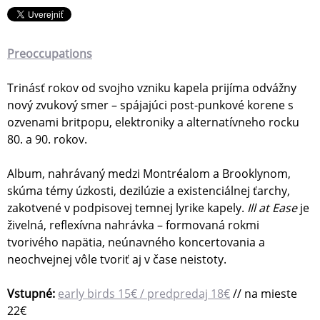
Preoccupations
Trinásť rokov od svojho vzniku kapela prijíma odvážny
nový zvukový smer – spájajúci post-punkové korene s
ozvenami britpopu, elektroniky a alternatívneho rocku
80. a 90. rokov.
Album, nahrávaný medzi Montréalom a Brooklynom,
skúma témy úzkosti, dezilúzie a existenciálnej ťarchy,
zakotvené v podpisovej temnej lyrike kapely.
Ill at Ease
je
živelná, reflexívna nahrávka – formovaná rokmi
tvorivého napätia, neúnavného koncertovania a
neochvejnej vôle tvoriť aj v čase neistoty.
Vstupné:
early birds 15€ / predpredaj 18€
// na mieste
22€