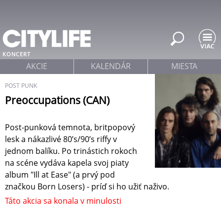
Jump to navigation
KONCERT
AKCIE
KALENDÁR
MIESTA
POST PUNK
Preoccupations (CAN)
Post-punková temnota, britpopový
lesk a nákazlivé 80’s/90’s riffy v
jednom balíku. Po trinástich rokoch
na scéne vydáva kapela svoj piaty
album "Ill at Ease" (a prvý pod
značkou Born Losers) - príď si ho užiť naživo.
Táto akcia sa konala v minulosti