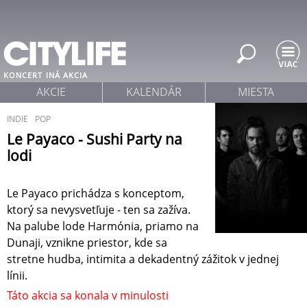
Jump to navigation
KONCERT
INÁ AKCIA
AKCIE
KALENDÁR
MIESTA
INDIE
POP
Le Payaco - Sushi Party na
lodi
Le Payaco prichádza s konceptom,
ktorý sa nevysvetľuje - ten sa zažíva.
Na palube lode Harmónia, priamo na
Dunaji, vznikne priestor, kde sa
stretne hudba, intimita a dekadentný zážitok v jednej
línii.
Táto akcia sa konala v minulosti