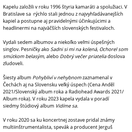
Kapelu založili v roku 1996 štyria kamaráti a spolužiaci. V
Bratislave sa rýchlo stali jednou z najvyhľadávanejších
kapiel a postupne aj pravidelnými účinkujúcimi a
headlinermi na najväčších slovenských festivaloch.
Vydali sedem albumov a niekoľko veľmi úspešných
singlov. Pesničky ako
Sadni si mi na kolená, Ochorel som
smútkom belasým,
alebo
Dobrý večer priatelia
doslova
zľudoveli.
Šiesty album
Pohybliví v nehybnom
zaznamenal v
Čechách aj na Slovensku veľký úspech (Cena Anděl
2021/Slovenský album roka a Radiohead Awards 2021/
Album roka). V roku 2023 kapela vydala v poradí
siedmy štúdiový album
Vidíme sa.
V roku 2020 sa ku koncertnej zostave pridal známy
multiinštrumentalista, spevák a producent Jerguš