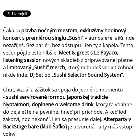
Čaká ťa
plavba nočným mestom, exkluzívny hodinový
koncert s premiérou singlu „Sushi“
v atmosfére, akú inde
nezažiješ. Bez bariér, bez odstupu - len ty a kapela. Tento
večer pôjde ešte hlbšie.
Meet & greet s Le Payaco,
listening session
nových skladieb z pripravovanej platne
a
limitovaný „Sushi“ merch
, ktorý nebudeš vedieť zohnať
nikde inde.
Dj Set od „Sushi Selector Sound System“.
Chuť, vizuál a zážitok sa spoja do jedného momentu
-
sushi servírované formou japonskej tradície
Nyotaimori, doplnené o welcome drink
, ktorý ťa vtiahne
do deja ešte na pevnine, hneď pri príchode. A keď loď
zakotví, noc nekončí. Len sa presunie ďalej.
Afterparty v
BackStage bare (klub Šafko)
je otvorená - a ty máš vstup
voľný.