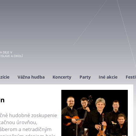
A DEJE V
ISLAVE A OKOLÍ
zície
Vážna hudba
Koncerty
Party
Iné akcie
Festi
an
inečné hudobné zoskupenie
etačnou úrovňou,
záberom a netradičným