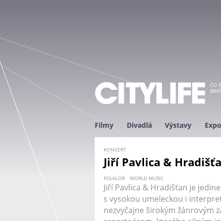
ČO S
BRAT
Filmy
Divadlá
Výstavy
Expo
KONCERT
Jiří Pavlica & Hradišť
FOLKLÓR
WORLD MUSIC
Jiří Pavlica & Hradišťan je jed
s vysokou umeleckou i interpr
nezvyčajne širokým žánrovým 