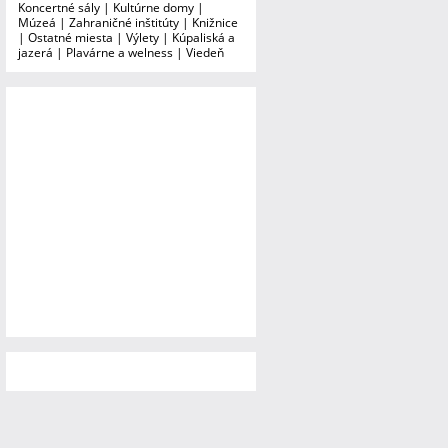
Koncertné sály
|
Kultúrne domy
|
Múzeá
|
Zahraničné inštitúty
|
Knižnice
|
Ostatné miesta
|
Výlety
|
Kúpaliská a
jazerá
|
Plavárne a welness
|
Viedeň