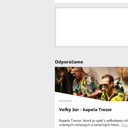
Odporúčame
KONCERT
Veľký žúr - kapela Trezor
Kapela Trezor, ktorá je späť s veľkolepou s
známych rockových a tanečných hitov.
Viac