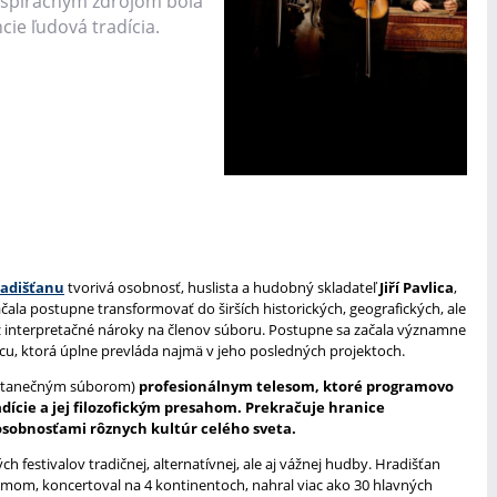
nspiračným zdrojom bola
cie ľudová tradícia.
adišťanu
tvorivá osobnosť, huslista a hudobný skladateľ
Jiří Pavlica
,
la postupne transformovať do širších historických, geografických, ale
tiež interpretačné nároky na členov súboru. Postupne sa začala významne
icu, ktorá úplne prevláda najmä v jeho posledných projektoch.
 s tanečným súborom)
profesionálnym telesom, ktoré programovo
dície a jej filozofickým presahom. Prekračuje hranice
osobnosťami rôznych kultúr celého sveta.
 festivalov tradičnej, alternatívnej, ale aj vážnej hudby. Hradišťan
filmom, koncertoval na 4 kontinentoch, nahral viac ako 30 hlavných