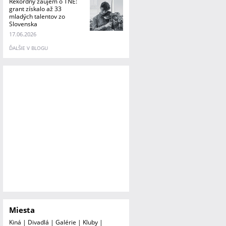
Rekordný záujem o TNE:
grant získalo až 33
mladých talentov zo
Slovenska
17.06.2026
ĎALŠIE V BLOGU
Miesta
Kiná
|
Divadlá
|
Galérie
|
Kluby
|