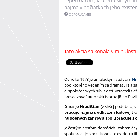
repertoárom, ktorého silným i
najmä v počiatkoch jeho existen
ODPORÚČAME!
Táto akcia sa konala v minulosti
Od roku 1978 je umeleckým vedúcim
Hr
pod ktorého vedením sa dramaturgia zača
aj spoločenských súvislostí. Vzrastali 
presadzovať autorská tvorba Jiřího Pavl
Dnes je Hradišťan
(v širšej podobe aj
pracuje najmä s odkazom ľudovej tra
hudobných žánrov a spolupracuje s 
Je častým hosťom domácich i zahraničných
spolupracuje s rozhlasom, televíziou a 