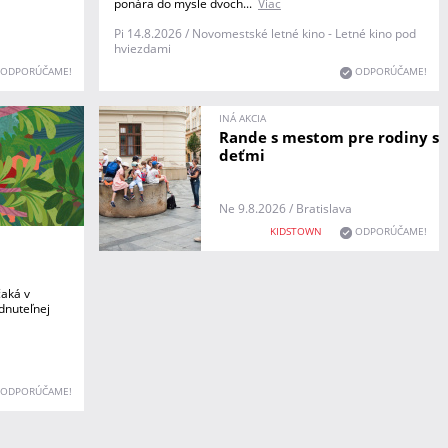
ponára do mysle dvoch...
Viac
Pi 14.8.2026 / Novomestské letné kino - Letné kino pod
hviezdami
ODPORÚČAME!
ODPORÚČAME!
INÁ AKCIA
Rande s mestom pre rodiny s
deťmi
Ne 9.8.2026 / Bratislava
KIDSTOWN
ODPORÚČAME!
čaká v
dnuteľnej
ODPORÚČAME!