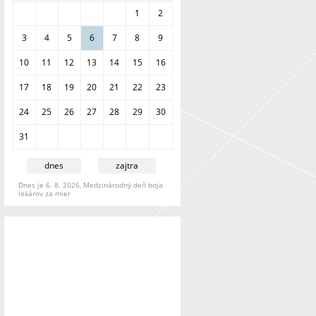
a
1
2
n
i
3
4
5
6
7
8
9
e
10
11
12
13
14
15
16
17
18
19
20
21
22
23
24
25
26
27
28
29
30
31
dnes
zajtra
Dnes je 6. 8. 2026, Medzinárodný deň boja
lekárov za mier