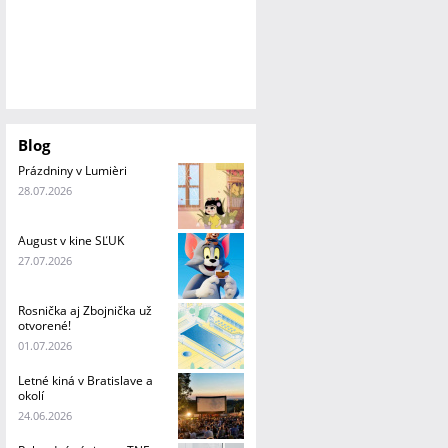
Blog
Prázdniny v Lumièri
28.07.2026
August v kine SĽUK
27.07.2026
Rosnička aj Zbojnička už
otvorené!
01.07.2026
Letné kiná v Bratislave a
okolí
24.06.2026