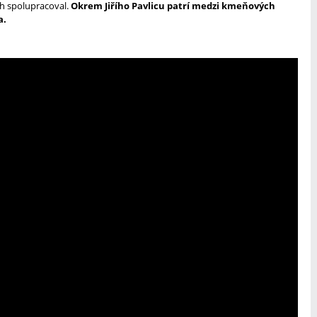
h spolupracoval.
Okrem Jiřího Pavlicu patrí medzi kmeňových
a.