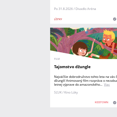
Po 31.8.2026 / Divadlo Aréna
LÍSTKY
FILM
Tajomstvo džungle
Najväčšie dobrodružstvo tohto leta na vás 
džungli! Animovaný film rozpráva o nezabu
letnej výprave do amazonského...
Viac
SĽUK / Kino Lúky
KIDSTOWN