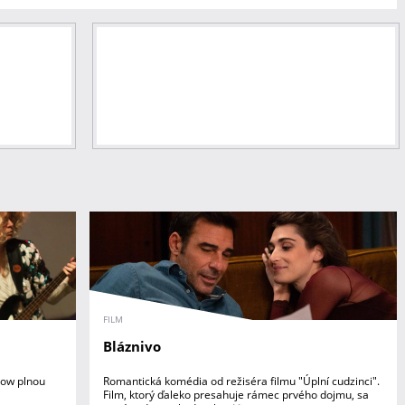
FILM
Bláznivo
how plnou
Romantická komédia od režiséra filmu "Úplní cudzinci".
Film, ktorý ďaleko presahuje rámec prvého dojmu, sa