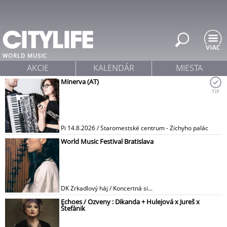
Jump to navigation
WORLD MUSIC
AKCIE
KALENDÁR
MIESTA
Minerva (AT)
TIP
Pi 14.8.2026 / Staromestské centrum - Zichyho palác
World Music Festival Bratislava
DK Zrkadlový háj / Koncertná si...
Echoes / Ozveny : Dikanda + Hulejová x Jureš x
Štefánik