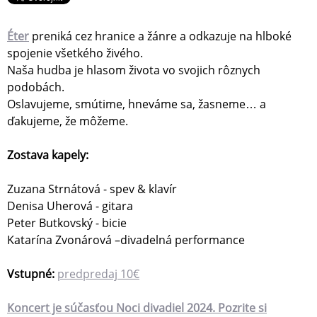
Éter
preniká cez hranice a žánre a odkazuje na hlboké
spojenie všetkého živého.
Naša hudba je hlasom života vo svojich rôznych
podobách.
Oslavujeme, smútime, hneváme sa, žasneme… a
ďakujeme, že môžeme.
Zostava kapely:
Zuzana Strnátová - spev & klavír
Denisa Uherová - gitara
Peter Butkovský - bicie
Katarína Zvonárová –divadelná performance
Vstupné:
predpredaj 10€
Koncert je súčasťou Noci divadiel 2024. Pozrite si