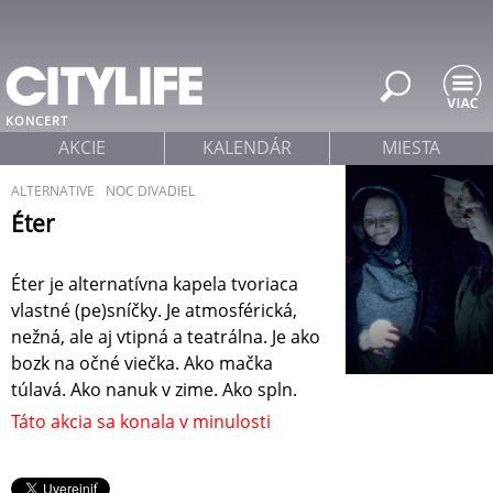
Jump to navigation
KONCERT
AKCIE
KALENDÁR
MIESTA
ALTERNATIVE
NOC DIVADIEL
Éter
Éter je alternatívna kapela tvoriaca
vlastné (pe)sníčky. Je atmosférická,
nežná, ale aj vtipná a teatrálna. Je ako
bozk na očné viečka. Ako mačka
túlavá. Ako nanuk v zime. Ako spln.
Táto akcia sa konala v minulosti