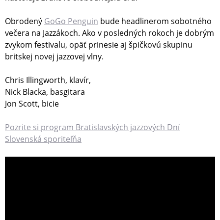
Obrodený
GoGo Penguin
bude headlinerom sobotného
večera na Jazzákoch. Ako v posledných rokoch je dobrým
zvykom festivalu, opäť prinesie aj špičkovú skupinu
britskej novej jazzovej vlny.
Chris Illingworth, klavír,
Nick Blacka, basgitara
Jon Scott, bicie
Pozrite si program Bratislavských jazzových Dní
Slovenská sporiteľňa