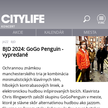
Jump to navigation
KONCERT
AKCIE
KALENDÁR
MIESTA
JAZZ
BJD
BJD 2024: GoGo Penguin -
vypredané
Ochrannou známkou
manchesterského tria je kombinácia
minimalistických klavírnych tém,
hlbokých kontrabasových liniek, a
elektronickou hudbou inšpirovaných bicích. Klavirista
Chris Illingworth založil skupinu GoGoPenguin v meste,
ktoré je slávne skôr alternatívnou hudbou ako jazzom.