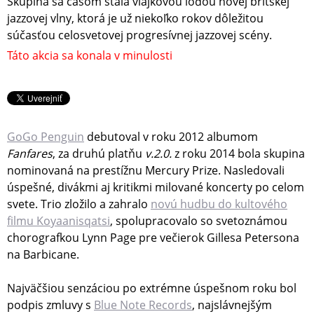
Skupina sa časom stala vlajkovou loďou novej britskej
jazzovej vlny, ktorá je už niekoľko rokov dôležitou
súčasťou celosvetovej progresívnej jazzovej scény.
Táto akcia sa konala v minulosti
GoGo Penguin
debutoval v roku 2012 albumom
Fanfares
, za druhú platňu
v.2.0.
z roku 2014 bola skupina
nominovaná na prestížnu Mercury Prize. Nasledovali
úspešné, divákmi aj kritikmi milované koncerty po celom
svete. Trio zložilo a zahralo
novú hudbu do kultového
filmu Koyaanisqatsi
, spolupracovalo so svetoznámou
chorografkou Lynn Page pre večierok Gillesa Petersona
na Barbicane.
Najväčšiou senzáciou po extrémne úspešnom roku bol
podpis zmluvy s
Blue Note Records
, najslávnejšým