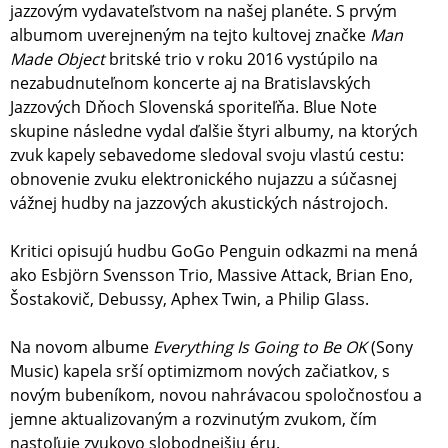
jazzovým vydavateľstvom na našej planéte. S prvým
albumom uverejneným na tejto kultovej značke
Man
Made Object
britské trio v roku 2016 vystúpilo na
nezabudnuteľnom koncerte aj na Bratislavských
Jazzových Dňoch Slovenská sporiteľňa. Blue Note
skupine následne vydal ďalšie štyri albumy, na ktorých
zvuk kapely sebavedome sledoval svoju vlastú cestu:
obnovenie zvuku elektronického nujazzu a súčasnej
vážnej hudby na jazzových akustických nástrojoch.
Kritici opisujú hudbu GoGo Penguin odkazmi na mená
ako Esbjörn Svensson Trio, Massive Attack, Brian Eno,
Šostakovič, Debussy, Aphex Twin, a Philip Glass.
Na novom albume
Everything Is Going to Be OK
(Sony
Music) kapela srší optimizmom nových začiatkov, s
novým bubeníkom, novou nahrávacou spoločnosťou a
jemne aktualizovaným a rozvinutým zvukom, čím
nastoľuje zvukovo slobodnejšiu éru.