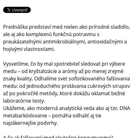
Prednáška predstaví med nielen ako prírodné sladidlo,
ale aj ako komplexnú funkčnú potravinu s
preukázateľnými antimikrobiálnymi, antioxidačnými a
hojivými vlastnosťami.
Vysvetlíme, čo by mal spotrebiteľ sledovať pri výbere
medu – od kryštalizácie a arómy až po menej zrejmé
znaky kvality. Odhalíme svet sofistikovaného falšovania
medu: od jednoduchého pridávania cukrových sirupov
až po pokročilé metódy, ktoré dokážu oklamať bežné
laboratórne testy.
Ukážeme, ako moderná analytická veda ako aj tzv. DNA
metabarkódovanie – pomáha odhaliť aj tie
najzákernejšie podvrhy.
A čo ak falšovaný med skutočne konzumujeme?