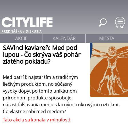
Jump to navigation
PREDNÁŠKA / DISKUSIA
AKCIE
KALENDÁR
MIESTA
SAVinci kaviareň: Med pod
lupou - Čo skrýva váš pohár
zlatého pokladu?
Med patrí k najstarším a tradičným
liečivým produktom, no súčasný
vysoký dopyt po tomto unikátnom
prírodnom produkte spôsobuje
nárast falšovania medu s lacnými cukrovými roztokmi.
Čo vlastne robí med medom?
Táto akcia sa konala v minulosti