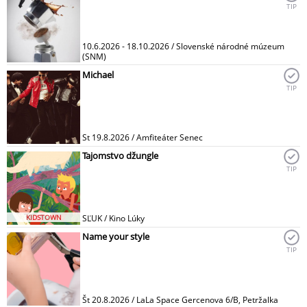
TIP
10.6.2026 - 18.10.2026 / Slovenské národné múzeum
(SNM)
Michael
TIP
St 19.8.2026 / Amfiteáter Senec
Tajomstvo džungle
TIP
KIDSTOWN
SĽUK / Kino Lúky
Name your style
TIP
Št 20.8.2026 / LaLa Space Gercenova 6/B, Petržalka