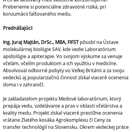
Preberieme si potenciálne zdravotné riziká, pri
konzumácii falšovaného medu.
Prednášajúci:
Ing. Juraj Majtán, DrSc., MBA, FIFST
pôsobí na Ústave
molekulárnej biológie SAV, kde vedie Laboratórium
apidológie a apiterapie. Vo svojom výskume sa venuje
včelám, včelím produktom a ich využitiu v medicíne.
Absolvoval odborné pobyty vo Veľkej Británii a za svoju
vedeckú aj popularizačnú činnosť získal viaceré ocenenia
doma i v zahraničí.
Je zakladateľom projektu Medové laboratórium, ktorý
prepája vedu, vzdelávanie a prax v oblasti včelárstva a
kvality medu. Projekt získal viaceré prestížne ocenenia
vrátane Zlatého kosáka Agrokomplexu či Ceny za
transfer technológií na Slovensku. Okrem vedeckej práce