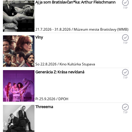
Aj ja som Bratislavčan*ka: Arthur Fleischmann
TIP
21.7.2026 - 31.8.2026 / Múzeum mesta Bratislavy (MMB)
Vlny
TIP
So 22.8.2026 / Kino Kultúrka Stupava
Generácia Z: Krása nevídaná
TIP
Pi 25.9.2026 / DPOH
Threeema
TIP