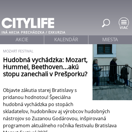
Jump to navigation
INÁ AKCIA
PRECHÁDZKA / EXKURZIA
AKCIE
KALENDÁR
MIESTA
MOZART FESTIVAL
Hudobná vychádzka: Mozart,
Hummel, Beethoven...akú
stopu zanechali v Prešporku?
Objavte zákutia starej Bratislavy s
pridanou hodnotou! Špeciálna
hudobná vychádzka po stopách
skladateľov, hudobníkov aj výrobcov hudobných
nástrojov so Zuzanou Godárovou, inšpirovaná
programom aktuálneho ročníka festivalu Bratislava