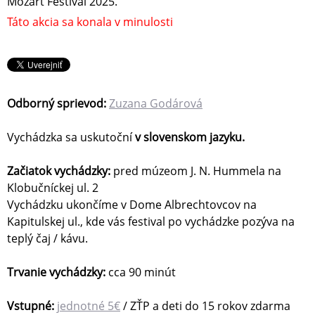
Mozart Festival 2025.
Táto akcia sa konala v minulosti
Odborný sprievod:
Zuzana Godárová
Vychádzka sa uskutoční
v slovenskom jazyku.
Začiatok vychádzky:
pred múzeom J. N. Hummela na
Klobučníckej ul. 2
Vychádzku ukončíme v Dome Albrechtovcov na
Kapitulskej ul., kde vás festival po vychádzke pozýva na
teplý čaj / kávu.
Trvanie vychádzky:
cca 90 minút
Vstupné:
jednotné 5€
/ ZŤP a deti do 15 rokov zdarma