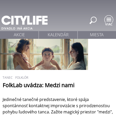
Jump to navigation
DIVADLO
INÁ AKCIA
AKCIE
KALENDÁR
MIESTA
TANEC
FOLKLÓR
FolkLab uvádza: Medzi nami
Jedinečné tanečné predstavenie, ktoré spája
spontánnosť kontaktnej improvizácie s prirodzenosťou
pohybu ľudového tanca. Zažite magický priestor "medzi",