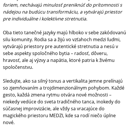
foriem, nechávajú minulosť preniknúť do prítomnosti s
nádejou na budúcu transformáciu, a vytvárajú priestor
pre individuálne i kolektívne stretnutia.
Oba tieto tanečné jazyky majú hlboko v sebe zakódovanú
silu komunity. Rodia sa a žijú vo vzťahoch medzi ľuďmi,
vytvárajú priestory pre autentické stretnutia a nesú v
sebe aspekty spoločného bytia – radosť, dôveru,
hravosť, ale aj výzvy a napätia, ktoré patria k živému
spoločenstvu.
Sledujte, ako sa silný tonus a vertikalita jemne prelínajú
so zjemňovaním a trojdimenzionálnym pohybom. Každé
gesto, každá zmena rytmu otvára nové možnosti –
niekedy vedúce do sveta tradičného tanca, inokedy do
súčasnej improvizácie, ale vždy sa vracajúce do
magického priestoru MEDZI, kde sa rodí niečo úplne
nové.