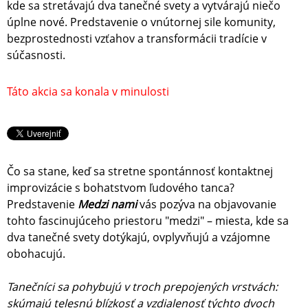
kde sa stretávajú dva tanečné svety a vytvárajú niečo
úplne nové. Predstavenie o vnútornej sile komunity,
bezprostednosti vzťahov a transformácii tradície v
súčasnosti.
Táto akcia sa konala v minulosti
Čo sa stane, keď sa stretne spontánnosť kontaktnej
improvizácie s bohatstvom ľudového tanca?
Predstavenie
Medzi nami
vás pozýva na objavovanie
tohto fascinujúceho priestoru "medzi" – miesta, kde sa
dva tanečné svety dotýkajú, ovplyvňujú a vzájomne
obohacujú.
Tanečníci sa pohybujú v troch prepojených vrstvách:
skúmajú telesnú blízkosť a vzdialenosť týchto dvoch