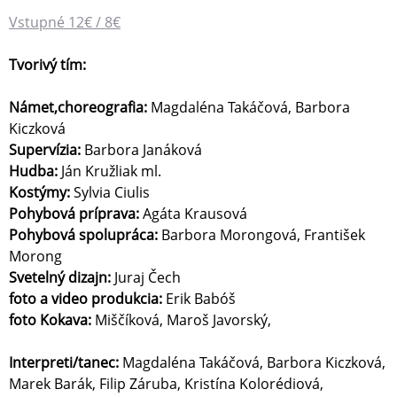
Vstupné 12€ / 8€
Tvorivý tím:
Námet,choreografia:
Magdaléna Takáčová, Barbora
Kiczková
Supervízia:
Barbora Janáková
Hudba:
Ján Kružliak ml.
Kostýmy:
Sylvia Ciulis
Pohybová príprava:
Agáta Krausová
Pohybová spolupráca:
Barbora Morongová, František
Morong
Svetelný dizajn:
Juraj Čech
foto a video produkcia:
Erik Babóš
foto Kokava:
Miščíková, Maroš Javorský,
Interpreti/tanec:
Magdaléna Takáčová, Barbora Kiczková,
Marek Barák, Filip Záruba, Kristína Kolorédiová,