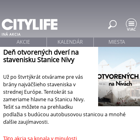
Jump to navigation
INÁ AKCIA
AKCIE
KALENDÁR
MIESTA
Deň otvorených dverí na
stavenisku Stanice Nivy
Už po štvrtýkrát otvárame pre vás
brány najväčšieho staveniska v
strednej Európe. Tentokrát sa
zameriame hlavne na Stanicu Nivy.
Tešiť sa môžete na prehliadku
podlažia s budúcou autobusovou stanicou a mnohé
ďalšie zaujímavosti.
Táto akcia sa konala v minulosti