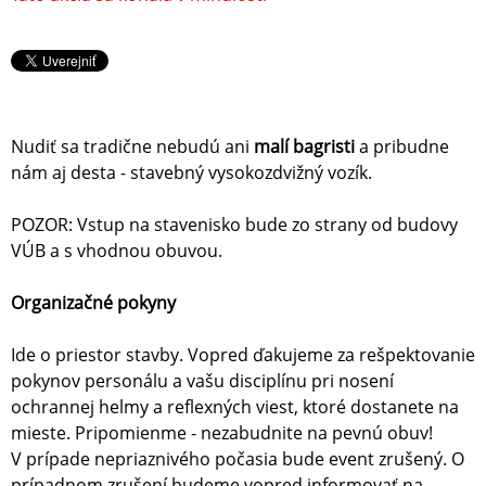
Nudiť sa tradične nebudú ani
malí bagristi
a pribudne
nám aj desta - stavebný vysokozdvižný vozík.
POZOR: Vstup na stavenisko bude zo strany od budovy
VÚB a s vhodnou obuvou.
Organizačné pokyny
Ide o priestor stavby. Vopred ďakujeme za rešpektovanie
pokynov personálu a vašu disciplínu pri nosení
ochrannej helmy a reflexných viest, ktoré dostanete na
mieste. Pripomienme - nezabudnite na pevnú obuv!
V prípade nepriaznivého počasia bude event zrušený. O
prípadnom zrušení budeme vopred informovať na