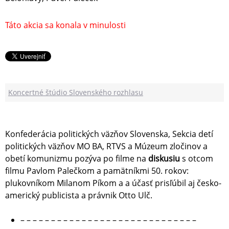
Táto akcia sa konala v minulosti
Koncertné štúdio Slovenského rozhlasu
Konfederácia politických väzňov Slovenska, Sekcia detí
politických väzňov MO BA, RTVS a Múzeum zločinov a
obetí komunizmu pozýva po filme na
diskusiu
s otcom
filmu Pavlom Palečkom a pamätníkmi 50. rokov:
plukovníkom Milanom Píkom a a účasť prisľúbil aj česko-
americký publicista a právnik Otto Ulč.
– – – – – – – – – – – – – – – – – – – – – – – – – – – – –