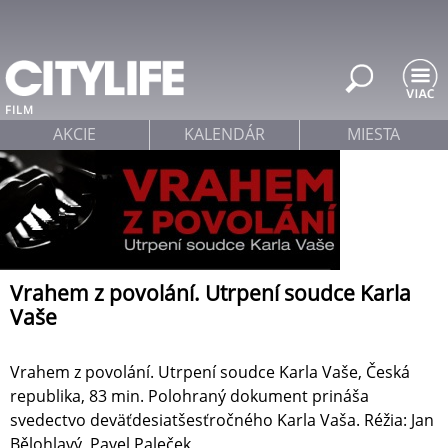
Jump to navigation
FILM
AKCIE
KALENDÁR
MIESTA
Vrahem z povolání. Utrpení soudce Karla
Vaše
Vrahem z povolání. Utrpení soudce Karla Vaše, Česká
republika, 83 min. Polohraný dokument prináša
svedectvo deväťdesiatšes­ťročného Karla Vaša. Réžia: Jan
Bělohlavý, Pavel Paleček