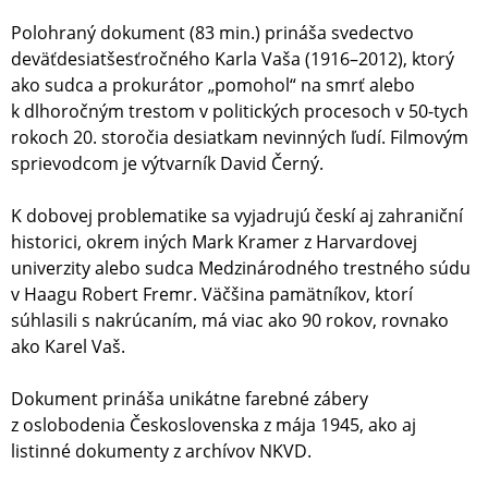
Polohraný dokument (83 min.) prináša svedectvo
deväťdesiatšes­ťročného Karla Vaša (1916–2012), ktorý
ako sudca a prokurátor „pomohol“ na smrť alebo
k dlhoročným trestom v politických procesoch v 50-tych
rokoch 20. storočia desiatkam nevinných ľudí. Filmovým
sprievodcom je výtvarník David Černý.
K dobovej problematike sa vyjadrujú českí aj zahraniční
historici, okrem iných Mark Kramer z Harvardovej
univerzity alebo sudca Medzinárodného trestného súdu
v Haagu Robert Fremr. Väčšina pamätníkov, ktorí
súhlasili s nakrúcaním, má viac ako 90 rokov, rovnako
ako Karel Vaš.
Dokument prináša unikátne farebné zábery
z oslobodenia Československa z mája 1945, ako aj
listinné dokumenty z archívov NKVD.