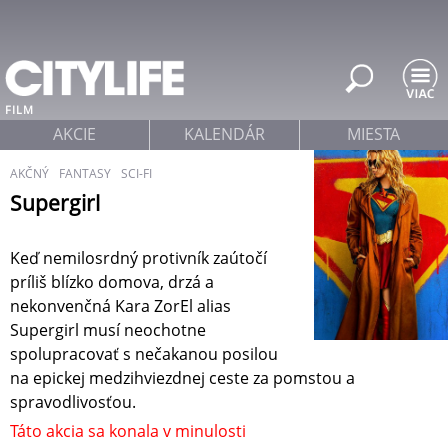
Jump to navigation
FILM
AKCIE
KALENDÁR
MIESTA
AKČNÝ
FANTASY
SCI-FI
Supergirl
Keď nemilosrdný protivník zaútočí
príliš blízko domova, drzá a
nekonvenčná Kara ZorEl alias
Supergirl musí neochotne
spolupracovať s nečakanou posilou
na epickej medzihviezdnej ceste za pomstou a
spravodlivosťou.
Táto akcia sa konala v minulosti