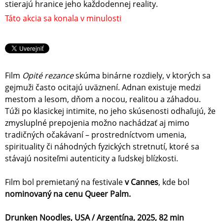
stierajú hranice jeho každodennej reality.
Táto akcia sa konala v minulosti
Film
Opité rezance
skúma binárne rozdiely, v ktorých sa
gejmuži často ocitajú uväznení. Adnan existuje medzi
mestom a lesom, dňom a nocou, realitou a záhadou.
Túži po klasickej intimite, no jeho skúsenosti odhaľujú, že
zmysluplné prepojenia možno nachádzať aj mimo
tradičných očakávaní – prostredníctvom umenia,
spirituality či náhodných fyzických stretnutí, ktoré sa
stávajú nositeľmi autenticity a ľudskej blízkosti.
Film bol premietaný na festivale
v Cannes
, kde bol
nominovaný na cenu Queer Palm.
Drunken Noodles, USA / Argentína, 2025, 82 min