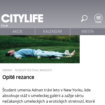
Jump to navigation
FILM
AKCIE
KALENDÁR
MIESTA
DRÁMA
FILMOVÝ FESTIVAL INAKOSTI
Opité rezance
Študent umenia Adnan trávi leto v New Yorku, kde
absolvuje stáž v umeleckej galérii a zažije sériu
nečakaných umeleckých a erotických stretnutí, ktoré