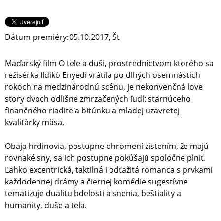
Dátum premiéry:
05.10.2017, Št
Maďarský film O tele a duši, prostredníctvom ktorého sa
režisérka Ildikó Enyedi vrátila po dlhých osemnástich
rokoch na medzinárodnú scénu, je nekonvenčná love
story dvoch odlišne zmrzačených ľudí: starnúceho
finančného riaditeľa bitúnku a mladej uzavretej
kvalitárky mäsa.
Obaja hrdinovia, postupne ohromení zistením, že majú
rovnaké sny, sa ich postupne pokúšajú spoločne plniť.
Ľahko excentrická, taktilná i odťažitá romanca s prvkami
každodennej drámy a čiernej komédie sugestívne
tematizuje dualitu bdelosti a snenia, beštiality a
humanity, duše a tela.