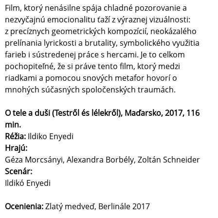
Film, ktorý nenásilne spája chladné pozorovanie a
nezvyčajnú emocionalitu ťaží z výraznej vizuálnosti:
z precíznych geometrických kompozícií, neokázalého
prelínania lyrickosti a brutality, symbolického využitia
farieb i sústredenej práce s hercami. Je to celkom
pochopiteľné, že si práve tento film, ktorý medzi
riadkami a pomocou snových metafor hovorí o
mnohých súčasných spoločenských traumách.
O tele a duši (Testről és lélekről​), Maďarsko, 2017, 116
min.
Réžia:
Ildiko Enyedi
Hrajú:
Géza Morcsányi, Alexandra Borbély, Zoltán Schneider
Scenár:
Ildikó Enyedi
Ocenienia:
Zlatý medveď, Berlinále 2017