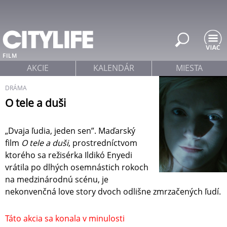
Jump to navigation
FILM
AKCIE
KALENDÁR
MIESTA
DRÁMA
O tele a duši
„Dvaja ľudia, jeden sen”. Maďarský
film
O tele a duši
, prostredníctvom
ktorého sa režisérka Ildikó Enyedi
vrátila po dlhých osemnástich rokoch
na medzinárodnú scénu, je
nekonvenčná love story dvoch odlišne zmrzačených ľudí.
Táto akcia sa konala v minulosti