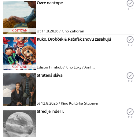
Ovce na stope
TIP
KIDSTOWN
Ut 11.8.2026 / Kino Záhoran
Kuko, Drobček & Raťafák znovu zasahujú
TIP
KIDSTOWN
Edison Filmhub / Kino Lúky / Amfi...
Stratená sláva
TIP
St 12.8.2026 / Kino Kultúrka Stupava
Stred je inde II.
TIP