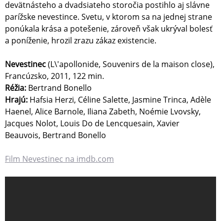
devätnásteho a dvadsiateho storočia postihlo aj slávne
parížske nevestince. Svetu, v ktorom sa na jednej strane
ponúkala krása a potešenie, zároveň však ukrýval bolesť
a poníženie, hrozil zrazu zákaz existencie.
Nevestinec
(L\'apollonide, Souvenirs de la maison close),
Francúzsko, 2011, 122 min.
Réžia:
Bertrand Bonello
Hrajú:
Hafsia Herzi, Céline Salette, Jasmine Trinca, Adèle
Haenel, Alice Barnole, Iliana Zabeth, Noémie Lvovsky,
Jacques Nolot, Louis Do de Lencquesain, Xavier
Beauvois, Bertrand Bonello
Film Nevestinec na imdb.com