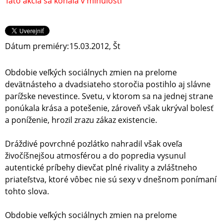
Táto akcia sa konala v minulosti
Dátum premiéry:
15.03.2012, Št
Obdobie veľkých sociálnych zmien na prelome
devätnásteho a dvadsiateho storočia postihlo aj slávne
parížske nevestince. Svetu, v ktorom sa na jednej strane
ponúkala krása a potešenie, zároveň však ukrýval bolesť
a poníženie, hrozil zrazu zákaz existencie.
Dráždivé povrchné pozlátko nahradil však oveľa
živočíšnejšou atmosférou a do popredia vysunul
autentické príbehy dievčat plné rivality a zvláštneho
priateľstva, ktoré vôbec nie sú sexy v dnešnom ponímaní
tohto slova.
Obdobie veľkých sociálnych zmien na prelome