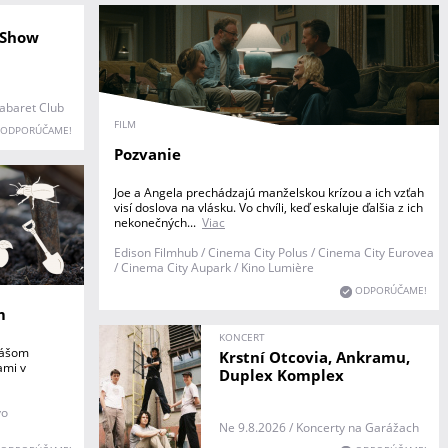
 Show
Cabaret Club
FILM
ODPORÚČAME!
Pozvanie
Joe a Angela prechádzajú manželskou krízou a ich vzťah
visí doslova na vlásku. Vo chvíli, keď eskaluje ďalšia z ich
nekonečných...
Viac
Edison Filmhub / Cinema City Polus / Cinema City Eurovea
/ Cinema City Aupark / Kino Lumière
ODPORÚČAME!
m
KONCERT
mášom
Krstní Otcovia, Ankramu,
ami v
Duplex Komplex
vo
Ne 9.8.2026 / Koncerty na Garážach