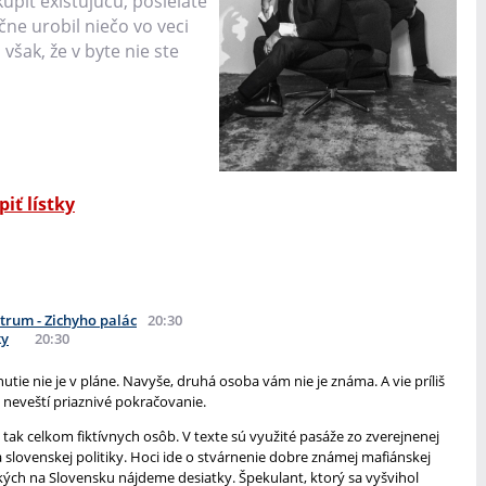
úpiť existujúcu, posielate
ne urobil niečo vo veci
však, že v byte nie ste
iť lístky
trum - Zichyho palác
20:30
ky
20:30
utie nie je v pláne. Navyše, druhá osoba vám nie je známa. A vie príliš
te neveští priaznivé pokračovanie.
e tak celkom fiktívnych osôb. V texte sú využité pasáže zo zverejnenej
slovenskej politiky. Hoci ide o stvárnenie dobre známej mafiánskej
akých na Slovensku nájdeme desiatky. Špekulant, ktorý sa vyšvihol