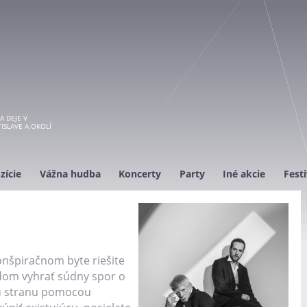
A DEJE V
ISLAVE A OKOLÍ
zície
Vážna hudba
Koncerty
Party
Iné akcie
Festi
konšpiračnom byte riešite
odom vyhrať súdny spor o
ickú stranu pomocou