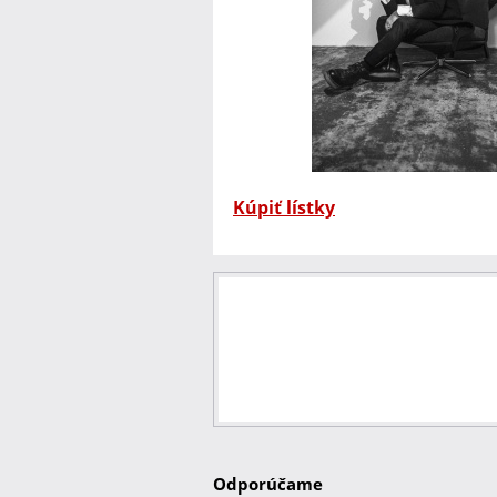
Kúpiť lístky
Odporúčame