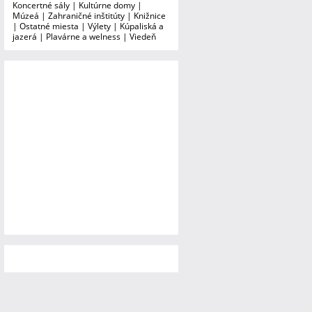
Koncertné sály
|
Kultúrne domy
|
Múzeá
|
Zahraničné inštitúty
|
Knižnice
|
Ostatné miesta
|
Výlety
|
Kúpaliská a
jazerá
|
Plavárne a welness
|
Viedeň