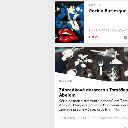
DIVADLO
Rock'n'Burlesque
Ut 18.8.2026 / Red Cat 
LÍSTKY
INÁ AKCIA
Záhradkové desatoro s Tomášo
Abelom
Séria desiatich stretnutí s odborníkom To
Abelom, ktorý vás prevedie kľúčovými prác
záhrade presne v čase, kedy ich...
Viac
12.8.2026 - 11.11.2026 / Ekocentrum Čuno