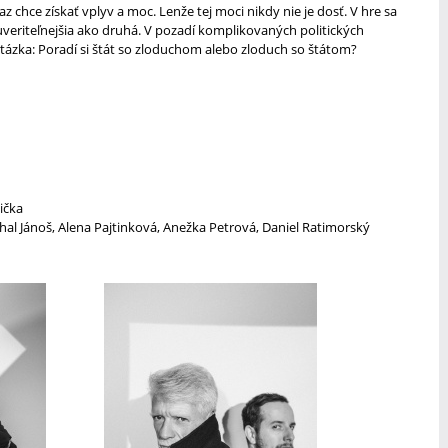
chce získať vplyv a moc. Lenže tej moci nikdy nie je dosť. V hre sa
neuveriteľnejšia ako druhá. V pozadí komplikovaných politických
tázka: Poradí si štát so zloduchom alebo zloduch so štátom?
ička
hal Jánoš, Alena Pajtinková, Anežka Petrová, Daniel Ratimorský