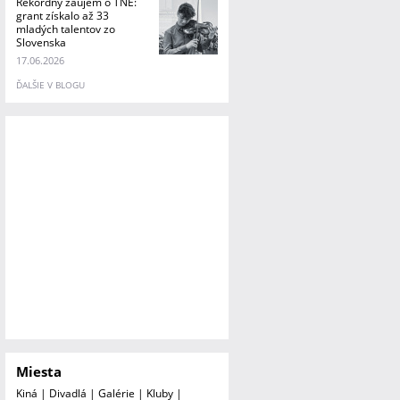
Rekordný záujem o TNE:
grant získalo až 33
mladých talentov zo
Slovenska
17.06.2026
ĎALŠIE V BLOGU
Miesta
Kiná
|
Divadlá
|
Galérie
|
Kluby
|