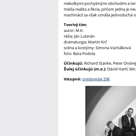
niekoľkými pochybnými obchodmi a teraz 
mieša realita a fikcia, pričom jedna je 
machinácií sa však vznáša jednoduchá o
Tvorivý tím:
autor: M.K.
réžia: Ján Luterán
dramaturgia: Martin Krč
scéna a kostýmy: Simona Vachálková
foto: Bara Podola
Účinkujú:
Richard Stanke, Peter Ondrej
Ďalej účinkujú (m.o.):
Dávid Hartl, Mic
Vstupné:
predpredaj 20€