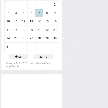
a
1
2
n
i
3
4
5
6
7
8
9
e
10
11
12
13
14
15
16
17
18
19
20
21
22
23
24
25
26
27
28
29
30
31
dnes
zajtra
Dnes je 7. 8. 2026, Medzinárodný deň
odpúšťania