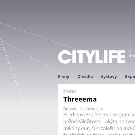
ČO S
BRAT
Filmy
Divadlá
Výstavy
Expo
DIVADLO
Threeema
ČINOHRA
KULTÚRNE LETO
Predstavte si, že si vo svojom 
bežné záležitosti – akým podv
milióny eur, či si založiť polit