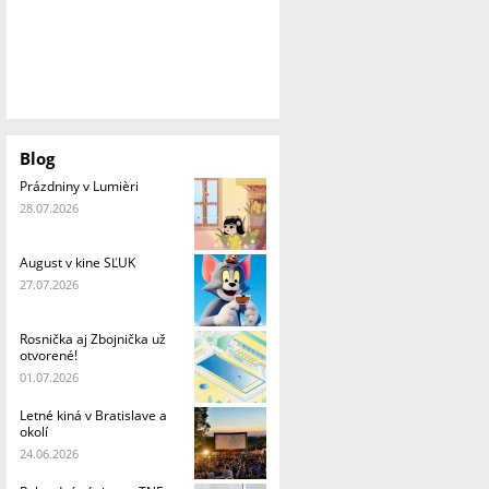
Blog
Prázdniny v Lumièri
28.07.2026
August v kine SĽUK
27.07.2026
Rosnička aj Zbojnička už
otvorené!
01.07.2026
Letné kiná v Bratislave a
okolí
24.06.2026