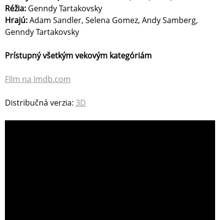
Réžia:
Genndy Tartakovsky
Hrajú:
Adam Sandler, Selena Gomez, Andy Samberg,
Genndy Tartakovsky
Prístupný všetkým vekovým kategóriám
FIlm na Imdb.com
Distribučná verzia:
3D