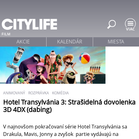
Jump to navigation
FILM
AKCIE
KALENDÁR
MIESTA
ANIMOVANÝ
ROZPRÁVKA
KOMÉDIA
Hotel Transylvánia 3: Strašidelná dovolenka
3D 4DX (dabing)
V najnovšom pokračovaní série Hotel Transylvánia sa
Drakula, Mavis, Jonny a zvyšok partie vydávajú na