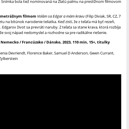
ku. Snímka bola tiež nominovaná na Zlatú palmu na prestížnom filmovom
kometrážnym filmom
Volám sa Edgar a mám kravu
(Filip Diviak, SR, CZ, 7
etu na bitúnok narodenie teliatka. Keď zistí, že z teľaťa má byť rezeň,
dgarov život sa prevráti naruby. Z teľaťa sa stane krava, ktorá rozbíja
 že svoj nápad nedomyslel a rozhodne sa pre radikálne riešenie.
/ Nemecko / Francúzsko / Dánsko, 2023, 110 min, 15+, titulky
enia Devriendt, Florence Baker, Samuel D Anderson, Gwen Currant,
Zylberstein