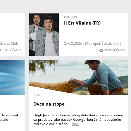
KONCERT
Il Est Vilaine (FR)
abaret Club
Št 6.8.2026 / Metropol, Špitálska 61
ODPORÚČAME!
ODPORÚČAME!
FILM
Ovce na stope
. Nikto však
Hugh Jackman v komediálnej detektívke pre celú rodinu
a ale
sa predstaví ako pastier George, ktorý má nadovšetko
rád svoje ovčie stádo...
Viac