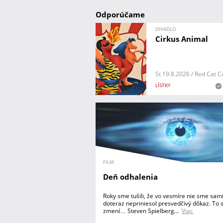
Odporúčame
DIVADLO
Cirkus Animal
St 19.8.2026 / Red Cat C
LÍSTKY
FILM
Deň odhalenia
Roky sme tušili, že vo vesmíre nie sme sami
doteraz nepriniesol presvedčivý dôkaz. To s
zmení… Steven Spielberg...
Viac