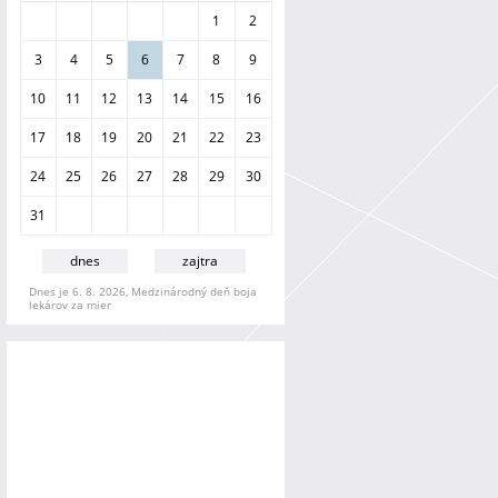
a
1
2
n
i
3
4
5
6
7
8
9
e
10
11
12
13
14
15
16
17
18
19
20
21
22
23
24
25
26
27
28
29
30
31
dnes
zajtra
Dnes je 6. 8. 2026, Medzinárodný deň boja
lekárov za mier