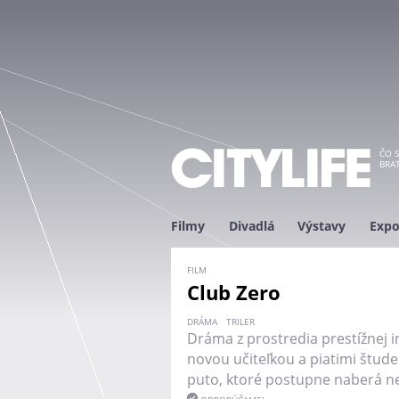
ČO S
BRAT
Filmy
Divadlá
Výstavy
Expo
FILM
Club Zero
DRÁMA
TRILER
Dráma z prostredia prestížnej i
novou učiteľkou a piatimi štude
puto, ktoré postupne naberá n