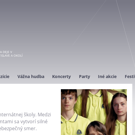
A DEJE V
ISLAVE A OKOLÍ
zície
Vážna hudba
Koncerty
Party
Iné akcie
Festi
nternátnej školy. Medzi
ntami sa vytvorí silné
ebezpečný smer.