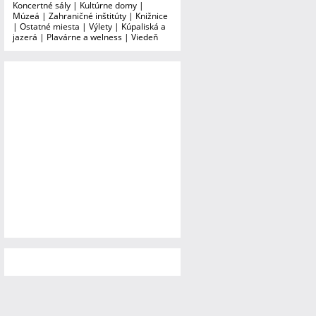
Koncertné sály
|
Kultúrne domy
|
Múzeá
|
Zahraničné inštitúty
|
Knižnice
|
Ostatné miesta
|
Výlety
|
Kúpaliská a
jazerá
|
Plavárne a welness
|
Viedeň