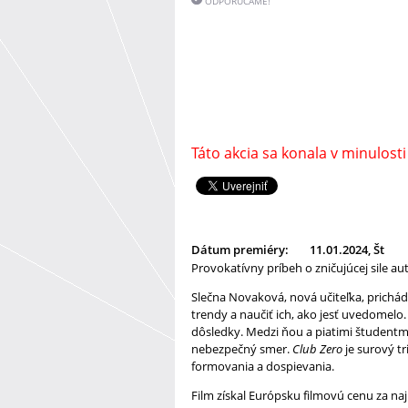
ODPORÚČAME!
Táto akcia sa konala v minulosti
Dátum premiéry:
11.01.2024, Št
Provokatívny príbeh o zničujúcej sile au
Slečna Novaková, nová učiteľka, prichá
trendy a naučiť ich, ako jesť uvedomelo
dôsledky. Medzi ňou a piatimi študentm
nebezpečný smer.
Club Zero
je surový tr
formovania a dospievania.
Film získal Európsku filmovú cenu za na