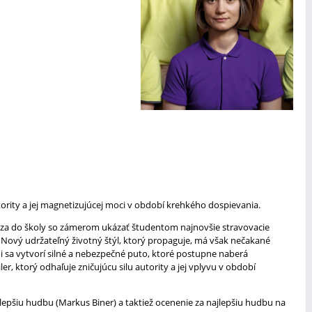
tority a jej magnetizujúcej moci v období krehkého dospievania.
dza do školy so zámerom ukázať študentom najnovšie stravovacie
. Nový udržateľný životný štýl, ktorý propaguje, má však nečakané
i sa vytvorí silné a nebezpečné puto, ktoré postupne naberá
iler, ktorý odhaľuje zničujúcu silu autority a jej vplyvu v období
jlepšiu hudbu (Markus Biner) a taktiež ocenenie za najlepšiu hudbu na