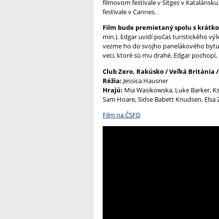
filmovom festivale v Sitges v Kataláns
festivale v Cannes.
Film bude premietaný spolu s krát
min.). Edgar uvidí počas turistického výl
vezme ho do svojho panelákového bytu. E
veci, ktoré sú mu drahé. Edgar pochopí,
Club Zero, Rakúsko / Veľká Británia 
Réžia:
Jessica Hausner
Hrajú:
Mia Wasikowska, Luke Barker, Ks
Sam Hoare, Sidse Babett Knudsen, Elsa 
Film na ČSFD