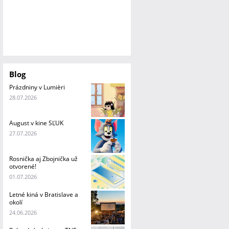
Blog
Prázdniny v Lumièri
28.07.2026
August v kine SĽUK
27.07.2026
Rosnička aj Zbojnička už
otvorené!
01.07.2026
Letné kiná v Bratislave a
okolí
24.06.2026