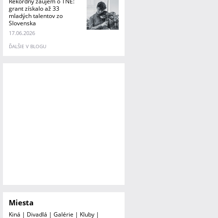
Rekordný záujem o TNE:
grant získalo až 33
mladých talentov zo
Slovenska
17.06.2026
ĎALŠIE V BLOGU
Miesta
Kiná
|
Divadlá
|
Galérie
|
Kluby
|