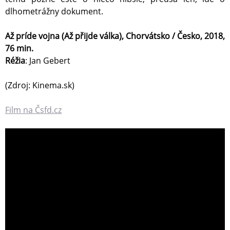
dlhometrážny dokument.
Až príde vojna (Až přijde válka), Chorvátsko / Česko, 2018,
76 min.
Réžia
: Jan Gebert
(Zdroj: Kinema.sk)
Film na Čsfd.cz