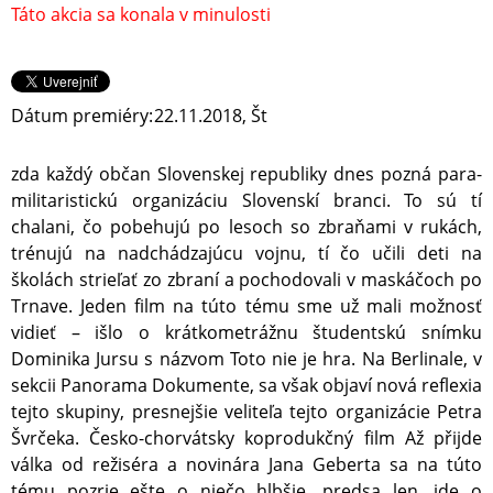
Táto akcia sa konala v minulosti
Dátum premiéry:
22.11.2018, Št
zda každý občan Slovenskej republiky dnes pozná para-
militaristickú organizáciu Slovenskí branci. To sú tí
chalani, čo pobehujú po lesoch so zbraňami v rukách,
trénujú na nadchádzajúcu vojnu, tí čo učili deti na
školách strieľať zo zbraní a pochodovali v maskáčoch po
Trnave. Jeden film na túto tému sme už mali možnosť
vidieť – išlo o krátkometrážnu študentskú snímku
Dominika Jursu s názvom Toto nie je hra. Na Berlinale, v
sekcii Panorama Dokumente, sa však objaví nová reflexia
tejto skupiny, presnejšie veliteľa tejto organizácie Petra
Švrčeka. Česko-chorvátsky koprodukčný film Až přijde
válka od režiséra a novinára Jana Geberta sa na túto
tému pozrie ešte o niečo hlbšie, predsa len, ide o