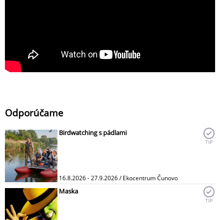
Odporúčame
Birdwatching s pádlami
TIP
16.8.2026 - 27.9.2026 / Ekocentrum Čunovo
Maska
TIP