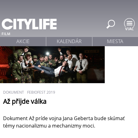
Jump to navigation
FILM
AKCIE
KALENDÁR
MIESTA
DOKUMENT
FEBIOFEST 2019
Až přijde válka
Dokument Až príde vojna Jana Geberta bude skúmať
témy nacionalizmu a mechanizmy moci.