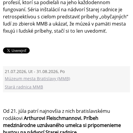
profesií, ktorí sa podieľali na jeho každodennom
fungovaní. Séria inštalácií na nádvorí Starej radnice je
retrospektívou s cieľom predstaviť príbehy „obyčajných“
ľudí zo zbierok MMB a ukázať, že múzeá v pamäti mesta
fixujú i ľudské príbehy, stačí si to len uvedomiť.
21.07.2026, Ut - 31.08.2026, Po
Múzeum mesta Bratislavy (MMB)
Stará radnica MMB
Od 21. júla patrí najnovšia z nich bratislavskému
rodákovi
Arthurovi Fleischmannovi. Príbeh
medzinárodne uznávaného umelca si pripomenieme
bustou na nádvorí Starej radnice.