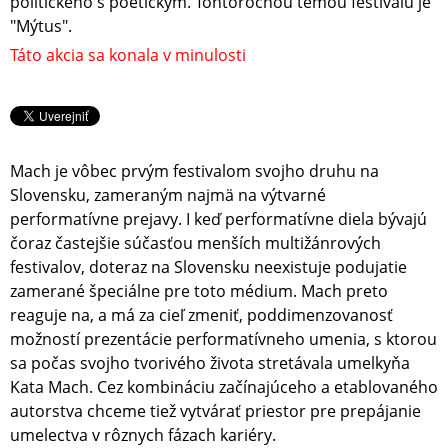
politického s poetickým. Tohtoročnou témou festivalu je
"Mýtus".
Táto akcia sa konala v minulosti
Mach je vôbec prvým festivalom svojho druhu na
Slovensku, zameraným najmä na výtvarné
performatívne prejavy. I keď performatívne diela bývajú
čoraz častejšie súčasťou menších multižánrových
festivalov, doteraz na Slovensku neexistuje podujatie
zamerané špeciálne pre toto médium. Mach preto
reaguje na, a má za cieľ zmeniť, poddimenzovanosť
možností prezentácie performatívneho umenia, s ktorou
sa počas svojho tvorivého života stretávala umelkyňa
Kata Mach. Cez kombináciu začínajúceho a etablovaného
autorstva chceme tiež vytvárať priestor pre prepájanie
umelectva v rôznych fázach kariéry.