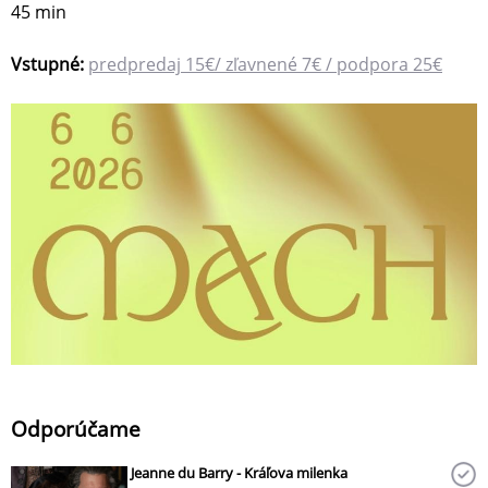
45 min
Vstupné:
predpredaj 15€/ zľavnené 7€ / podpora 25€
Odporúčame
Jeanne du Barry - Kráľova milenka