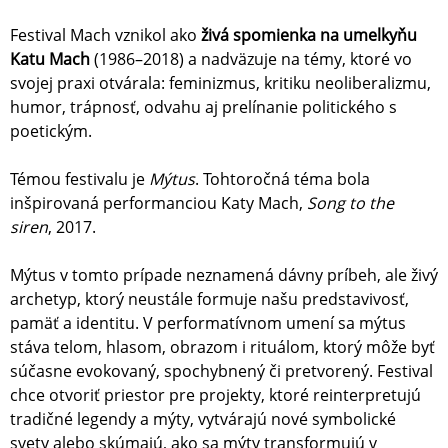
Festival Mach vznikol ako
živá spomienka na umelkyňu
Katu Mach
(1986–2018) a nadväzuje na témy, ktoré vo
svojej praxi otvárala: feminizmus, kritiku neoliberalizmu,
humor, trápnosť, odvahu aj prelínanie politického s
poetickým.
Témou festivalu je
Mýtus
. Tohtoročná téma bola
inšpirovaná performanciou Katy Mach,
Song to the
siren
, 2017.
Mýtus v tomto prípade neznamená dávny príbeh, ale živý
archetyp, ktorý neustále formuje našu predstavivosť,
pamäť a identitu. V performatívnom umení sa mýtus
stáva telom, hlasom, obrazom i rituálom, ktorý môže byť
súčasne evokovaný, spochybnený či pretvorený. Festival
chce otvoriť priestor pre projekty, ktoré reinterpretujú
tradičné legendy a mýty, vytvárajú nové symbolické
svety alebo skúmajú, ako sa mýty transformujú v