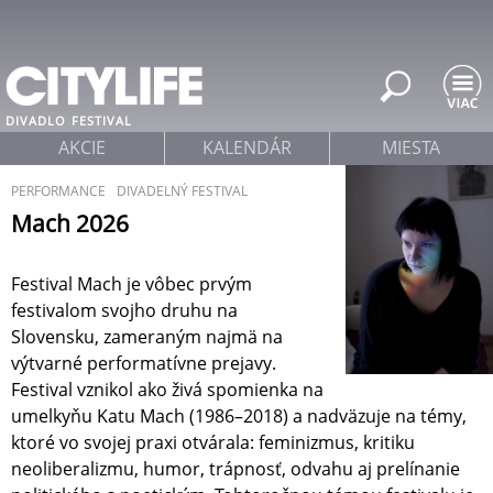
Jump to navigation
DIVADLO
FESTIVAL
AKCIE
KALENDÁR
MIESTA
PERFORMANCE
DIVADELNÝ FESTIVAL
Mach 2026
Festival Mach je vôbec prvým
festivalom svojho druhu na
Slovensku, zameraným najmä na
výtvarné performatívne prejavy.
Festival vznikol ako živá spomienka na
umelkyňu Katu Mach (1986–2018) a nadväzuje na témy,
ktoré vo svojej praxi otvárala: feminizmus, kritiku
neoliberalizmu, humor, trápnosť, odvahu aj prelínanie