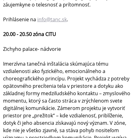
záujemkyne o telesnosť a prítomnosť.
Prihlásenie na
info@tanc.sk
.
20.00 - 20.50 zóna CITU
Zichyho palace- nádvorie
Imerzívna tanečná inštalácia skúmajúca tému
vzdialenosti ako fyzického, emocionálneho a
choreografického princípu. Projekt vychádza z potreby
opätovného precítenia tela v priestore a dotyku ako
základnej formy medziľudského kontaktu – zmyslového
momentu, ktorý sa často stráca v zrýchlenom svete
digitálnej komunikácie. Zámerom projektu je vytvoriť
priestor pre „prežitok“ – kde vzdialenosť, priblíženie,
dotyk či jeho absencia získavajú nový význam. V zóne,
kde nie je všetko zjavné, sa stáva pohyb nositeľom
významu a prostriedkom komunikácie. Projekt vyzýva