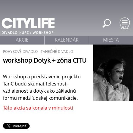
Jump to navigation
DIVADLO
KURZ / WORKSHOP
AKCIE
KALENDÁR
MIESTA
POHYBOVÉ DIVADLO
TANEČNÉ DIVADLO
workshop Dotyk + zóna CITU
Workshop a predstavenie projektu
TanC budú skúmať telesnosť,
vzdialenosť a dotyk ako základnú
formu medziľudskej komunikácie.
Táto akcia sa konala v minulosti