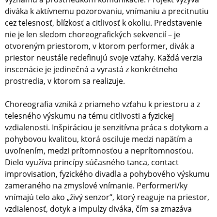
diváka k aktívnemu pozorovaniu, vnímaniu a precitnutiu
cez telesnosť, blízkosť a citlivosť k okoliu. Predstavenie
nie je len sledom choreografických sekvencií – je
otvoreným priestorom, v ktorom performer, divák a
priestor neustále redefinujú svoje vzťahy. Každá verzia
inscenácie je jedinečná a vyrastá z konkrétneho
prostredia, v ktorom sa realizuje.
Choreografia vzniká z priameho vzťahu k priestoru a z
telesného výskumu na tému citlivosti a fyzickej
vzdialenosti. Inšpiráciou je senzitívna práca s dotykom a
pohybovou kvalitou, ktorá osciluje medzi napätím a
uvoľnením, medzi prítomnosťou a neprítomnosťou.
Dielo využíva princípy súčasného tanca, contact
improvisation, fyzického divadla a pohybového výskumu
zameraného na zmyslové vnímanie. Performeri/ky
vnímajú telo ako „živý senzor“, ktorý reaguje na priestor,
vzdialenosť, dotyk a impulzy diváka, čím sa zmazáva