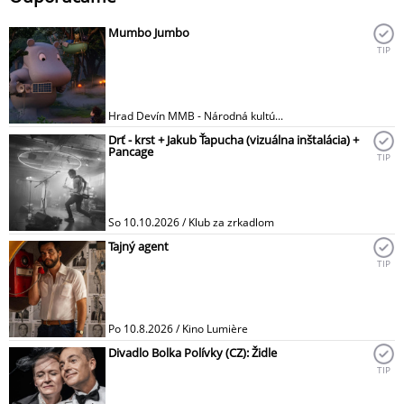
Mumbo Jumbo
TIP
Hrad Devín MMB - Národná kultú...
Drť - krst + Jakub Ťapucha (vizuálna inštalácia) +
Pancage
TIP
So 10.10.2026 / Klub za zrkadlom
Tajný agent
TIP
Po 10.8.2026 / Kino Lumière
Divadlo Bolka Polívky (CZ): Židle
TIP