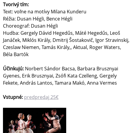
Tvorivý tím:
Text: voľne na motívy Milana Kunderu
Réžia: Dusan Hégli, Bence Hégli
Choreograf: Dusan Hégli
Hudba: Gergely Dávid Hegedűs, Máté Hegedűs, Leoš
Janáček, Miklós Király, Dmitrij Šostakovič, Igor Stravinskij,
Czeslaw Niemen, Tamás Király,, Aktual, Roger Waters,
Béla Bartók
Účinkujú:
Norbert Sándor Bacsa, Barbara Brusznyai
Gyenes, Erik Brusznyai, Zsófi Kata Czelleng, Gergely
Fekete, András Lantos, Tamara Makó, Anna Vermes
Vstupné:
predpredaj 25€