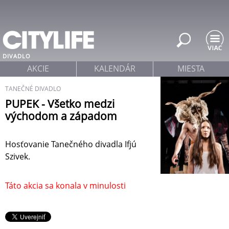
Jump to navigation
DIVADLO
AKCIE
KALENDÁR
MIESTA
TANEČNÉ DIVADLO
PUPEK - Všetko medzi
východom a západom
Hosťovanie Tanečného divadla Ifjú
Szivek.
Táto akcia sa konala v minulosti