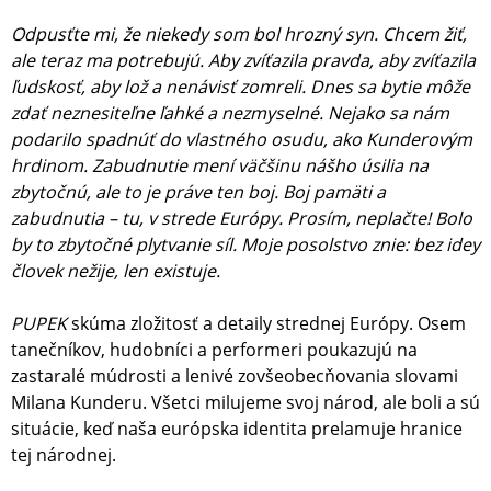
Odpusťte mi, že niekedy som bol hrozný syn. Chcem žiť,
ale teraz ma potrebujú. Aby zvíťazila pravda, aby zvíťazila
ľudskosť, aby lož a nenávisť zomreli. Dnes sa bytie môže
zdať neznesiteľne ľahké a nezmyselné. Nejako sa nám
podarilo spadnúť do vlastného osudu, ako Kunderovým
hrdinom. Zabudnutie mení väčšinu nášho úsilia na
zbytočnú, ale to je práve ten boj. Boj pamäti a
zabudnutia – tu, v strede Európy. Prosím, neplačte! Bolo
by to zbytočné plytvanie síl. Moje posolstvo znie: bez idey
človek nežije, len existuje.
PUPEK
skúma zložitosť a detaily strednej Európy. Osem
tanečníkov, hudobníci a performeri poukazujú na
zastaralé múdrosti a lenivé zovšeobecňovania slovami
Milana Kunderu. Všetci milujeme svoj národ, ale boli a sú
situácie, keď naša európska identita prelamuje hranice
tej národnej.