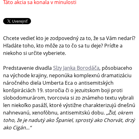
Táto akcia sa konala v minulosti
Chcete vedieť kto je zodpovedný za to, že sa Vám nedarí?
Hľadáte toho, kto môže za to čo sa tu deje? Príďte a
niekoho si určite vyberiete.
Predstavenie divadla
Slzy Janka Borodáča
, pôsobiaceho
na východe krajiny, neponúka komplexnú dramatizáciu
náročného diela Umberta Eca o antisemitských
konšpiráciách 19. storočia či o jezuitskom boji proti
slobodomurárom, tvorcovia si zo známeho textu vybrali
len niekoľko pasáží, ktoré výstižne charakterizujú dnešnú
nahnevanú, xenofóbnu, antisemitskú dobu.
„Žid, okrem
toho, že je nadutý ako Španiel, sprostý ako Chorvát, drzý
ako Cigán...“