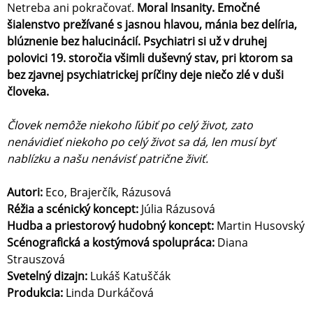
Netreba ani pokračovať.
Moral Insanity. Emočné
šialenstvo prežívané s jasnou hlavou, mánia bez delíria,
blúznenie bez halucinácií. Psychiatri si už v druhej
polovici 19. storočia všimli duševný stav, pri ktorom sa
bez zjavnej psychiatrickej príčiny deje niečo zlé v duši
človeka.
Človek nemôže niekoho ľúbiť po celý život, zato
nenávidieť niekoho po celý život sa dá, len musí byť
nablízku a našu nenávisť patrične živiť.
Autori:
Eco, Brajerčík, Rázusová
Réžia a scénický koncept:
Júlia Rázusová
Hudba a priestorový hudobný koncept:
Martin Husovský
Scénografická a kostýmová spolupráca:
Diana
Strauszová
Svetelný dizajn:
Lukáš Katuščák
Produkcia:
Linda Durkáčová