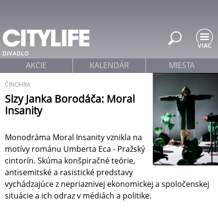
Jump to navigation
DIVADLO
AKCIE
KALENDÁR
MIESTA
ČINOHRA
Slzy Janka Borodáča: Moral
Insanity
Monodráma Moral Insanity vznikla na
motívy románu Umberta Eca - Pražský
cintorín. Skúma konšpiračné teórie,
antisemitské a rasistické predstavy
vychádzajúce z nepriaznivej ekonomickej a spoločenskej
situácie a ich odraz v médiách a politike.