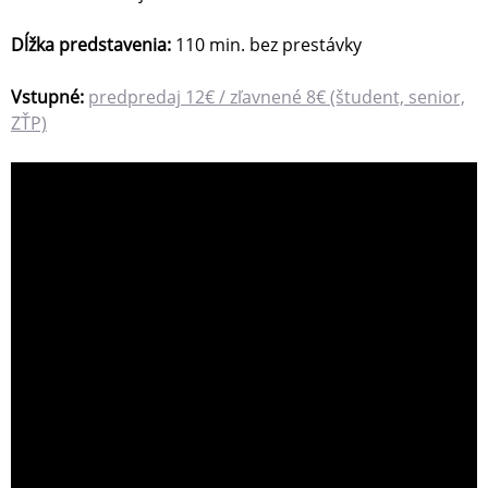
Dĺžka predstavenia:
110 min. bez prestávky
Vstupné:
predpredaj 12€ / zľavnené 8€ (študent, senior,
ZŤP)