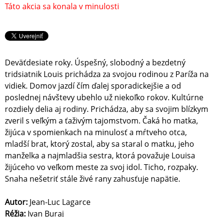
Táto akcia sa konala v minulosti
Deväťdesiate roky. Úspešný, slobodný a bezdetný
tridsiatnik Louis prichádza za svojou rodinou z Paríža na
vidiek. Domov jazdí čím ďalej sporadickejšie a od
poslednej návštevy ubehlo už niekoľko rokov. Kultúrne
rozdiely delia aj rodiny. Prichádza, aby sa svojim blízkym
zveril s veľkým a ťaživým tajomstvom. Čaká ho matka,
žijúca v spomienkach na minulosť a mŕtveho otca,
mladší brat, ktorý zostal, aby sa staral o matku, jeho
manželka a najmladšia sestra, ktorá považuje Louisa
žijúceho vo veľkom meste za svoj idol. Ticho, rozpaky.
Snaha nešetriť stále živé rany zahusťuje napätie.
Autor:
Jean-Luc Lagarce
Réžia:
Ivan Buraj