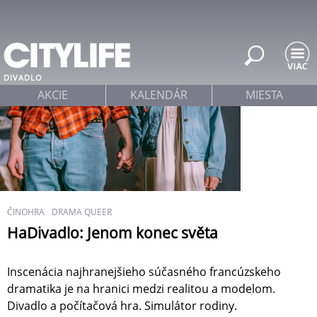
Jump to navigation
DIVADLO
AKCIE
KALENDÁR
MIESTA
ČINOHRA
DRAMA QUEER
HaDivadlo: Jenom konec světa
Inscenácia najhranejšieho súčasného francúzskeho
dramatika je na hranici medzi realitou a modelom.
Divadlo a počítačová hra. Simulátor rodiny.