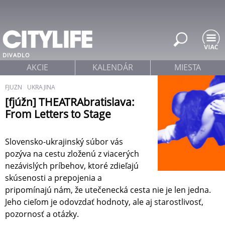
Jump to navigation
DIVADLO
AKCIE
KALENDÁR
MIESTA
FJUZN
UKRAJINA
[fjúžn] THEATRAbratislava:
From Letters to Stage
Slovensko-ukrajinský súbor vás
pozýva na cestu zloženú z viacerých
nezávislých príbehov, ktoré zdieľajú
skúsenosti a prepojenia a
pripomínajú nám, že utečenecká cesta nie je len jedna.
Jeho cieľom je odovzdať hodnoty, ale aj starostlivosť,
pozornosť a otázky.