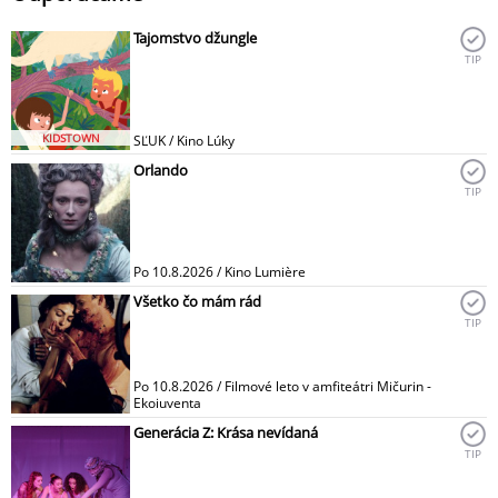
Tajomstvo džungle
TIP
KIDSTOWN
SĽUK / Kino Lúky
Orlando
TIP
Po 10.8.2026 / Kino Lumière
Všetko čo mám rád
TIP
Po 10.8.2026 / Filmové leto v amfiteátri Mičurin -
Ekoiuventa
Generácia Z: Krása nevídaná
TIP