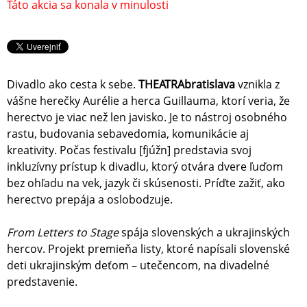
Táto akcia sa konala v minulosti
Divadlo ako cesta k sebe.
THEATRAbratislava
vznikla z
vášne herečky Aurélie a herca Guillauma, ktorí veria, že
herectvo je viac než len javisko. Je to nástroj osobného
rastu, budovania sebavedomia, komunikácie aj
kreativity. Počas festivalu [fjúžn] predstavia svoj
inkluzívny prístup k divadlu, ktorý otvára dvere ľuďom
bez ohľadu na vek, jazyk či skúsenosti. Príďte zažiť, ako
herectvo prepája a oslobodzuje.
From Letters to Stage
spája slovenských a ukrajinských
hercov. Projekt premieňa listy, ktoré napísali slovenské
deti ukrajinským deťom – utečencom, na divadelné
predstavenie.