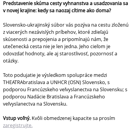
Predstavenie skúma cesty vyhnanstva a usadzovania sa
v novej krajine: kedy sa naozaj cítime ako doma?
Slovensko-ukrajinský súbor vás pozýva na cestu zloženú
z viacerých nezávislých príbehov, ktoré zdieľajú
skúsenosti a prepojenia a pripomínajú nám, že
utečenecká cesta nie je len jedna. Jeho cieľom je
odovzdať hodnoty, ale aj starostlivosť, pozornosť a
otázky.
Toto podujatie je výsledkom spolupráce medzi
THEATRAbratislava a UNHCR (OSN) Slovensko, s
podporou Francúzskeho veľvyslanectva na Slovensku; s
podporou Nadácie Bratislava a Francúzskeho
veľvyslanectva na Slovensku.
Vstup voľný.
Kvôli obmedzenej kapacite sa prosím
zaregistrujte.