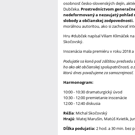
osobnosť česko-slovenských dejín, aktéra
Dubčeka.
Prostredníctvom generačnej
nedeformovaný a nezaujatý pohľad n
slobody a občianskej zodpovednosti.
morálnou autoritou, ako si zachovať in
Hru #dubček napísal Viliam Klimáček na 
Skočovský.
Inscenácia mala premiéru v roku 2018 a
Podujatie sa koná pod záštitou predsedu 
ho ako akt občianskej spolupatričnosti, 
ktorú dnes považujeme za samozrejmosť.
Harmonogram:
10:00 - 10:30 dramaturgický úvod
10:30 - 12:00 premietanie inscenácie
12:00 - 12:40 diskusia
Réžia
: Michal Skočovský
Hrajú
: Matej Marušin, Matúš Kvietik, J
Dĺžka podujatia:
2 hod. a 30 min. bez 