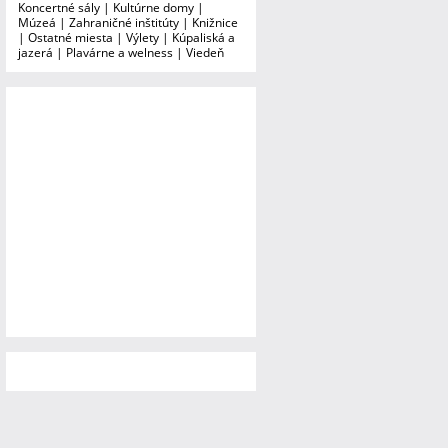
Koncertné sály
|
Kultúrne domy
|
Múzeá
|
Zahraničné inštitúty
|
Knižnice
|
Ostatné miesta
|
Výlety
|
Kúpaliská a
jazerá
|
Plavárne a welness
|
Viedeň