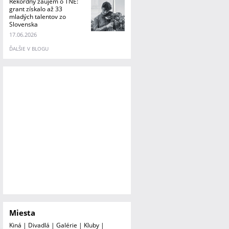
Rekordný záujem o TNE:
grant získalo až 33
mladých talentov zo
Slovenska
17.06.2026
ĎALŠIE V BLOGU
Miesta
Kiná
|
Divadlá
|
Galérie
|
Kluby
|