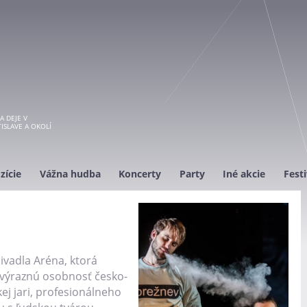
A DEJE V
ISLAVE A OKOLÍ
zície
Vážna hudba
Koncerty
Party
Iné akcie
Festi
ivadla Aréna, ktorá
výraznú osobnosť česko-
ej jari, profesionálneho