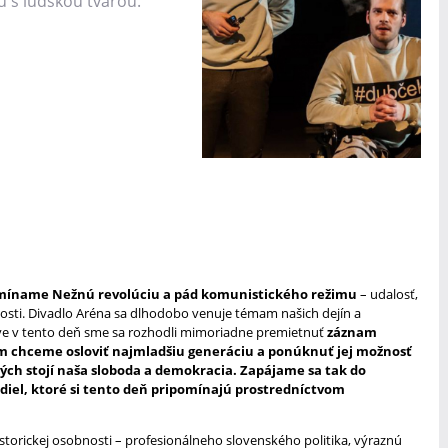
mu s ľudskou tvárou.
pomíname Nežnú revolúciu a pád komunistického režimu
– udalosť,
nosti. Divadlo Aréna sa dlhodobo venuje témam našich dejín a
áve v tento deň sme sa rozhodli mimoriadne premietnuť
záznam
 chceme osloviť najmladšiu generáciu a ponúknuť jej možnosť
rých stojí naša sloboda a demokracia. Zapájame sa tak do
adiel, ktoré si tento deň pripomínajú prostredníctvom
istorickej osobnosti – profesionálneho slovenského politika, výraznú