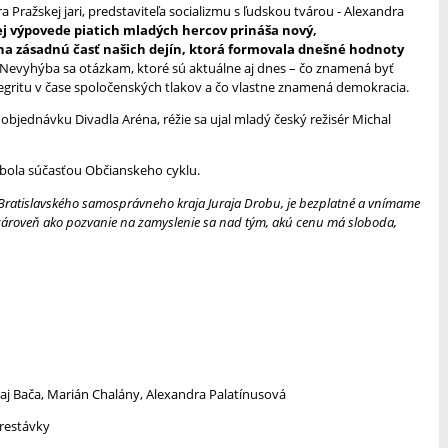
 Pražskej jari, predstaviteľa socializmu s ľudskou tvárou - Alexandra
 výpovede piatich mladých hercov prináša nový,
a zásadnú časť našich dejín, ktorá formovala dnešné hodnoty
Nevyhýba sa otázkam, ktoré sú aktuálne aj dnes – čo znamená byť
tegritu v čase spoločenských tlakov a čo vlastne znamená demokracia.
objednávku Divadla Aréna, réžie sa ujal mladý český režisér Michal
 bola súčasťou Občianskeho cyklu.
Bratislavského samosprávneho kraja Juraja Drobu, je bezplatné a vnímame
a zároveň ako pozvanie na zamyslenie sa nad tým, akú cenu má sloboda,
uraj Bača, Marián Chalány, Alexandra Palatínusová
prestávky