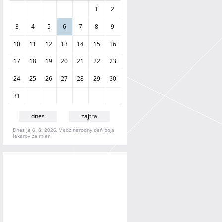
a
1
2
n
i
3
4
5
6
7
8
9
e
10
11
12
13
14
15
16
17
18
19
20
21
22
23
24
25
26
27
28
29
30
31
dnes
zajtra
Dnes je 6. 8. 2026, Medzinárodný deň boja
lekárov za mier