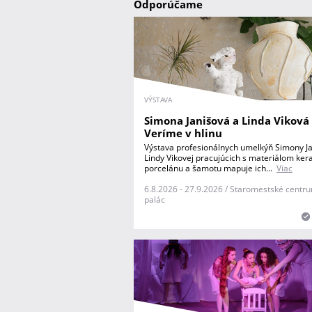
Odporúčame
VÝSTAVA
Simona Janišová a Linda Viková 
Veríme v hlinu
Výstava profesionálnych umelkýň Simony Ja
Lindy Vikovej pracujúcich s materiálom ker
porcelánu a šamotu mapuje ich...
Viac
6.8.2026 - 27.9.2026 / Staromestské centru
palác