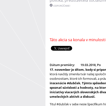
politika, predstaviteľa socializ
ODPORÚČAME!
Táto akcia sa konala v minulosti
Dátum premiéry:
19.03.2018, Po
17. november je dňom, kedy si pri
ktorá navždy zmenila tvár našej spoloč
osobnostiam, ktoré ich formovali, a pr
inscenácie #dubček. Týmto spôsobom
spoznať súvislosti a hodnoty, na kto
iniciatívy viacerých slovenských div
umeleckých aktivít a diskusií.
Titul #dubček v sebe nesie špecifikum h