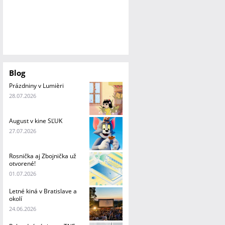
Blog
Prázdniny v Lumièri
28.07.2026
August v kine SĽUK
27.07.2026
Rosnička aj Zbojnička už
otvorené!
01.07.2026
Letné kiná v Bratislave a
okolí
24.06.2026