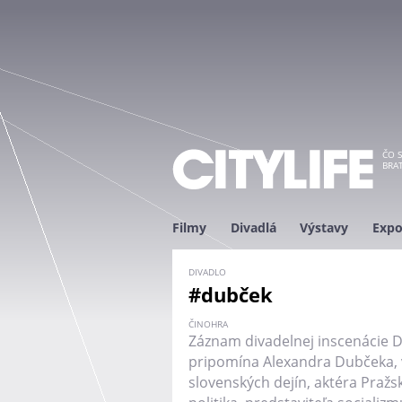
ČO S
BRAT
Filmy
Divadlá
Výstavy
Expo
DIVADLO
#dubček
ČINOHRA
Záznam divadelnej inscenácie D
pripomína Alexandra Dubčeka, 
slovenských dejín, aktéra Pražsk