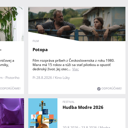
FILM
-
Potopa
ničovej a
Film rozpráva príbeh z Československa z roku 1980.
amiky,
Mara má 15 rokov a túži sa stať pilotkou a opustiť
dedinský život. Jej otec...
Viac
m - Pistoriho
Pi 28.8.2026 / Kino Lúky
ODPORÚČAME!
ODPORÚČAME!
FESTIVAL
Hudba Modre 2026
20.8.2026 - 23.8.2026 / Modra