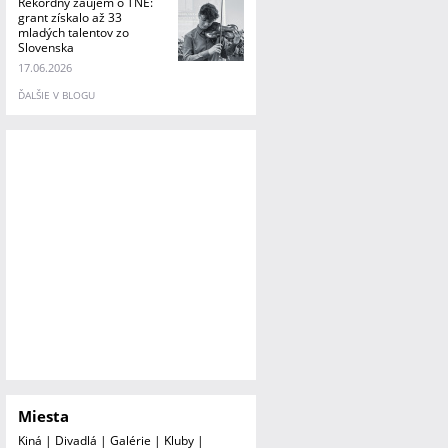
Rekordný záujem o TNE:
grant získalo až 33
mladých talentov zo
Slovenska
17.06.2026
ĎALŠIE V BLOGU
Miesta
Kiná
|
Divadlá
|
Galérie
|
Kluby
|