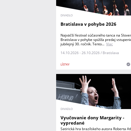
DIVADLO
Bratislava v pohybe 2026
Najväčší festival súčasného tanca na Slove
Bratislava v pohybe spúšťa predaj vstupeni
jubilejný 30. ročník. Tento...
Viac
14.10.2026 - 26.10.2026 / Bratislava
LÍSTKY
DIVADLO
Vyučovanie dony Margarity -
vypredané
Satirická hra brazílskeho autora Roberta A