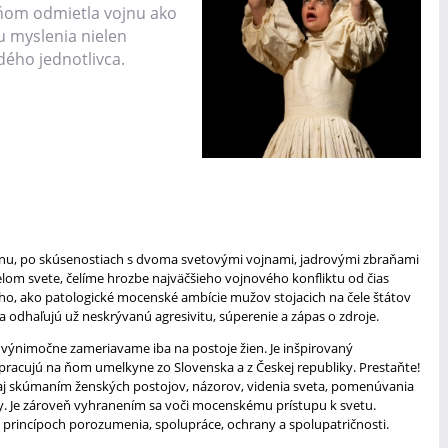
 ňom odmietla vojnu ako
nu myslenia nielen
dého jednotlivca.
nu, po skúsenostiach s dvoma svetovými vojnami, jadrovými zbraňami
lom svete, čelíme hrozbe najväčšieho vojnového konfliktu od čias
ho, ako patologické mocenské ambície mužov stojacich na čele štátov
a odhaľujú už neskrývanú agresivitu, súperenie a zápas o zdroje.
a výnimočne zameriavame iba na postoje žien. Je inšpirovaný
racujú na ňom umelkyne zo Slovenska a z Českej republiky. Prestaňte!
je aj skúmaním ženských postojov, názorov, videnia sveta, pomenúvania
zy. Je zároveň vyhranením sa voči mocenskému prístupu k svetu.
 princípoch porozumenia, spolupráce, ochrany a spolupatričnosti.