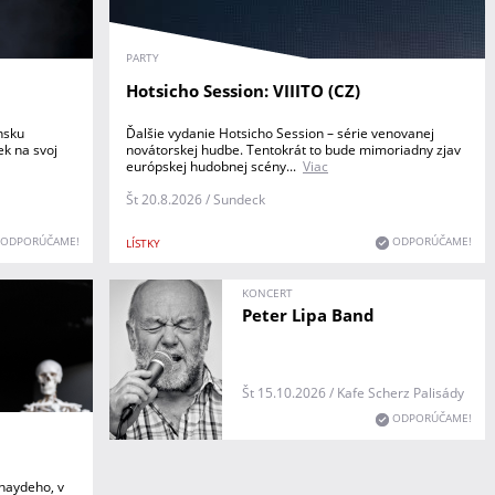
PARTY
Hotsicho Session: VIIITO (CZ)
nsku
Ďalšie vydanie Hotsicho Session – série venovanej
ek na svoj
novátorskej hudbe. Tentokrát to bude mimoriadny zjav
európskej hudobnej scény...
Viac
Št 20.8.2026 / Sundeck
ODPORÚČAME!
ODPORÚČAME!
LÍSTKY
KONCERT
Peter Lipa Band
Št 15.10.2026 / Kafe Scherz Palisády
ODPORÚČAME!
thaydeho, v