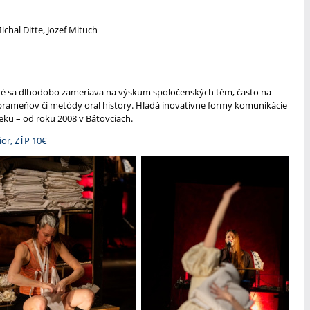
chal Ditte, Jozef Mituch
toré sa dlhodobo zameriava na výskum spoločenských tém, často na
rameňov či metódy oral history. Hľadá inovatívne formy komunikácie
ieku – od roku 2008 v Bátovciach.
ior, ZŤP 10€