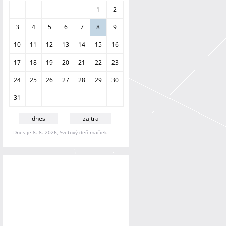
a
1
2
n
i
3
4
5
6
7
8
9
e
10
11
12
13
14
15
16
17
18
19
20
21
22
23
24
25
26
27
28
29
30
31
dnes
zajtra
Dnes je 8. 8. 2026, Svetový deň mačiek