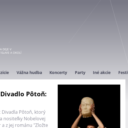
A DEJE V
ISLAVE A OKOLÍ
zície
Vážna hudba
Koncerty
Party
Iné akcie
Festi
 Divadlo Pôtoň:
t Divadla Pôtoň, ktorý
la nositeľky Nobelovej
 a z jej románu "Zložte