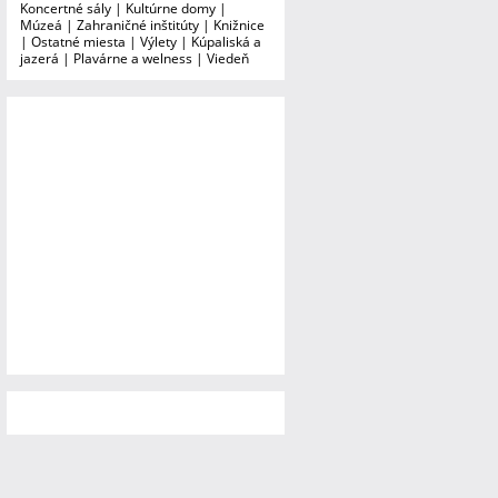
Koncertné sály
|
Kultúrne domy
|
Múzeá
|
Zahraničné inštitúty
|
Knižnice
|
Ostatné miesta
|
Výlety
|
Kúpaliská a
jazerá
|
Plavárne a welness
|
Viedeň