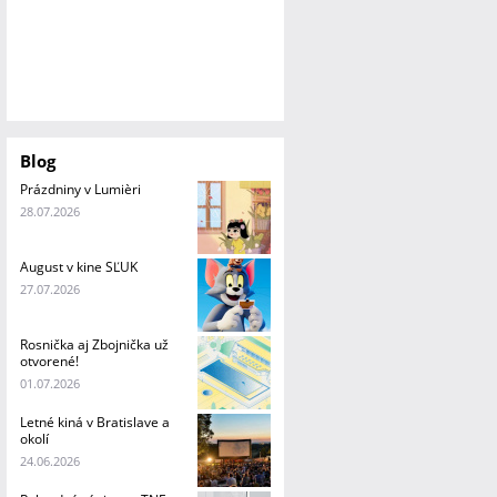
Blog
Prázdniny v Lumièri
28.07.2026
August v kine SĽUK
27.07.2026
Rosnička aj Zbojnička už
otvorené!
01.07.2026
Letné kiná v Bratislave a
okolí
24.06.2026