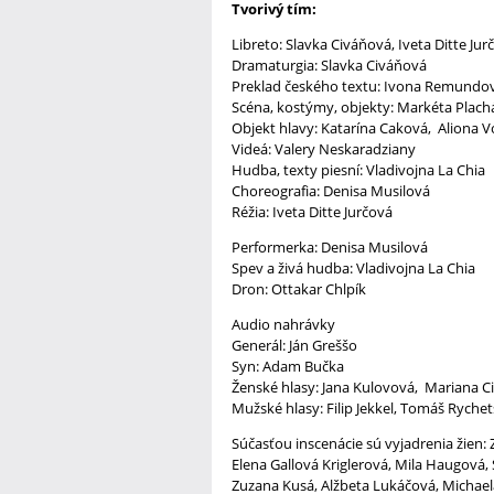
Tvorivý tím:
Libreto: Slavka Civáňová, Iveta Ditte Jur
Dramaturgia: Slavka Civáňová
Preklad českého textu: Ivona Remundo
Scéna, kostýmy, objekty: Markéta Plach
Objekt hlavy: Katarína Caková, Aliona V
Videá: Valery Neskaradziany
Hudba, texty piesní: Vladivojna La Chia
Choreografia: Denisa Musilová
Réžia: Iveta Ditte Jurčová
Performerka: Denisa Musilová
Spev a živá hudba: Vladivojna La Chia
Dron: Ottakar Chlpík
Audio nahrávky
Generál: Ján Greššo
Syn: Adam Bučka
Ženské hlasy: Jana Kulovová, Mariana C
Mužské hlasy: Filip Jekkel, Tomáš Ryche
Súčasťou inscenácie sú vyjadrenia žien:
Elena Gallová Kriglerová, Mila Haugová,
Zuzana Kusá, Alžbeta Lukáčová, Michael