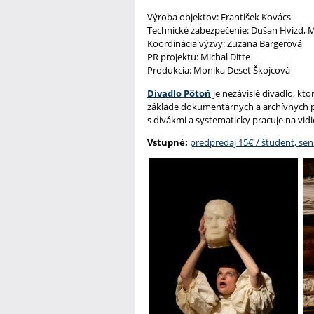
Výroba objektov: František Kovács
Technické zabezpečenie: Dušan Hvizd, Mi
Koordinácia výzvy: Zuzana Bargerová
PR projektu: Michal Ditte
Produkcia: Monika Deset Škojcová
Divadlo Pôtoň
je nezávislé divadlo, k
základe dokumentárnych a archívnych p
s divákmi a systematicky pracuje na vid
Vstupné:
predpredaj 15€ / študent, sen