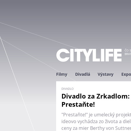
ČO S
BRAT
Filmy
Divadlá
Výstavy
Expo
DIVADLO
Divadlo za Zrkadlom:
Prestaňte!
"Prestaňte!" je umelecký projek
ideovo vychádza zo života a die
ceny za mier Berthy von Suttner