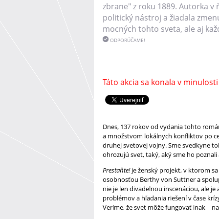
zbrane" z roku 1889. Autorka v
politický nástroj a žiadala zme
mocných tohto sveta, ale aj kaž
ODPORÚČAME!
Táto akcia sa konala v minulosti
Dnes, 137 rokov od vydania tohto romá
a množstvom lokálnych konfliktov po ce
druhej svetovej vojny. Sme svedkyne to
ohrozujú svet, taký, aký sme ho poznali 
Prestaňte!
je ženský projekt, v ktorom s
osobnosťou Berthy von Suttner a spolup
nie je len divadelnou inscenáciou, ale 
problémov a hľadania riešení v čase krí
Veríme, že svet môže fungovať inak – na