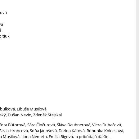
čová
vá
á
oitiuk
ibulková, Libuše Musilová
tský, Dušan Nevin, Zdeněk Stejskal
 Zora Bútorová, Sára Činčurová, Sláva Daubnerová, Viera Dubačová,
 Silvia Hroncová, Soňa Jánošová, Darina Kárová, Bohunka Koklesová,
a Musilová, Ilona Németh, Emília Rigová, a pribúdajú ďalšie…