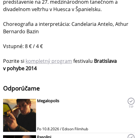
predstavenie na 27. medzinárodnom tanečnom a
divadelnom veľtrhu v Huesca v Španielsku.
Choreografia a interpretácia: Candelaria Antelo, Athur
Bernardo Bazin
Vstupné: 8 € / 4 €
Pozrite si
kompletný program
festivalu
Bratislava
v pohybe 2014
Odporúčame
Megalopolis
TIP
Po 10.8.2026 / Edison Filmhub
Pasolini