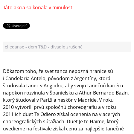
Táto akcia sa konala v minulosti
elledanse - dom T&D - divadlo zrušené
Dôkazom toho, že svet tanca nepozná hranice sú
i Candelaria Antelo, pôvodom z Argentíny, ktorá
študovala tanec v Anglicku, aby svoju tanečnú kariéru
napokon rozvinula v Španielsku a Athur Bernardo Bazin,
ktorý študoval v Paríži a neskôr v Madride. V roku
2010 vytvorili prvú spoločnú choreografiu a v roku
2011 ich duet Te Odiero získal ocenenia na viacerých
choreografických súťažiach. Duet Je te Haime, ktorý
uvedieme na festivale získal cenu za najlepšie tanečné