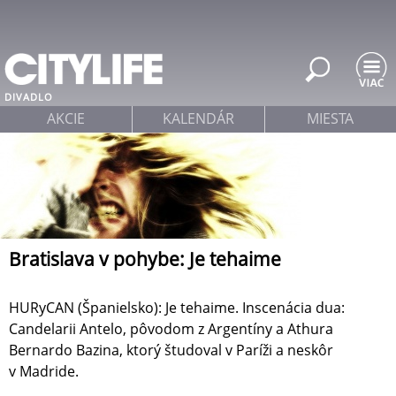
Jump to navigation
DIVADLO
AKCIE
KALENDÁR
MIESTA
Bratislava v pohybe: Je tehaime
HURyCAN (Španielsko): Je tehaime. Inscenácia dua:
Candelarii Antelo, pôvodom z Argentíny a Athura
Bernardo Bazina, ktorý študoval v Paríži a neskôr
v Madride.