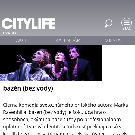
Jump to navigation
DIVADLO
AKCIE
KALENDÁR
MIESTA
bazén (bez vody)
Čierna komédia svetoznámeho britského autora Marka
Ravenhilla. bazén (bez vody) je šokujúca hra o
spôsoboch, akými sa naše túžby po profesionálnom
uplatnení, tvorivá identita a ľudskosť prelínajú a sú v
konflikte. Venuje sa témam priateľstva, úspechu a závisti,