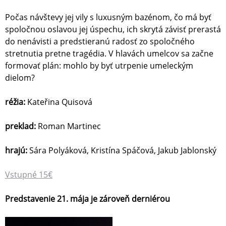
Počas návštevy jej vily s luxusným bazénom, čo má byť
spoločnou oslavou jej úspechu, ich skrytá závisť prerastá
do nenávisti a predstieranú radosť zo spoločného
stretnutia pretne tragédia. V hlavách umelcov sa začne
formovať plán: mohlo by byť utrpenie umeleckým
dielom?
réžia:
Kateřina Quisová
preklad:
Roman Martinec
hrajú:
Sára Polyáková, Kristína Spáčová, Jakub Jablonský
Vstupné 15€
Predstavenie 21. mája je zároveň derniérou