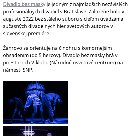
Divadlo bez masky
j
e jedným z najmladších nezávislých
profesionálnych divadiel v Bratislave. Založené bolo v
auguste 2022 bez stáleho súboru s cieľom uvádzania
súčasných divadelných hier svetových autorov v
slovenskej premiére.
Žánrovo sa orientuje na činohru s komornejším
obsadením (do 5 hercov). Divadlo bez masky hrá v
priestoroch V-klubu (Národné osvetové centrum) na
námestí SNP.