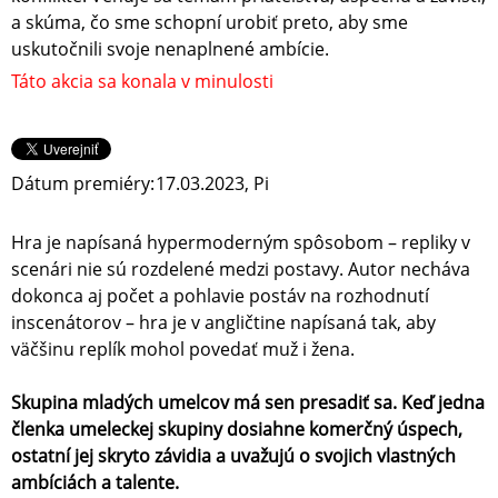
a skúma, čo sme schopní urobiť preto, aby sme
uskutočnili svoje nenaplnené ambície.
Táto akcia sa konala v minulosti
Dátum premiéry:
17.03.2023, Pi
Hra je napísaná hypermoderným spôsobom – repliky v
scenári nie sú rozdelené medzi postavy. Autor necháva
dokonca aj počet a pohlavie postáv na rozhodnutí
inscenátorov – hra je v angličtine napísaná tak, aby
väčšinu replík mohol povedať muž i žena.
Skupina mladých umelcov má sen presadiť sa. Keď jedna
členka umeleckej skupiny dosiahne komerčný úspech,
ostatní jej skryto závidia a uvažujú o svojich vlastných
ambíciách a talente.