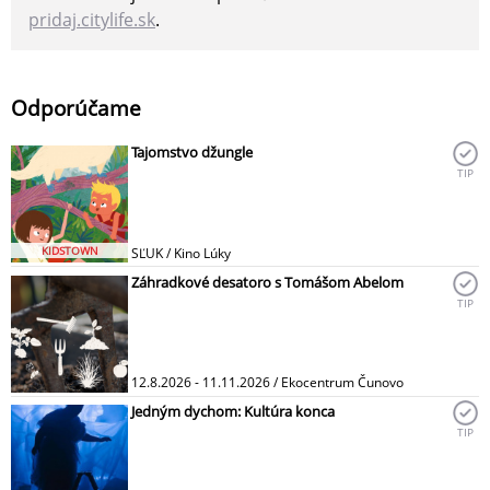
pridaj.citylife.sk
.
Odporúčame
Tajomstvo džungle
TIP
KIDSTOWN
SĽUK / Kino Lúky
Záhradkové desatoro s Tomášom Abelom
TIP
12.8.2026 - 11.11.2026 / Ekocentrum Čunovo
Jedným dychom: Kultúra konca
TIP