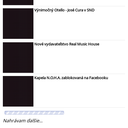
Výnimočný Otello - José Cura v SND
Nové vydavateľstvo Real Music House
Kapela N.O.H.A. zablokovaná na Facebooku
Nahrávam ďalšie...
Prometheus : predohra k Votrelcovi