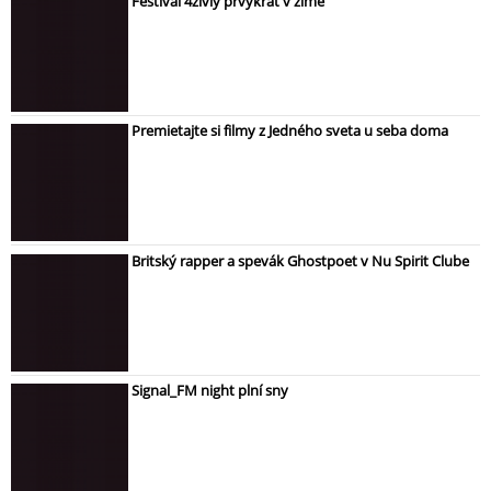
Festival 4živly prvýkrát v zime
Premietajte si filmy z Jedného sveta u seba doma
Britský rapper a spevák Ghostpoet v Nu Spirit Clube
Signal_FM night plní sny