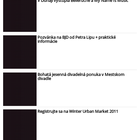
V Dunaji vystúpia Belleruche a My Name Is Music
Pozvánka na BJD od Petra Lipu + praktické
informácie
Bohatá jesenná divadelná ponuka v Mestskom
divadle
Registrujte sa na Winter Urban Market 2011