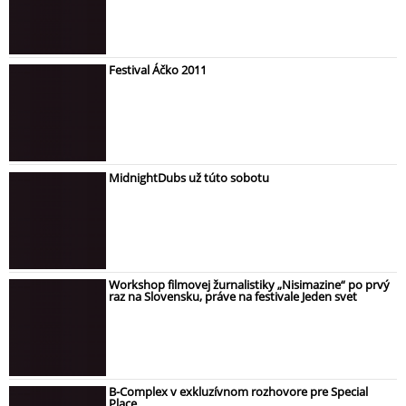
Festival Áčko 2011
MidnightDubs už túto sobotu
Workshop filmovej žurnalistiky „Nisimazine“ po prvý
raz na Slovensku, práve na festivale Jeden svet
B-Complex v exkluzívnom rozhovore pre Special
Place