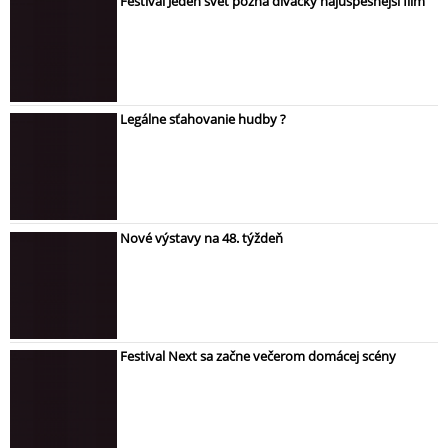
Festival Jeden svet pozná divácky najúspešnejší film
Legálne sťahovanie hudby ?
Nové výstavy na 48. týždeň
Festival Next sa začne večerom domácej scény