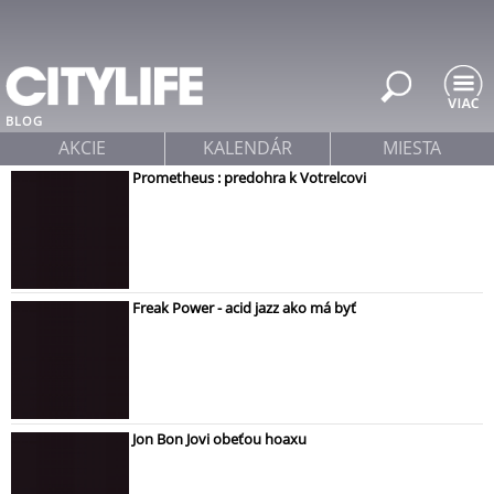
Jump to navigation
BLOG
AKCIE
KALENDÁR
MIESTA
Prometheus : predohra k Votrelcovi
Freak Power - acid jazz ako má byť
Jon Bon Jovi obeťou hoaxu