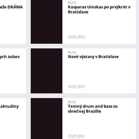
BLOG
úťaže DRÁMA
Kasparas Uinskas po prvýkrát v
Bratislave
19.01.2012
BLOG
ych zubov
Nové výstavy v Bratislave
16.01.2012
BLOG
 aktuálny
Temný drum and bass zo
slnečnej Brazílie
15.01.2012