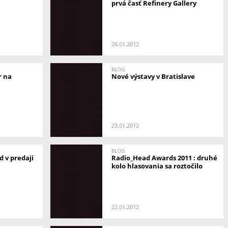
prvá časť Refinery Gallery
26.01.2012
BLOG
r na
Nové výstavy v Bratislave
23.01.2012
BLOG
d v predaji
Radio_Head Awards 2011 : druhé
kolo hlasovania sa roztočilo
22.01.2012