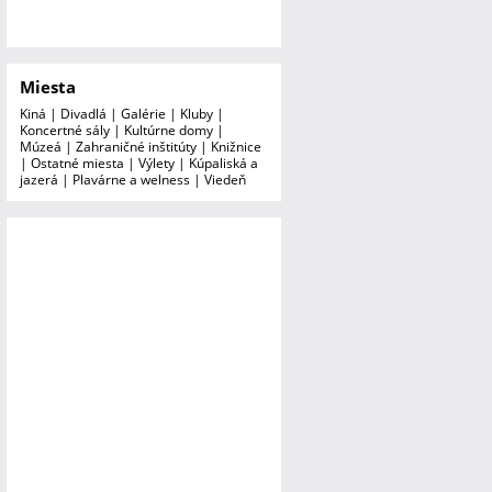
Miesta
Kiná
|
Divadlá
|
Galérie
|
Kluby
|
Koncertné sály
|
Kultúrne domy
|
Múzeá
|
Zahraničné inštitúty
|
Knižnice
|
Ostatné miesta
|
Výlety
|
Kúpaliská a
jazerá
|
Plavárne a welness
|
Viedeň