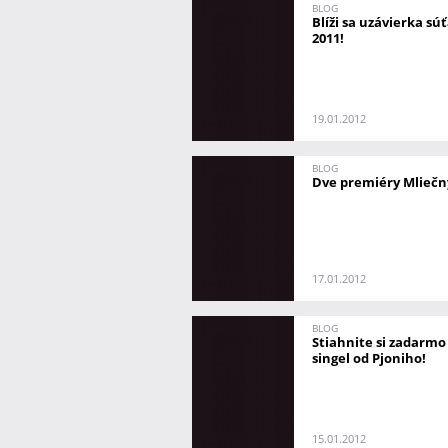
BLOG
Blíži sa uzávierka s
2011!
19.01.2012
BLOG
Dve premiéry Mliečn
17.01.2012
BLOG
Stiahnite si zadarmo
singel od Pjoniho!
15.01.2012