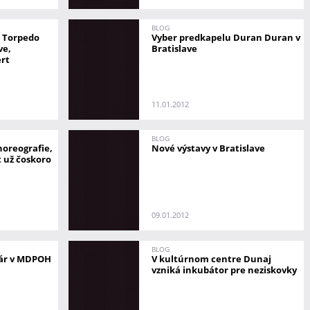
BLOG
a Torpedo
Vyber predkapelu Duran Duran v
ve,
Bratislave
ert
11.01.2012
BLOG
choreografie,
Nové výstavy v Bratislave
t už čoskoro
09.01.2012
BLOG
uár v MDPOH
V kultúrnom centre Dunaj
vzniká inkubátor pre neziskovky