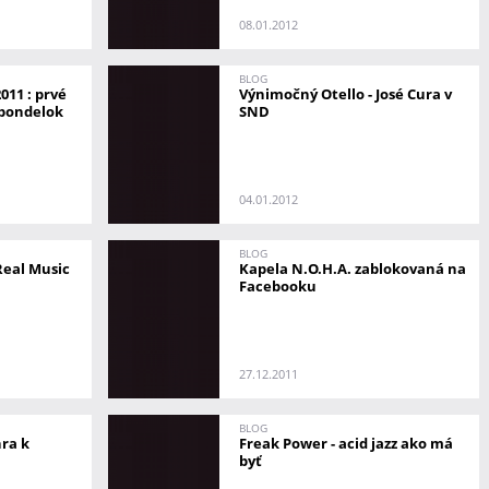
08.01.2012
BLOG
11 : prvé
Výnimočný Otello - José Cura v
 pondelok
SND
04.01.2012
BLOG
Real Music
Kapela N.O.H.A. zablokovaná na
Facebooku
27.12.2011
BLOG
ra k
Freak Power - acid jazz ako má
byť