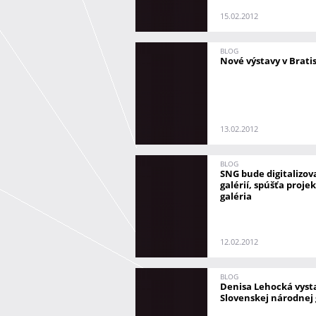
15.02.2012
BLOG
Nové výstavy v Brati
13.02.2012
BLOG
SNG bude digitalizov
galérií, spúšťa proje
galéria
12.02.2012
BLOG
Denisa Lehocká vyst
Slovenskej národnej 