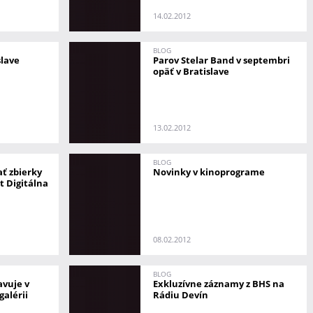
14.02.2012
BLOG
slave
Parov Stelar Band v septembri
opäť v Bratislave
13.02.2012
BLOG
ať zbierky
Novinky v kinoprograme
kt Digitálna
08.02.2012
BLOG
avuje v
Exkluzívne záznamy z BHS na
galérii
Rádiu Devín