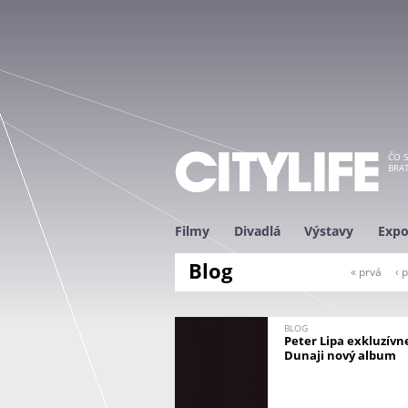
ČO S
BRAT
Filmy
Divadlá
Výstavy
Expo
Blog
S
« prvá
‹ 
t
r
á
BLOG
Peter Lipa exkluzívn
n
Dunaji nový album
k
y