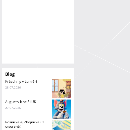
a
n
i
e
Blog
Prázdniny v Lumièri
28.07.2026
August v kine SĽUK
27.07.2026
Rosnička aj Zbojnička už
otvorené!