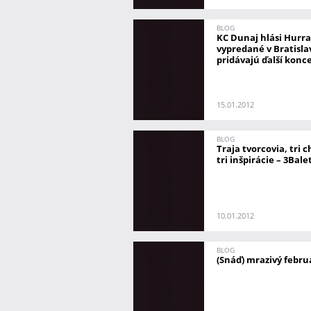
BLOG
KC Dunaj hlási Hurr
vypredané v Bratisla
pridávajú ďalší konc
15.01.2012
BLOG
Traja tvorcovia, tri 
tri inšpirácie – 3Bale
10.01.2012
BLOG
(Snáď) mrazivý febr