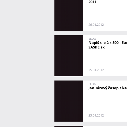
2011
26.01.2012
BLOG
Napíš si o 2 x 500,- Eu
SAShE.sk
25.01.2012
BLOG
Januárový časopis kø
23.01.2012