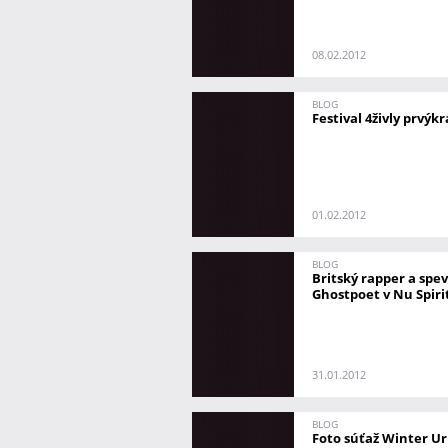
08.02.2012
BLOG
Festival 4živly prvýkr
01.02.2012
BLOG
Britský rapper a spe
Ghostpoet v Nu Spiri
31.01.2012
BLOG
Foto súťaž Winter U