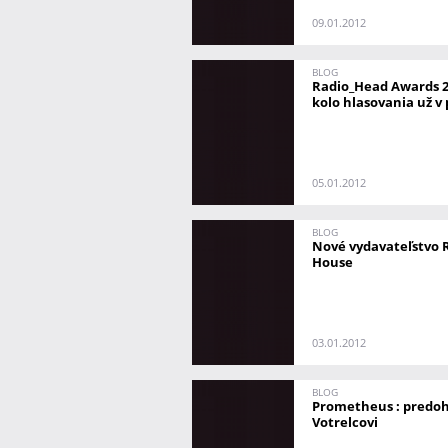
09.01.2012
BLOG
Radio_Head Awards 20
kolo hlasovania už v
05.01.2012
BLOG
Nové vydavateľstvo 
House
03.01.2012
BLOG
Prometheus : predoh
Votrelcovi