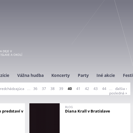
A DEJE V
ISLAVE A OKOLÍ
zície
Vážna hudba
Koncerty
Party
Iné akcie
Festi
predchádzajúca
…
36
37
38
39
40
41
42
43
44
…
ďalšia ›
posledná »
BLOG
e predstaví v
Diana Krall v Bratislave