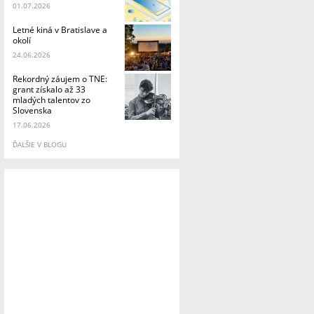
01.07.2026
Letné kiná v Bratislave a
okolí
24.06.2026
Rekordný záujem o TNE:
grant získalo až 33
mladých talentov zo
Slovenska
17.06.2026
ĎALŠIE V BLOGU