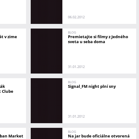
06.02.2012
BLOG
át v zime
Premietajte si filmy z Jedného
sveta u seba doma
31.01.2012
BLOG
vák
Signal_FM night plní sny
t Clube
31.01.2012
BLOG
rban Market
Na jar bude oficiálne otvorená