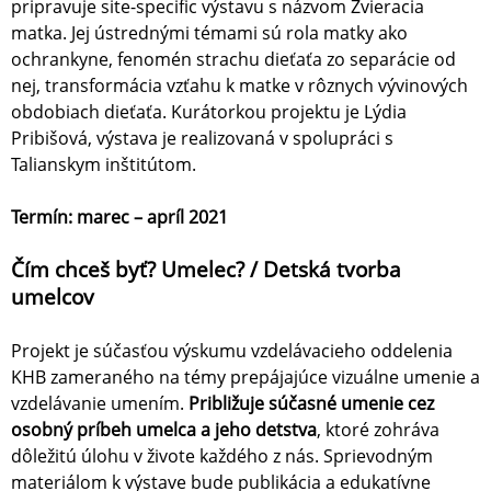
pripravuje site-specific výstavu s názvom Zvieracia
matka. Jej ústrednými témami sú rola matky ako
ochrankyne, fenomén strachu dieťaťa zo separácie od
nej, transformácia vzťahu k matke v rôznych vývinových
obdobiach dieťaťa. Kurátorkou projektu je Lýdia
Pribišová, výstava je realizovaná v spolupráci s
Talianskym inštitútom.
Termín: marec – apríl 2021
Čím chceš byť? Umelec? / Detská tvorba
umelcov
Projekt je súčasťou výskumu vzdelávacieho oddelenia
KHB zameraného na témy prepájajúce vizuálne umenie a
vzdelávanie umením.
Približuje súčasné umenie cez
osobný príbeh umelca a jeho detstva
, ktoré zohráva
dôležitú úlohu v živote každého z nás. Sprievodným
materiálom k výstave bude publikácia a edukatívne