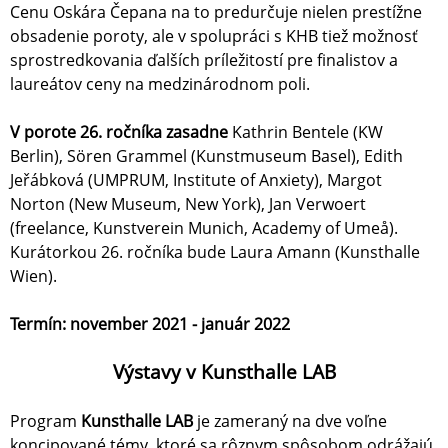
Cenu Oskára Čepana na to predurčuje nielen prestížne
obsadenie poroty, ale v spolupráci s KHB tiež možnosť
sprostredkovania ďalších príležitostí pre finalistov a
laureátov ceny na medzinárodnom poli.
V porote 26. ročníka zasadne
Kathrin Bentele (KW
Berlin), Sören Grammel (Kunstmuseum Basel), Edith
Jeřábková (UMPRUM, Institute of Anxiety), Margot
Norton (New Museum, New York), Jan Verwoert
(freelance, Kunstverein Munich, Academy of Umeå).
Kurátorkou 26. ročníka bude Laura Amann (Kunsthalle
Wien).
Termín: november 2021 - január 2022
Výstavy v Kunsthalle LAB
Program
Kunsthalle LAB
je zameraný na dve voľne
koncipované témy, ktoré sa rôznym spôsobom odrážajú