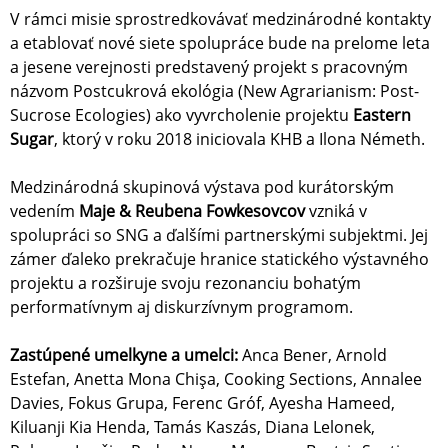
V rámci misie sprostredkovávať medzinárodné kontakty
a etablovať nové siete spolupráce bude na prelome leta
a jesene verejnosti predstavený projekt s pracovným
názvom Postcukrová ekológia (New Agrarianism: Post-
Sucrose Ecologies) ako vyvrcholenie projektu
Eastern
Sugar
, ktorý v roku 2018 iniciovala KHB a Ilona Németh.
Medzinárodná skupinová výstava pod kurátorským
vedením
Maje & Reubena Fowkesovcov
vzniká v
spolupráci so SNG a ďalšími partnerskými subjektmi. Jej
zámer ďaleko prekračuje hranice statického výstavného
projektu a rozširuje svoju rezonanciu bohatým
performatívnym aj diskurzívnym programom.
Zastúpené umelkyne a umelci:
Anca Bener, Arnold
Estefan, Anetta Mona Chişa, Cooking Sections, Annalee
Davies, Fokus Grupa, Ferenc Gróf, Ayesha Hameed,
Kiluanji Kia Henda, Tamás Kaszás, Diana Lelonek,