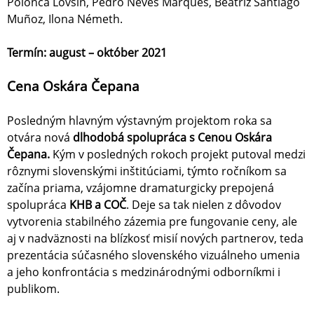
Polonca Lovšin, Pedro Neves Marques, Beatriz Santiago
Muñoz, Ilona Németh.
Termín: august – október 2021
Cena Oskára Čepana
Posledným hlavným výstavným projektom roka sa
otvára nová
dlhodobá spolupráca s Cenou Oskára
Čepana.
Kým v posledných rokoch projekt putoval medzi
rôznymi slovenskými inštitúciami, týmto ročníkom sa
začína priama, vzájomne dramaturgicky prepojená
spolupráca
KHB a COČ
. Deje sa tak nielen z dôvodov
vytvorenia stabilného zázemia pre fungovanie ceny, ale
aj v nadväznosti na blízkosť misií nových partnerov, teda
prezentácia súčasného slovenského vizuálneho umenia
a jeho konfrontácia s medzinárodnými odborníkmi i
publikom.