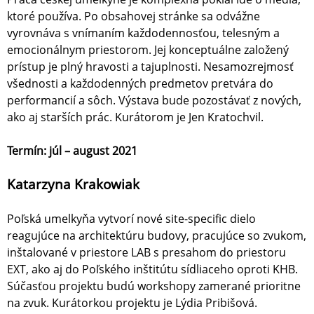
ktoré používa. Po obsahovej stránke sa odvážne
vyrovnáva s vnímaním každodennosťou, telesným a
emocionálnym priestorom. Jej konceptuálne založený
prístup je plný hravosti a tajuplnosti. Nesamozrejmosť
všednosti a každodenných predmetov pretvára do
performancií a sôch. Výstava bude pozostávať z nových,
ako aj starších prác. Kurátorom je Jen Kratochvil.
Termín: júl – august 2021
Katarzyna Krakowiak
Poľská umelkyňa vytvorí nové site-specific dielo
reagujúce na architektúru budovy, pracujúce so zvukom,
inštalované v priestore LAB s presahom do priestoru
EXT, ako aj do Poľského inštitútu sídliaceho oproti KHB.
Súčasťou projektu budú workshopy zamerané prioritne
na zvuk. Kurátorkou projektu je Lýdia Pribišová.