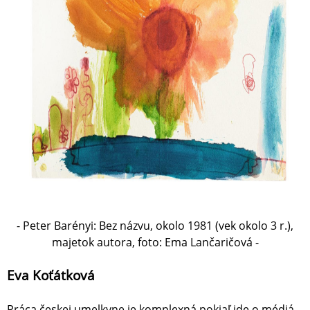
- Peter Barényi: Bez názvu, okolo 1981 (vek okolo 3 r.),
majetok autora, foto: Ema Lančaričová -
Eva Koťátková
Práca českej umelkyne je komplexná pokiaľ ide o médiá,