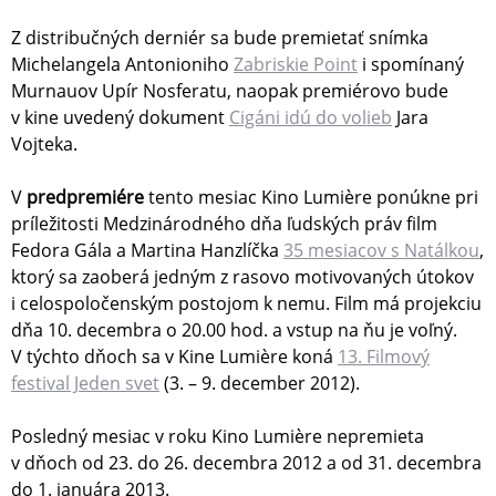
Z distribučných derniér sa bude premietať snímka
Michelangela Antonioniho
Zabriskie Point
i spomínaný
Murnauov Upír Nosferatu, naopak premiérovo bude
v kine uvedený dokument
Cigáni idú do volieb
Jara
Vojteka.
V
predpremiére
tento mesiac Kino Lumière ponúkne pri
príležitosti Medzinárodného dňa ľudských práv film
Fedora Gála a Martina Hanzlíčka
35 mesiacov s Natálkou
,
ktorý sa zaoberá jedným z rasovo motivovaných útokov
i celospoločenským postojom k nemu. Film má projekciu
dňa 10. decembra o 20.00 hod. a vstup na ňu je voľný.
V týchto dňoch sa v Kine Lumière koná
13. Filmový
festival Jeden svet
(3. – 9. december 2012).
Posledný mesiac v roku Kino Lumière nepremieta
v dňoch od 23. do 26. decembra 2012 a od 31. decembra
do 1. januára 2013.