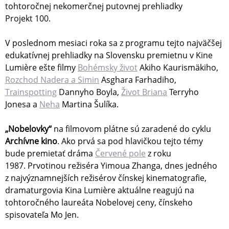
tohtoročnej nekomerčnej putovnej prehliadky
Projekt 100.
V poslednom mesiaci roka sa z programu tejto najväčšej
edukatívnej prehliadky na Slovensku premietnu v Kine
Lumière ešte filmy
Bohémsky život
Akiho Kaurismäkiho,
Rozchod Nadera a Simin
Asghara Farhadiho,
Trainspotting
Dannyho Boyla,
Život Briana
Terryho
Jonesa a
Neha
Martina Šulíka.
„Nobelovky“
na filmovom plátne sú zaradené do cyklu
Archívne kino
. Ako prvá sa pod hlavičkou tejto témy
bude premietať dráma
Červené pole
z roku
1987. Prvotinou režiséra Yimoua Zhanga, dnes jedného
z najvýznamnejších režisérov čínskej kinematografie,
dramaturgovia Kina Lumière aktuálne reagujú na
tohtoročného laureáta Nobelovej ceny, čínskeho
spisovateľa Mo Jen.