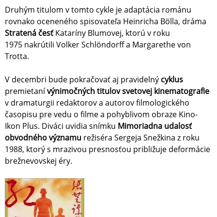
Druhým titulom v tomto cykle je adaptácia románu
rovnako oceneného spisovateľa Heinricha Bölla, dráma
Stratená česť
Kataríny Blumovej, ktorú v roku
1975 nakrútili Volker Schlöndorff a Margarethe von
Trotta.
V decembri bude pokračovať aj pravidelný
cyklus
premietaní
výnimočných titulov svetovej kinematografie
v dramaturgii redaktorov a autorov filmologického
časopisu pre vedu o filme a pohyblivom obraze Kino-
Ikon Plus. Diváci uvidia snímku
Mimoriadna udalosť
obvodného významu
režiséra Sergeja Snežkina z roku
1988, ktorý s mrazivou presnosťou približuje deformácie
brežnevovskej éry.