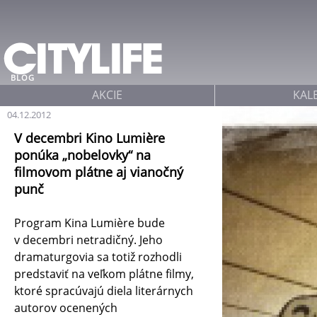
Jump to navigation
BLOG
AKCIE
KAL
04.12.2012
V decembri Kino Lumière
ponúka „nobelovky“ na
filmovom plátne aj vianočný
punč
Program Kina Lumière bude
v decembri netradičný. Jeho
dramaturgovia sa totiž rozhodli
predstaviť na veľkom plátne filmy,
ktoré spracúvajú diela literárnych
autorov ocenených