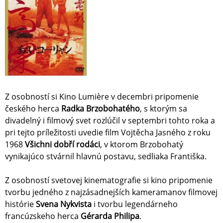
Z osobností si Kino Lumière v decembri pripomenie
českého herca
Radka Brzobohatého
, s ktorým sa
divadelný i filmový svet rozlúčil v septembri tohto roka a
pri tejto príležitosti uvedie film Vojtěcha Jasného z roku
1968
Všichni dobří rodáci
, v ktorom Brzobohatý
vynikajúco stvárnil hlavnú postavu, sedliaka Františka.
Z osobností svetovej kinematografie si kino pripomenie
tvorbu jedného z najzásadnejších kameramanov filmovej
histórie
Svena Nykvista
i tvorbu legendárneho
francúzskeho herca
Gérarda Philipa
.