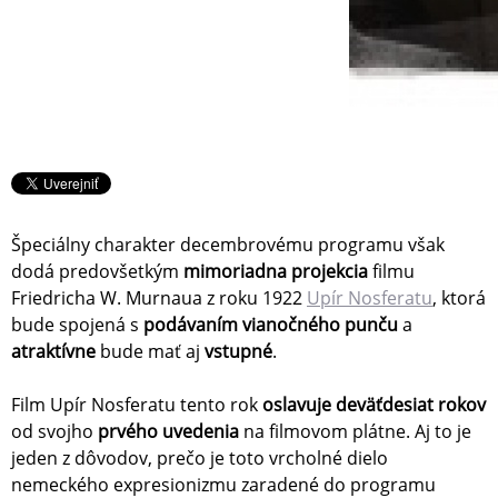
Špeciálny charakter decembrovému programu však
dodá predovšetkým
mimoriadna projekcia
filmu
Friedricha W. Murnaua z roku 1922
Upír Nosferatu
, ktorá
bude spojená s
podávaním vianočného punču
a
atraktívne
bude mať aj
vstupné
.
Film Upír Nosferatu tento rok
oslavuje deväťdesiat rokov
od svojho
prvého uvedenia
na filmovom plátne. Aj to je
jeden z dôvodov, prečo je toto vrcholné dielo
nemeckého expresionizmu zaradené do programu