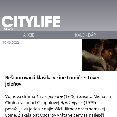
Jump to navigation
BLOG
AKCIE
KALENDÁR
10.09.2022
Reštaurovaná klasika v kine Lumiére: Lovec
jeleňov
Vojnová dráma
Lovec jeleňov
(1978) režiséra Michaela
Cimina sa popri Coppolovej
Apokalypse
(1979)
považuje za jeden z najlepších filmov o vietnamskej
vojne. Získala päť Oscarov vrátane ceny za najlepší