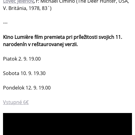
Lovec jeleňov
,
r: Michael Cimino (The Deer Hunter, USA,
V. Británia, 1978, 83´)
---
Kino Lumière film premieta pri príležitosti svojich 11.
narodenín v reštaurovanej verzii.
Piatok 2. 9. 19.00
Sobota 10. 9. 19.30
Pondelok 12. 9. 19.00
Vstupné 6€