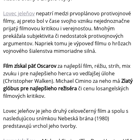
Lovec jeleňov
nepatrí medzi prvoplánovo protivojnové
filmy, aj preto bol v čase svojho vzniku nejednoznačne
prijatý filmovou kritikou i verejnosťou. Mnohým
prekážala subjektivita či nedostatok protivojnových
argumentov. Napriek tomu je výpoveď filmu o hrôzach
vojnového šialenstva mimoriadne silná.
Film získal päť Oscarov
za najlepší film, réžiu, strih, mix
zvuku i pre najlepšieho herca vo vedľajšej úlohe
(Christopher Walken). Michael Cimino za neho má
Zlatý
glóbus pre najlepšieho režiséra
či cenu losangelských
filmových kritikov.
Lovec jeleňov je jeho druhý celovečerný film a spolu s
nasledujúcou snímkou Nebeská brána (1980)
predstavujú vrchol jeho tvorby.