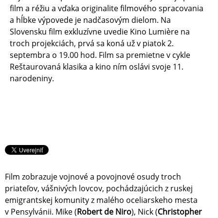
film a réžiu a vďaka originalite filmového spracovania
a hĺbke výpovede je nadčasovým dielom. Na
Slovensku film exkluzívne uvedie Kino Lumière na
troch projekciách, prvá sa koná už v piatok 2.
septembra o 19.00 hod. Film sa premietne v cykle
Reštaurovaná klasika a kino ním oslávi svoje 11.
narodeniny.
Film zobrazuje vojnové a povojnové osudy troch
priateľov, vášnivých lovcov, pochádzajúcich z ruskej
emigrantskej komunity z malého oceliarskeho mesta
v Pensylvánii. Mike (
Robert de Niro
), Nick (
Christopher