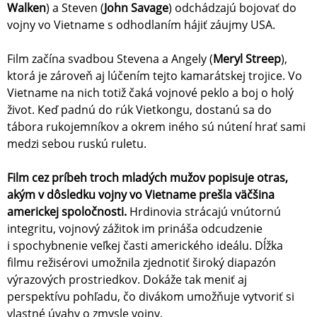
Walken
) a Steven (
John Savage
) odchádzajú bojovať do
vojny vo Vietname s odhodlaním hájiť záujmy USA.
Film začína svadbou Stevena a Angely (
Meryl Streep
),
ktorá je zároveň aj lúčením tejto kamarátskej trojice. Vo
Vietname na nich totiž čaká vojnové peklo a boj o holý
život. Keď padnú do rúk Vietkongu, dostanú sa do
tábora rukojemníkov a okrem iného sú nútení hrať sami
medzi sebou ruskú ruletu.
Film cez príbeh troch mladých mužov popisuje otras,
akým v dôsledku vojny vo Vietname prešla väčšina
americkej spoločnosti.
Hrdinovia strácajú vnútornú
integritu, vojnový zážitok im prináša odcudzenie
i spochybnenie veľkej časti amerického ideálu. Dĺžka
filmu režisérovi umožnila zjednotiť široký diapazón
výrazových prostriedkov. Dokáže tak meniť aj
perspektívu pohľadu, čo divákom umožňuje vytvoriť si
vlastné úvahy o zmysle vojny.