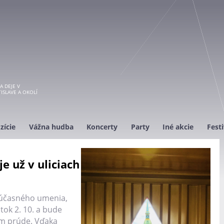
A DEJE V
ISLAVE A OKOLÍ
zície
Vážna hudba
Koncerty
Party
Iné akcie
Festi
je už v uliciach
u súčasného umenia,
atok 2. 10. a bude
nom prúde. Vďaka