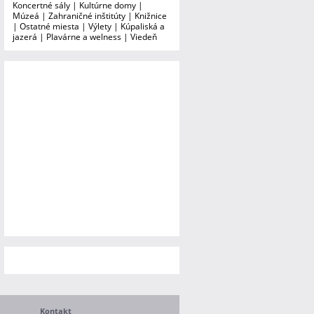
Koncertné sály
|
Kultúrne domy
|
Múzeá
|
Zahraničné inštitúty
|
Knižnice
|
Ostatné miesta
|
Výlety
|
Kúpaliská a
jazerá
|
Plavárne a welness
|
Viedeň
Kontakt