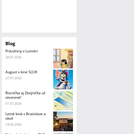
Blog
Prázdniny v Lumièri
28.07.2026
August v kine SĽUK
27.07.2026
Rosnička aj Zbojnička už
otvorené!
01.07.2026
Letné kiná v Bratislave a
okolí
24.06.2026