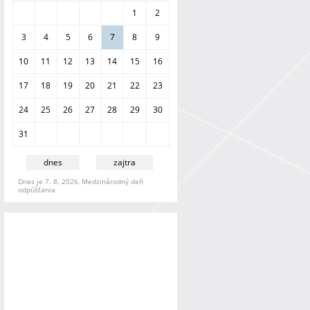
a
1
2
n
i
3
4
5
6
7
8
9
e
10
11
12
13
14
15
16
17
18
19
20
21
22
23
24
25
26
27
28
29
30
31
dnes
zajtra
Dnes je 7. 8. 2026, Medzinárodný deň
odpúšťania