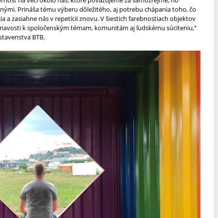
ými. Prináša tému výberu dôležitého, aj potrebu chápania toho, čo
ia a zasiahne nás v repetícii znovu. V šiestich farebnostiach objektov
nímavosti k spoločenským témam, komunitám aj ľudskému súciteniu,“
tavenstva BTB.