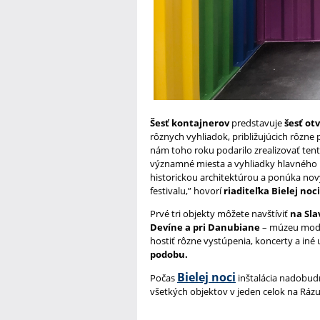
Šesť kontajnerov
predstavuje
šesť ot
rôznych vyhliadok, približujúcich rôzne 
nám toho roku podarilo zrealizovať tento
významné miesta a vyhliadky hlavného me
historickou architektúrou a ponúka nov
festivalu,” hovorí
riaditeľka Bielej no
Prvé tri objekty môžete navštíviť
na Sla
Devíne a pri Danubiane
– múzeu mode
hostiť rôzne vystúpenia, koncerty a iné
podobu.
Bielej noci
Počas
inštalácia nadobud
všetkých objektov v jeden celok na Rázu