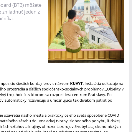
 Board (BTB) môžete
e zhliadnuť jeden z
čníka.
ompozíciu šiestich kontajnerov s názvom
KUVYT
. Inštalácia odkazuje na
ného prostredia a ďalších spoločensko-sociálnych problémov. „Objekty v
ný trojuholník, v ktorom sa rozprestiera centrum Bratislavy. Po
tov automaticky rozsvecujú a umožňujúcu tak divákom pátrať po
ie uzavretia nášho mesta a prakticky celého sveta spôsobené COVID
vnateľného zásahu do umeleckej tvorby, slobodného pohybu, ľudskej
 širších vzťahov a krajiny, ohrozenia zdrojov živobytia aj ekonomických
ornosť na veci okolo nás, ktoré považujeme za samozrejmé, no