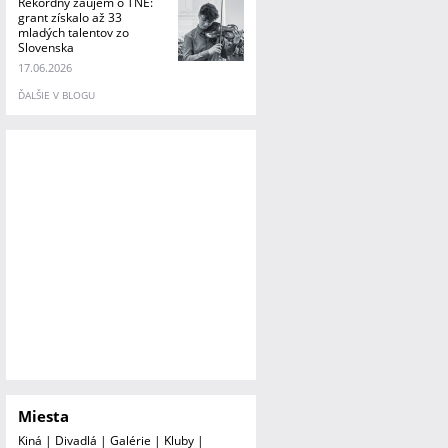
Rekordný záujem o TNE:
grant získalo až 33
mladých talentov zo
Slovenska
17.06.2026
ĎALŠIE V BLOGU
Miesta
Kiná
|
Divadlá
|
Galérie
|
Kluby
|