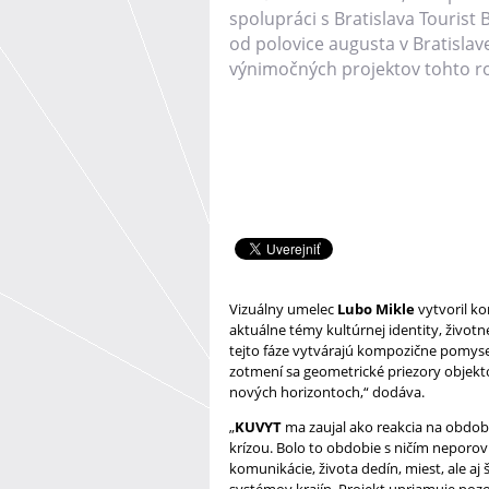
spolupráci s Bratislava Tourist
od polovice augusta v Bratislav
výnimočných projektov tohto ro
Vizuálny umelec
Lubo Mikle
vytvoril k
aktuálne témy kultúrnej identity, život
tejto fáze vytvárajú kompozične pomysel
zotmení sa geometrické priezory objek
nových horizontoch,“ dodáva.
„
KUVYT
ma zaujal ako reakcia na obdob
krízou. Bolo to obdobie s ničím neporo
komunikácie, života dedín, miest, ale aj
systémov krajín. Projekt upriamuje poz