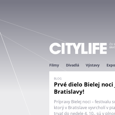
ČO S
BRAT
Filmy
Divadlá
Výstavy
Expo
BLOG
Prvé dielo Bielej noci 
Bratislavy!
Prípravy Bielej noci – festival
ktorý v Bratislave vyvrcholí v pi
trvať do nedele 4. 10., sú v pl