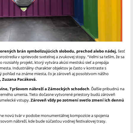
vorených brán symbolizujúcich slobodu, prechod alebo nádej,
šesť
prostredia v sprievode svetelnej a zvukovej stopy. “Veľmi sa teším, že sa
 rozsiahly projekt, ktorý vytvára akúsi mestskú sieť a prepája
sta. Industriálny charakter objektov je často v kontraste s
ý pohľad na známe miesta, čo je zároveň aj posolstvom nášho
ci, Zuzana Pacáková.
víne, Tyršovom nábreží a Zámockých schodoch
. Ďalšie pribudnú na
rného umenia. Tieto dočasne vytvorené priestory budú zároveň
 umelecké vstupy.
Zároveň vždy po zotmení svetlo zmení ich dennú
ne novú tvár v podobe monumentálnej kompozície a spojenia
sovom nábreží, kde bude súčasťou vodnej festivalovej trasy.