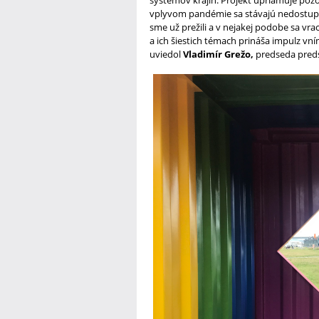
vplyvom pandémie sa stávajú nedostupn
sme už prežili a v nejakej podobe sa vrac
a ich šiestich témach prináša impulz v
uviedol
Vladimír Grežo,
predseda preds