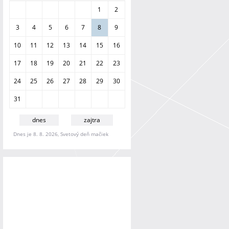
a
1
2
n
i
3
4
5
6
7
8
9
e
10
11
12
13
14
15
16
17
18
19
20
21
22
23
24
25
26
27
28
29
30
31
dnes
zajtra
Dnes je 8. 8. 2026, Svetový deň mačiek