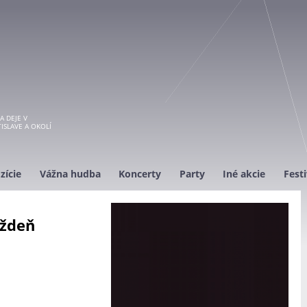
A DEJE V
ISLAVE A OKOLÍ
zície
Vážna hudba
Koncerty
Party
Iné akcie
Festi
ýždeň