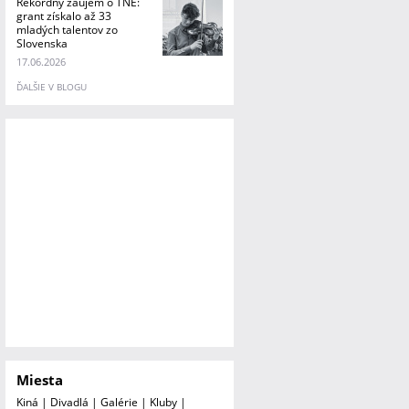
Rekordný záujem o TNE:
grant získalo až 33
mladých talentov zo
Slovenska
17.06.2026
ĎALŠIE V BLOGU
Miesta
Kiná
|
Divadlá
|
Galérie
|
Kluby
|