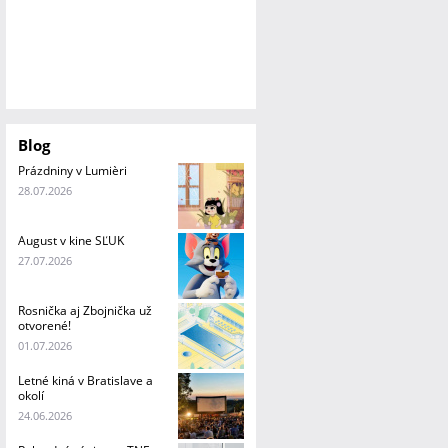
Blog
Prázdniny v Lumièri
28.07.2026
August v kine SĽUK
27.07.2026
Rosnička aj Zbojnička už
otvorené!
01.07.2026
Letné kiná v Bratislave a
okolí
24.06.2026