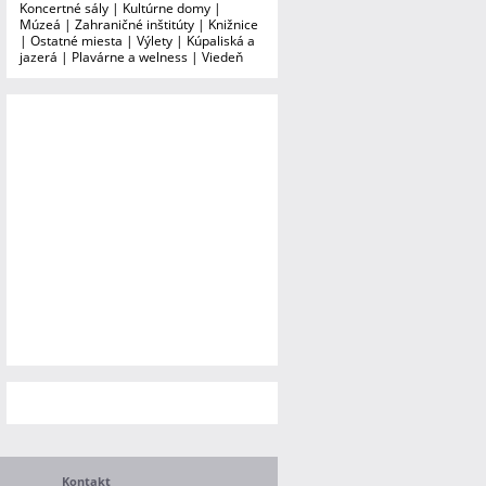
Koncertné sály
|
Kultúrne domy
|
Múzeá
|
Zahraničné inštitúty
|
Knižnice
|
Ostatné miesta
|
Výlety
|
Kúpaliská a
jazerá
|
Plavárne a welness
|
Viedeň
Kontakt