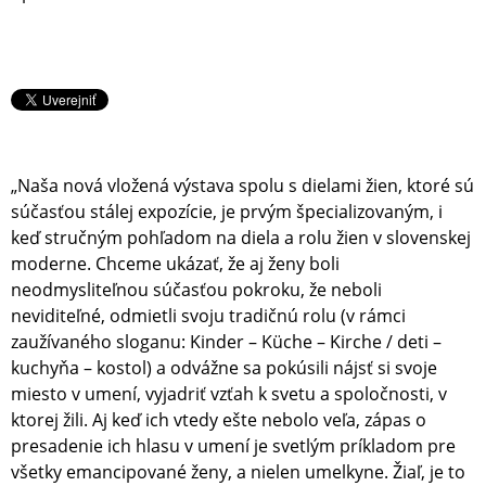
„Naša nová vložená výstava spolu s dielami žien, ktoré sú
súčasťou stálej expozície, je prvým špecializovaným, i
keď stručným pohľadom na diela a rolu žien v slovenskej
moderne. Chceme ukázať, že aj ženy boli
neodmysliteľnou súčasťou pokroku, že neboli
neviditeľné, odmietli svoju tradičnú rolu (v rámci
zaužívaného sloganu: Kinder – Küche – Kirche / deti –
kuchyňa – kostol) a odvážne sa pokúsili nájsť si svoje
miesto v umení, vyjadriť vzťah k svetu a spoločnosti, v
ktorej žili. Aj keď ich vtedy ešte nebolo veľa, zápas o
presadenie ich hlasu v umení je svetlým príkladom pre
všetky emancipované ženy, a nielen umelkyne. Žiaľ, je to