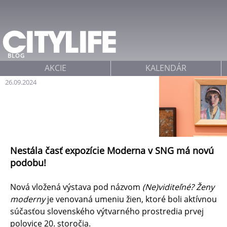
Jump to navigation
BLOG
AKCIE
KALENDÁR
26.09.2024
Nestála časť expozície Moderna v SNG má novú
podobu!
Nová vložená výstava pod názvom
(Ne)viditeľné? Ženy
moderny
je venovaná umeniu žien, ktoré boli aktívnou
súčasťou slovenského výtvarného prostredia prvej
polovice 20. storočia.