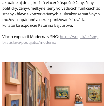
aktuálne aj dnes, keď sú viaceré úspešné ženy, ženy-
političky, ženy-umelkyne, ženy vo vedúcich funkciách zo
strany - hlavne konzervatívnych a ultrakonzervatívnych
mužov - napádané a neraz ponižované,“ uvádza
kurátorka expozície Katarína Bajcurová.
Viac o expozícii Moderna v SNG:
https://sng.sk/sk/sng-
bratislava/podujatia/moderna