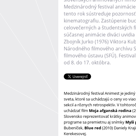
Medzinárodný festival animácie
tento rok sústreďuje pozornosť
kinematografiu. Zastúpenie bu
celovečerných a študentských 
súčasnej animácie diváci uvidia 
Zbojník Jurko (1976) Viktora Kub
Národného filmového archívu 
filmového ústavu (SFÚ). Festiva
od 8. do 17. októbra.
Medzinárodný festival Animest je jediný
sveta, ktoré sa uchádzajú o ceny vo via
sekcií a rôznych retrospektív. V tohtor
uchádzať film
Moja afganská rodina
(
Slovensko reprezentovať krátky animov
programe sa premietnu aj snímky
Myši 
Bubeníček,
Blue red
(2010) Daniely Kra
Kerekesovej.