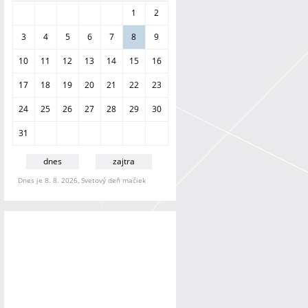
a
1
2
n
i
3
4
5
6
7
8
9
e
10
11
12
13
14
15
16
17
18
19
20
21
22
23
24
25
26
27
28
29
30
31
dnes
zajtra
Dnes je 8. 8. 2026, Svetový deň mačiek