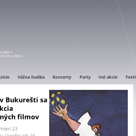
A DEJE V
ISLAVE A OKOLÍ
zície
Vážna hudba
Koncerty
Party
Iné akcie
Festi
v Bukurešti sa
kcia
ných filmov
ieri 23
. Uvedie ich 16.