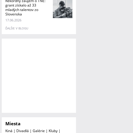
Rekordný záujem o TNE:
grant získalo až 33
mladých talentov zo
Slovenska
17.06.2026
ĎALŠIE V BLOGU
Miesta
Kiná
|
Divadlá
|
Galérie
|
Kluby
|