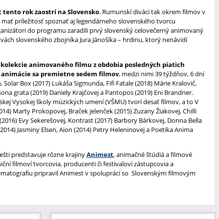
tento rok zaostrí na Slovensko
. Rumunskí diváci tak okrem filmov v
mať príležitosť spoznať aj legendárneho slovenského tvorcu
anizátori do programu zaradili prvý slovenský celovečerný animovaný
vách slovenského zbojníka Jura Jánošíka – hrdinu, ktorý nenávidí
 kolekcie animovaného filmu z obdobia posledných piatich
ej animácie sa premietne sedem filmov
, medzi nimi 39 týždňov, 6 dní
 Solar Box (2017) Lukáša Sigmunda, Fifi Fatale (2018) Márie Kralovič,
na grata (2019) Daniely Krajčovej a Pantopos (2019) Eni Brandner.
vskej Vysokej školy múzických umení (VŠMU) tvorí desať filmov, a to V
2014) Marty Prokopovej, Braček jelenček (2015) Zuzany Žiakovej, Chilli
(2016) Evy Sekerešovej, Kontrast (2017) Barbory Bárkovej, Donna Bella
2014) Jasminy Elsen, Aion (2014) Petry Heleninovej a Poetika Anima
ešti predstavuje rôzne krajiny
Animest
, animačné štúdiá a filmové
ní filmoví tvorcovia, producenti či festivaloví zástupcovia a
matografiu pripravil Animest v spolupráci so Slovenským filmovým