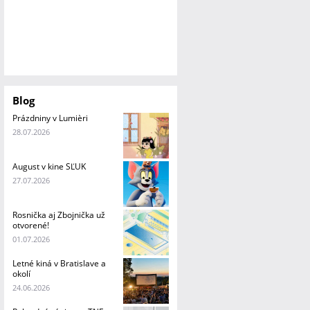
Blog
Prázdniny v Lumièri
28.07.2026
August v kine SĽUK
27.07.2026
Rosnička aj Zbojnička už
otvorené!
01.07.2026
Letné kiná v Bratislave a
okolí
24.06.2026