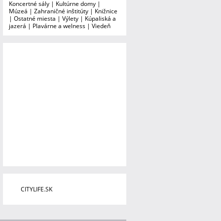
Koncertné sály
|
Kultúrne domy
|
Múzeá
|
Zahraničné inštitúty
|
Knižnice
|
Ostatné miesta
|
Výlety
|
Kúpaliská a
jazerá
|
Plavárne a welness
|
Viedeň
CITYLIFE.SK