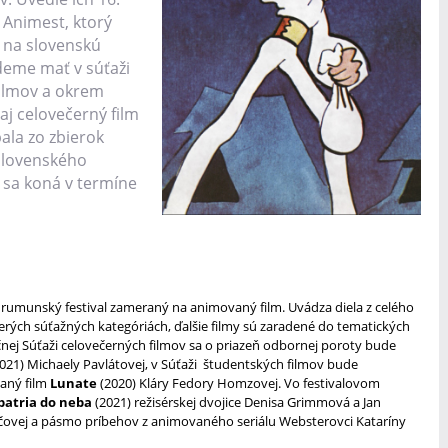
 Animest, ktorý
 na slovenskú
deme mať v súťaži
filmov a okrem
aj celovečerný film
ala zo zbierok
Slovenského
l sa koná v termíne
 rumunský festival zameraný na animovaný film. Uvádza diela z celého
cerých súťažných kategóriách, ďalšie filmy sú zaradené do tematických
očnej Súťaži celovečerných filmov sa o priazeň odbornej poroty bude
2021) Michaely Pavlátovej, v Súťaži študentských filmov bude
aný film
Lunate
(2020) Kláry Fedory Homzovej. Vo festivalovom
patria do neba
(2021) režisérskej dvojice Denisa Grimmová a Jan
jčovej a pásmo príbehov z animovaného seriálu Websterovci Kataríny