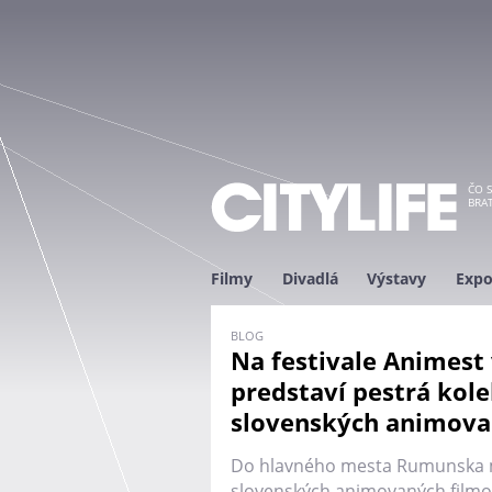
ČO S
BRAT
Filmy
Divadlá
Výstavy
Expo
BLOG
Na festivale Animest 
predstaví pestrá kole
slovenských animova
Do hlavného mesta Rumunska m
slovenských animovaných filmov