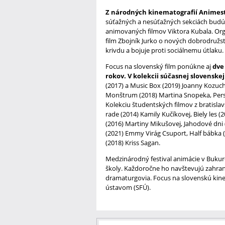
Z národných kinematografií Animest 
súťažných a nesúťažných sekciách budú 
animovaných filmov Viktora Kubala. Org
film Zbojník Jurko o nových dobrodružst
krivdu a bojuje proti sociálnemu útlaku.
Focus na slovenský film ponúkne aj
dve
rokov. V kolekcii súčasnej slovensk
(2017) a Music Box (2019) Joanny Kozuch,
Monštrum (2018) Martina Snopeka, Perso
Kolekciu študentských filmov z bratisla
rade (2014) Kamily Kučíkovej, Biely les (
(2016) Martiny Mikušovej, Jahodové dni 
(2021) Emmy Virág Csuport, Half bábka (
(2018) Kriss Sagan.
Medzinárodný festival animácie v Bukur
školy. Každoročne ho navštevujú zahranič
dramaturgovia. Focus na slovenskú kine
ústavom (SFÚ).