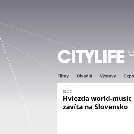
ČO S
BRAT
Filmy
Divadlá
Výstavy
Expo
BLOG
Hviezda world-music 
zavíta na Slovensko