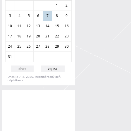
a
1
2
n
i
3
4
5
6
7
8
9
e
10
11
12
13
14
15
16
17
18
19
20
21
22
23
24
25
26
27
28
29
30
31
dnes
zajtra
Dnes je 7. 8. 2026, Medzinárodný deň
odpúšťania