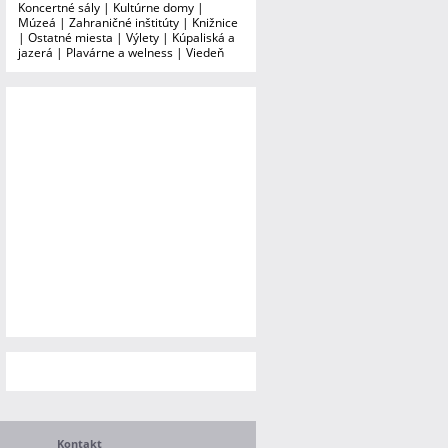
Koncertné sály
|
Kultúrne domy
|
Múzeá
|
Zahraničné inštitúty
|
Knižnice
|
Ostatné miesta
|
Výlety
|
Kúpaliská a
jazerá
|
Plavárne a welness
|
Viedeň
Kontakt