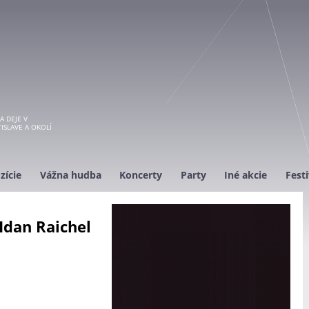
A DEJE V
ISLAVE A OKOLÍ
zície
Vážna hudba
Koncerty
Party
Iné akcie
Festi
Idan Raichel