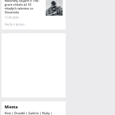
Rekordný záujem o TNE:
grant získalo až 33
mladých talentov zo
Slovenska
17.06.2026
ĎALŠIE V BLOGU
Miesta
Kiná
|
Divadlá
|
Galérie
|
Kluby
|