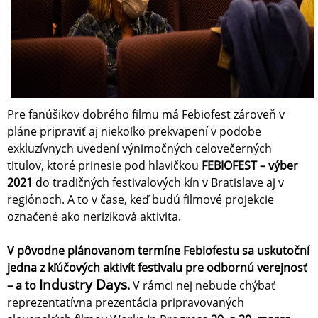
Pre fanúšikov dobrého filmu má Febiofest zároveň v
pláne pripraviť aj niekoľko prekvapení v podobe
exkluzívnych uvedení výnimočných celovečerných
titulov, ktoré prinesie pod hlavičkou
FEBIOFEST – výber
2021
do tradičných festivalových kín v Bratislave aj v
regiónoch. A to v čase, keď budú filmové projekcie
označené ako neriziková aktivita.
V pôvodne plánovanom termíne Febiofestu sa uskutoční
jedna z kľúčových aktivít festivalu pre odbornú verejnosť
Industry Days
– a to
.
V rámci nej nebude chýbať
reprezentatívna prezentácia pripravovaných