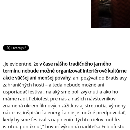
„Je evidentné, že
v čase nášho tradičného jarného
termínu nebude možné organizovať interiérové kultúrne
akcie väčšej ani menšej povahy
, ani pozývať do Bratislavy
zahraničných hostí – a teda nebude možné ani
usporiadať festival, na aký sme boli zvyknutí a ako ho
máme radi. Febiofest pre nás a našich návštevníkov
znamená okrem filmových zážitkov aj stretnutia, výmeny
názorov, inšpirácií a energií a nie je možné predpovedať,
kedy by sme festival s naplnením týchto cieľov mohli s
istotou ponúknuť,“ hovorí výkonná riaditeľka Febiofestu