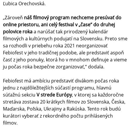
Ľubica Orechovská.
„Zároveň
náš filmový program nechceme presúvať do
online priestoru, ani celý festival v „čase“ do druhej
polovice roka
a narúšať tak prirodzený kalendár
filmových a kultúrnych podujatí na Slovensku. Preto sme
sa rozhodli v priebehu roka 2021 neorganizovať
Febiofest v jeho tradičnej podobe, ale predstaviť aspoň
časť z jeho ponuky, ktorá ho v mnohom definuje a vieme
ju počas roka bezpečne zorganizovať,“ dodala.
Febiofest má ambíciu predstaviť divákom počas roka
jednu z najdôležitejších súčastí programu, hlavnú
súťažnú sekciu
V strede Európy
, v ktorej sa každoročne
stretáva zostava 20 krátkych filmov zo Slovenska, Česka,
Maďarska, Poľska, Ukrajiny a Rakúska. Tento rok budú
kurátori vyberať z rekordného počtu prihlásených
filmov.