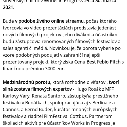
slovenských filmov Works In Progress
29. a 30. marca
2021.
Bude
v podobe živého online streamu,
počas ktorého
tvorcovia vo video prezentáciách predstavia jedenásť
nových filmových projektov. Jeho divákmi a účastníkmi
budú zástupcovia renomovaných filmových festivalov a
sales agenti či médiá. Novinkou je, že porota vyberie po
vzore podobných podujatí v zahraničí najlepší
prezentovaný projekt, ktorý získa
Cenu Best Febio Pitch
s
finančnou prémiou 3000 eur.
Medzinárodnú porotu
, ktorá rozhodne o víťazovi,
tvorí
silná zostava filmových expertov
- Hugo Rosák z MFF
Karlovy Vary, Renata Santoro, zástupkyňa prestížneho
festivalu v Benátkach, spolupracujúca aj s Berlinale a
Cannes, a Bernd Buder, kurátor mnohých európskych
festivalov a riaditeľ FilmFestival Cottbus. Partnerom
školiacich aktivít pre účastníkov Works in Progress je