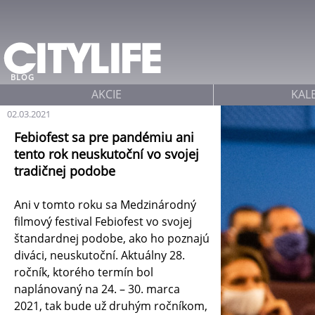
Jump to navigation
BLOG
AKCIE
KAL
02.03.2021
Febiofest sa pre pandémiu ani
tento rok neuskutoční vo svojej
tradičnej podobe
Ani v tomto roku sa Medzinárodný
filmový festival Febiofest vo svojej
štandardnej podobe, ako ho poznajú
diváci, neuskutoční. Aktuálny 28.
ročník, ktorého termín bol
naplánovaný na 24. – 30. marca
2021, tak bude už druhým ročníkom,