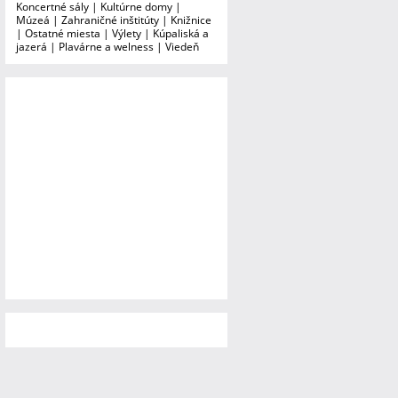
Koncertné sály
|
Kultúrne domy
|
Múzeá
|
Zahraničné inštitúty
|
Knižnice
|
Ostatné miesta
|
Výlety
|
Kúpaliská a
jazerá
|
Plavárne a welness
|
Viedeň