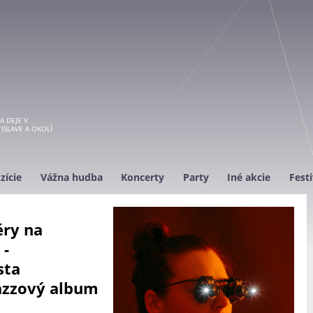
A DEJE V
ISLAVE A OKOLÍ
zície
Vážna hudba
Koncerty
Party
Iné akcie
Festi
éry na
 -
sta
jazzový album