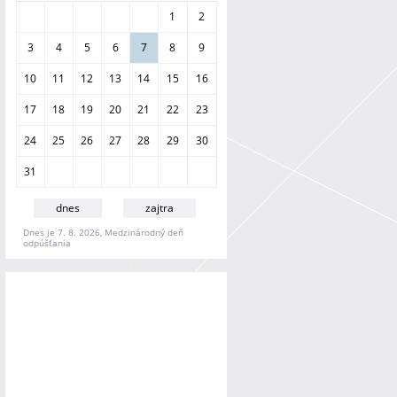
a
1
2
n
i
3
4
5
6
7
8
9
e
10
11
12
13
14
15
16
17
18
19
20
21
22
23
24
25
26
27
28
29
30
31
dnes
zajtra
Dnes je 7. 8. 2026, Medzinárodný deň
odpúšťania