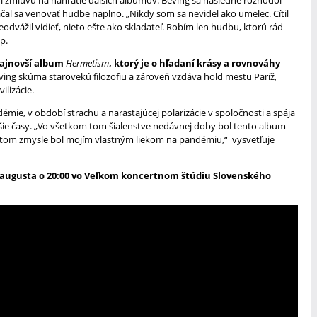
 zmluvu na nahratie ďalších albumov. Beving sa následne rozhodol
ačal sa venovať hudbe naplno. „Nikdy som sa nevidel ako umelec. Cítil
eodvážil vidieť, nieto ešte ako skladateľ. Robím len hudbu, ktorú rád
p.
najnovší album
Hermetism
, ktorý je o hľadaní krásy a rovnováhy
ving skúma starovekú filozofiu a zároveň vzdáva hold mestu Paríž,
ilizácie.
ie, v období strachu a narastajúcej polarizácie v spoločnosti a spája
pšie časy. „Vo všetkom tom šialenstve nedávnej doby bol tento album
istom zmysle bol mojím vlastným liekom na pandémiu,“ vysvetľuje
. augusta o 20:00 vo Veľkom koncertnom štúdiu Slovenského