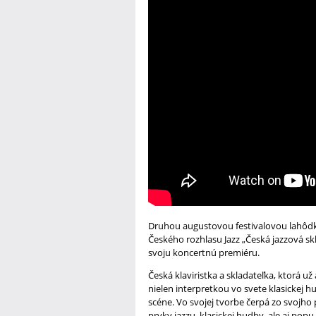
Druhou augustovou festivalovou lahôdko
Českého rozhlasu Jazz „Česká jazzová sk
svoju koncertnú premiéru.
Česká klaviristka a skladateľka, ktorá u
nielen interpretkou vo svete klasickej h
scéne. Vo svojej tvorbe čerpá zo svojh
prvky jazzu, klasickej hudby, ale aj pop