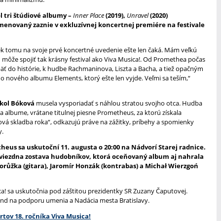
 tri štúdiové albumy –
Inner Place
(2019),
Unravel
(2020)
 menovaný zaznie v exkluzívnej koncertnej premiére na festivale
iek tomu na svoje prvé koncertné uvedenie ešte len čaká. Mám veľkú
ou môže spojiť tak krásny festival ako Viva Musica!. Od Promethea počas
ť do histórie, k hudbe Rachmaninova, Liszta a Bacha, a tiež opačným
nového albumu Elements, ktorý ešte len vyjde. Veľmi sa teším,“
kol Bóková
musela vysporiadať s náhlou stratou svojho otca. Hudba
na albume, vrátane titulnej piesne Prometheus, za ktorú získala
zová skladba roka“, odkazujú práve na zážitky, príbehy a spomienky
y.
us sa uskutoční 11. augusta o 20:00 na Nádvorí Starej radnice.
 hviezdna zostava hudobníkov, ktorá oceňovaný album aj nahrala
orůžka (gitara), Jaromír Honzák (kontrabas) a Michał Wierzgoń
ica! sa uskutočnia pod záštitou prezidentky SR Zuzany Čaputovej.
 Fond na podporu umenia a Nadácia mesta Bratislavy.
tov 18. ročníka Viva Musica!