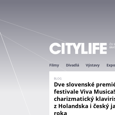
ČO S
BRAT
Filmy
Divadlá
Výstavy
Expo
BLOG
Dve slovenské premi
festivale Viva Musica!
charizmatický klaviri
z Holandska i český 
roka