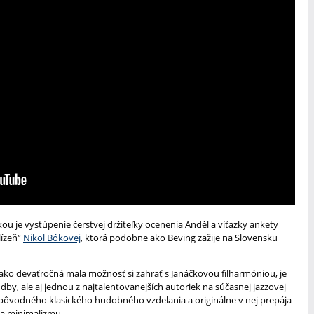
u je vystúpenie čerstvej držiteľky ocenenia Anděl a víťazky ankety
lízeň“
Nikol Bókovej
, ktorá podobne ako Beving zažije na Slovensku
ž ako deväťročná mala možnosť si zahrať s Janáčkovou filharmóniou, je
udby, ale aj jednou z najtalentovanejších autoriek na súčasnej jazzovej
o pôvodného klasického hudobného vzdelania a originálne v nej prepája
u a minimalizmu.