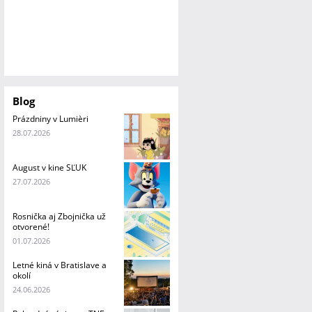
Blog
Prázdniny v Lumièri
28.07.2026
August v kine SĽUK
27.07.2026
Rosnička aj Zbojnička už
otvorené!
01.07.2026
Letné kiná v Bratislave a
okolí
24.06.2026