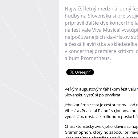
Najväčší letný medzinárodný fest
hudby na Slovensku si pre svoj
pripravil ďalšie dve koncertné 
na festivale Viva Musica! vystúp
najpočúvanejších klaviristov sú
a česká klaviristka a skladateľk
v koncertnej premiére kritikmi
album Prometheus.
Veľkým augustovým ťahákom festivalu
Slovensku vystúpi po prvýkrát.
Jeho kariérna cesta je cestou snov – od 
Vibes“ a „Peaceful Piano“ sa Joepova h
vydal sám, dostala k miliónom posluchá
Charakteristický zvuk jeho klavíra sa 
Grammophon, ktorý ho započul pri návš