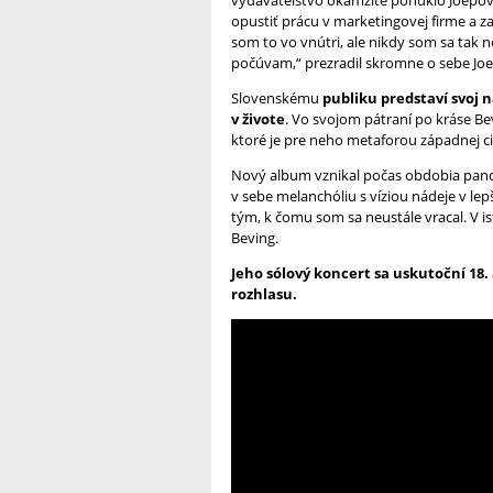
vydavateľstvo okamžite ponúklo Joepovi
opustiť prácu v marketingovej firme a z
som to vo vnútri, ale nikdy som sa tak n
počúvam,“ prezradil skromne o sebe Joe
Slovenskému
publiku predstaví svoj 
v živote
. Vo svojom pátraní po kráse Be
ktoré je pre neho metaforou západnej civ
Nový album vznikal počas obdobia pandém
v sebe melanchóliu s víziou nádeje v le
tým, k čomu som sa neustále vracal. V 
Beving.
Jeho sólový koncert sa uskutoční 18
rozhlasu.