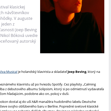
ival klasickej
ich návštevníkov
lahôdky. V auguste
i jeden z
časnosti Joep Beving
a Nikol Bóková uvedie
 oceňovaný autorský
Viva Musica!
je holandský klavirista a skladateľ
Joep Beving
, ktorý na
neznámeho klaviristu až po hviezdu Spotify. Cez playlisty „Calming
udba z debutového albumu Solipsism, ktorý si po odmietnutí vydavateľa
čom hľadajúcim, podobne ako on, pokoj v duši.
napokon dostal aj do uší A&R manažéra hudobného labelu Deutsche
teve svojho obľúbeného baru v Berlíne. Popredné svetové klasické