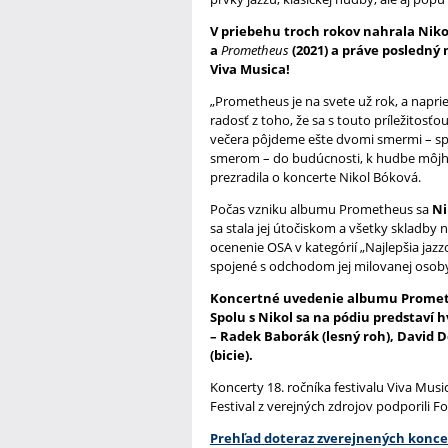
V priebehu troch rokov nahrala Nikol
a
Prometheus
(2021) a práve posledný
Viva Musica!
„Prometheus je na svete už rok, a napr
radosť z toho, že sa s touto príležitosť
večera pôjdeme ešte dvomi smermi – spä
smerom – do budúcnosti, k hudbe môjho 
prezradila o koncerte Nikol Bóková.
Počas vzniku albumu Prometheus sa
Ni
sa stala jej útočiskom a všetky skladby 
ocenenie OSA v kategórií „Najlepšia jaz
spojené s odchodom jej milovanej osob
Koncertné uvedenie albumu Promethe
Spolu s Nikol sa na pódiu predstaví
– Radek Baborák (lesný roh), David D
(bicie).
Koncerty 18. ročníka festivalu Viva Mus
Festival z verejných zdrojov podporili
Prehľad doteraz zverejnených koncer