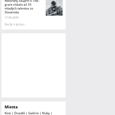
Rekordný záujem o TNE:
grant získalo až 33
mladých talentov zo
Slovenska
17.06.2026
ĎALŠIE V BLOGU
Miesta
Kiná
|
Divadlá
|
Galérie
|
Kluby
|