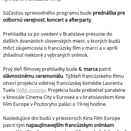
Súčasťou sprievodného programu bude
prednáška pre
odbornú verejnosť, koncert a afterparty
.
Prehliadka sa po uvedení v Bratislave presunie do
ďalších dvanástich slovenských miest, v ktorých budú
môcť záujemcovia o francúzsky film v marci a v apríli
zhliadnuť niektoré z vybraných snímok.
Prvý deň filmovej prehliadky bude
6. marca
patriť
slávnostnému ceremoniálu
. Týždeň francúzskeho filmu
otvorí projekcia vzletnej francúzskej komédie Laurenta
Tuela
Veľké preteky
. Projekcia bude prebiehať paralelne
v kinosále Cinema City v Eurovea a v bratislavskom Kine
Film Europe v Pisztoryho paláci o 19-tej hodine.
Nasledujúce dni budú v priestoroch Kina Film Europe
patriť tým
najzaujímavejším francúzskym snímkam