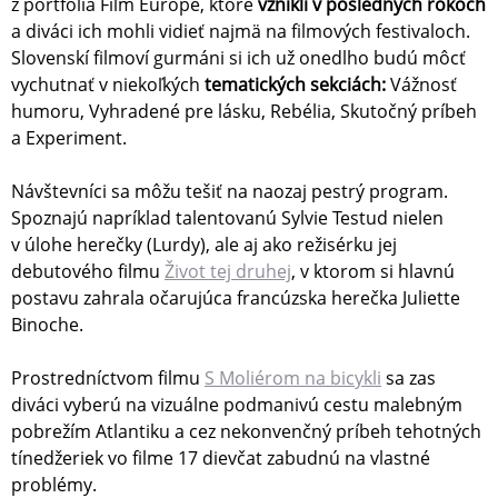
z portfólia Film Europe, ktoré
vznikli v posledných rokoch
a diváci ich mohli vidieť najmä na filmových festivaloch.
Slovenskí filmoví gurmáni si ich už onedlho budú môcť
vychutnať v niekoľkých
tematických sekciách:
Vážnosť
humoru, Vyhradené pre lásku, Rebélia, Skutočný príbeh
a Experiment.
Návštevníci sa môžu tešiť na naozaj pestrý program.
Spoznajú napríklad talentovanú Sylvie Testud nielen
v úlohe herečky (Lurdy), ale aj ako režisérku jej
debutového filmu
Život tej druhej
, v ktorom si hlavnú
postavu zahrala očarujúca francúzska herečka Juliette
Binoche.
Prostredníctvom filmu
S Moliérom na bicykli
sa zas
diváci vyberú na vizuálne podmanivú cestu malebným
pobrežím Atlantiku a cez nekonvenčný príbeh tehotných
tínedžeriek vo filme 17 dievčat zabudnú na vlastné
problémy.