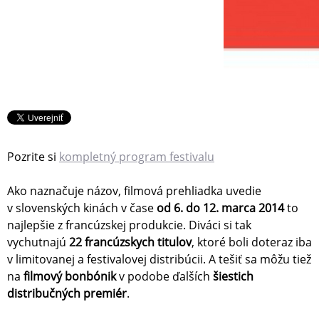
Pozrite si
kompletný program festivalu
Ako naznačuje názov, filmová prehliadka uvedie
v slovenských kinách v čase
od 6. do 12. marca 2014
to
najlepšie z francúzskej produkcie. Diváci si tak
vychutnajú
22 francúzskych titulov
, ktoré boli doteraz iba
v limitovanej a festivalovej distribúcii. A tešiť sa môžu tiež
na
filmový bonbónik
v podobe ďalších
šiestich
distribučných premiér
.