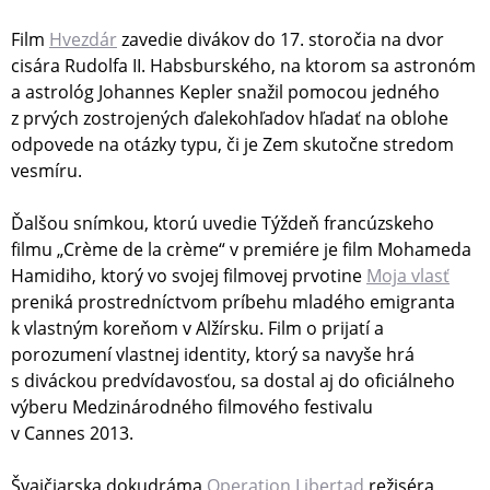
Film
Hvezdár
zavedie divákov do 17. storočia na dvor
cisára Rudolfa II. Habsburského, na ktorom sa astronóm
a astrológ Johannes Kepler snažil pomocou jedného
z prvých zostrojených ďalekohľadov hľadať na oblohe
odpovede na otázky typu, či je Zem skutočne stredom
vesmíru.
Ďalšou snímkou, ktorú uvedie Týždeň francúzskeho
filmu „Crème de la crème“ v premiére je film Mohameda
Hamidiho, ktorý vo svojej filmovej prvotine
Moja vlasť
preniká prostredníctvom príbehu mladého emigranta
k vlastným koreňom v Alžírsku. Film o prijatí a
porozumení vlastnej identity, ktorý sa navyše hrá
s diváckou predvídavosťou, sa dostal aj do oficiálneho
výberu Medzinárodného filmového festivalu
v Cannes 2013.
Švajčiarska dokudráma
Operation Libertad
režiséra