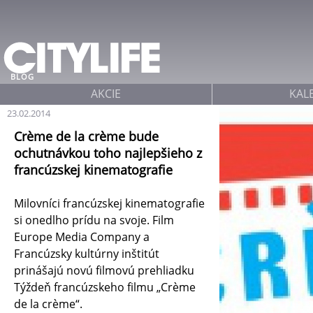
Jump to navigation
BLOG
AKCIE
KAL
23.02.2014
Crème de la crème bude
ochutnávkou toho najlepšieho z
francúzskej kinematografie
Milovníci francúzskej kinematografie
si onedlho prídu na svoje. Film
Europe Media Company a
Francúzsky kultúrny inštitút
prinášajú novú filmovú prehliadku
Týždeň francúzskeho filmu „Crème
de la crème“.