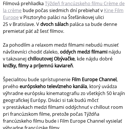
Filmová prehliadka
Týždeň francúzskeho filmu Crème de
la crème
bude počas siedmich dní prebiehať v
Kine Film
Europe
v Pisztoryho paláci na Štefánikovej ulici
25 v Bratislave. V
dvoch sálach
paláca sa bude denne
premietať päť až šesť filmov.
Za pohodlím a relaxom medzi filmami nebudú musieť
návštevníci chodiť ďaleko,
oddych medzi filmami
nájdu
v takzvanej
chilloutovej Obývačke
, kde nájdu dobré
knižky, filmy a príjemnú kaviareň
.
Špecialitou bude sprístupnenie
Film Europe Channel
,
prvého
európskeho televízneho kanála
, ktorý uvádza
výhradne európsku kinematografiu zo všetkých 50 krajín
geografickej Európy. Diváci si tak budú môcť
v prestávkach medzi filmami oddýchnuť v chillout room
pri francúzskom filme, pretože počas Týždňa
francúzskeho filmu bude i Film Europe Channel vysielať
výhradne francúzske filmy.