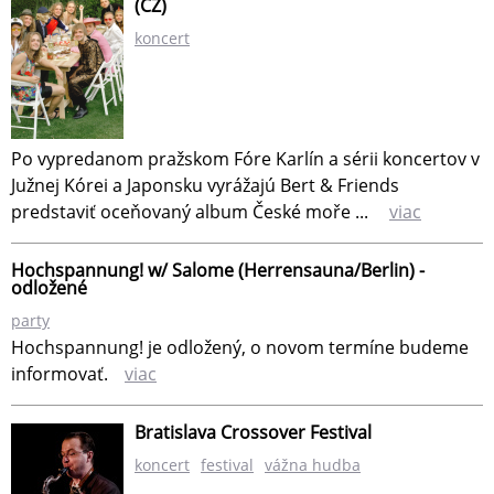
(CZ)
koncert
Po vypredanom pražskom Fóre Karlín a sérii koncertov v
Južnej Kórei a Japonsku vyrážajú Bert & Friends
predstaviť oceňovaný album České moře ...
viac
Hochspannung! w/ Salome (Herrensauna/Berlin) -
odložené
party
Hochspannung! je odložený, o novom termíne budeme
informovať.
viac
Bratislava Crossover Festival
koncert
festival
vážna hudba