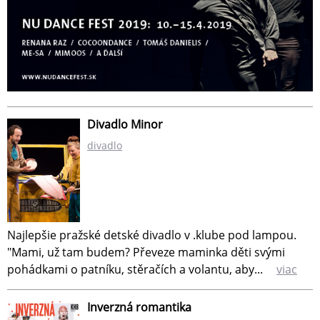
Divadlo Minor
divadlo
Najlepšie pražské detské divadlo v .klube pod lampou.
"Mami, už tam budem? Převeze maminka děti svými
pohádkami o patníku, stěračích a volantu, aby...
viac
Inverzná romantika