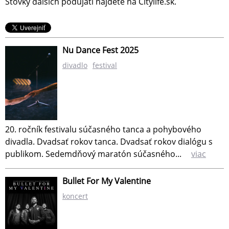
Stovky ďalších podujatí nájdete na Citylife.sk.
Nu Dance Fest 2025
divadlo
festival
20. ročník festivalu súčasného tanca a pohybového
divadla. Dvadsať rokov tanca. Dvadsať rokov dialógu s
publikom. Sedemdňový maratón súčasného...
viac
Bullet For My Valentine
koncert