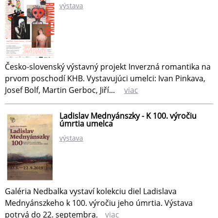
výstava
Česko-slovenský výstavný projekt Inverzná romantika na
prvom poschodí KHB. Vystavujúci umelci: Ivan Pinkava,
Josef Bolf, Martin Gerboc, Jiří...
viac
Ladislav Mednyánszky - K 100. výročiu
úmrtia umelca
výstava
Galéria Nedbalka vystaví kolekciu diel Ladislava
Mednyánszkeho k 100. výročiu jeho úmrtia. Výstava
potrvá do 22. septembra.
viac