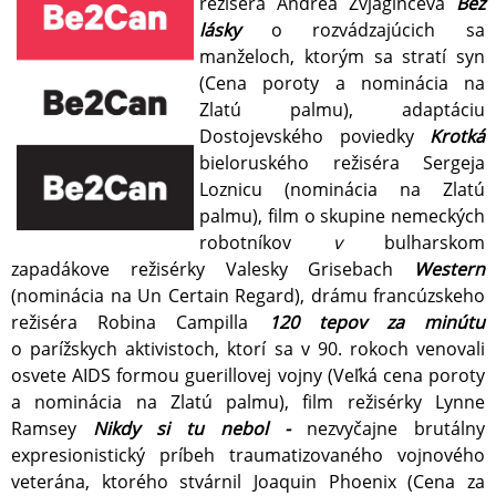
režiséra Andrea Zvjaginceva
Bez
lásky
o rozvádzajúcich sa
manželoch, ktorým sa stratí syn
(Cena poroty a nominácia na
Zlatú palmu), adaptáciu
Dostojevského poviedky
Krotká
bieloruského režiséra Sergeja
Loznicu (nominácia na Zlatú
palmu), film o skupine nemeckých
robotníkov
v
bulharskom
zapadákove režisérky Valesky Grisebach
Western
(nominácia na Un Certain Regard), drámu francúzskeho
režiséra Robina Campilla
120 tepov za minútu
o parížskych aktivistoch, ktorí sa v 90. rokoch venovali
osvete AIDS formou guerillovej vojny (Veľká cena poroty
a nominácia na Zlatú palmu), film režisérky Lynne
Ramsey
Nikdy si tu nebol -
nezvyčajne brutálny
expresionistický príbeh traumatizovaného vojnového
veterána, ktorého stvárnil Joaquin Phoenix (Cena za