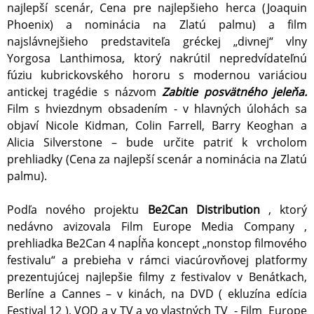
najlepší scenár, Cena pre najlepšieho herca (Joaquin
Phoenix) a nominácia na Zlatú palmu) a film
najslávnejšieho predstaviteľa gréckej „divnej“ vlny
Yorgosa Lanthimosa, ktorý nakrútil nepredvídateľnú
fúziu kubrickovského hororu s modernou variáciou
antickej tragédie s názvom
Zabitie posvätného
jeleňa.
Film s hviezdnym obsadením - v hlavných úlohách sa
objaví Nicole Kidman, Colin Farrell, Barry Keoghan a
Alicia Silverstone – bude určite patriť k vrcholom
prehliadky (Cena za najlepší scenár a nominácia na Zlatú
palmu).
Podľa nového projektu
Be2Can Distribution
, ktorý
nedávno avizovala Film Europe Media Company ,
prehliadka Be2Can 4 napĺňa koncept „nonstop filmového
festivalu“ a prebieha v rámci viacúrovňovej platformy
prezentujúcej najlepšie filmy z festivalov v Benátkach,
Berlíne a Cannes – v kinách, na DVD ( ekluzína edícia
Festival 12 ), VOD a v TV a vo vlastných TV - Film Europe