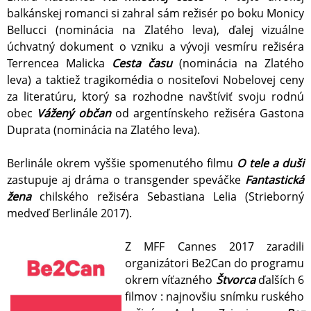
balkánskej romanci si zahral sám režisér po boku Monicy
Bellucci (nominácia na Zlatého leva), ďalej vizuálne
úchvatný dokument o vzniku a vývoji vesmíru režiséra
Terrencea Malicka
Cesta času
(nominácia na Zlatého
leva) a taktiež tragikomédia o nositeľovi Nobelovej ceny
za literatúru, ktorý sa rozhodne navštíviť svoju rodnú
obec
Vážený občan
od argentínskeho režiséra Gastona
Duprata (nominácia na Zlatého leva).
Berlinále okrem vyššie spomenutého filmu
O tele a duši
zastupuje aj dráma o transgender speváčke
Fantastická
žena
chilského režiséra Sebastiana Lelia (Strieborný
medveď Berlinále 2017).
Z MFF Cannes 2017 zaradili
organizátori Be2Can do programu
okrem víťazného
Štvorca
ďalších 6
filmov : najnovšiu snímku ruského