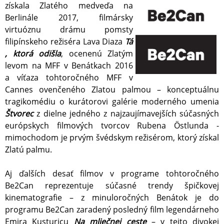
získala Zlatého medveďa na
Berlinále 2017, filmársky
virtuóznu drámu pomsty
filipínskeho režiséra Lava Diaza
Tá
, ktorá odišla
, ocenenú Zlatým
levom na MFF v Benátkach 2016
a víťaza tohtoročného MFF v
Cannes ovenčeného Zlatou palmou – konceptuálnu
tragikomédiu o kurátorovi galérie moderného umenia
Štvorec
z dielne jedného z najzaujímavejších súčasných
európskych filmových tvorcov Rubena Östlunda -
mimochodom je prvým švédskym režisérom, ktorý získal
Zlatú palmu.
Aj ďalších desať filmov v programe tohtoročného
Be2Can reprezentuje súčasné trendy špičkovej
kinematografie – z minuloročných Benátok je do
programu Be2Can zaradený posledný film legendárneho
Emira Kusturicu
Na mliečnej ceste
– v tejto divokej