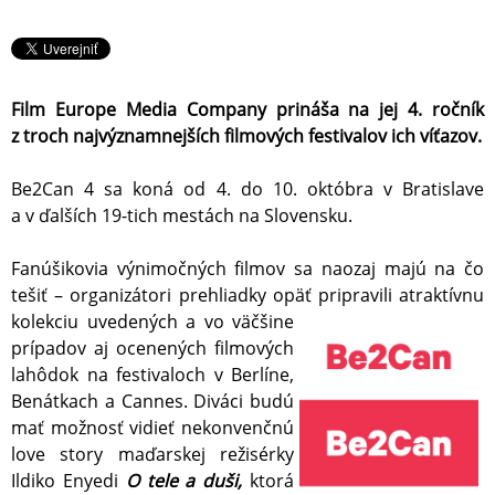
Film Europe Media Company prináša na jej 4. ročník
z troch najvýznamnejších filmových festivalov ich víťazov.
Be2Can 4 sa koná od 4. do 10. októbra v Bratislave
a v ďalších 19-tich mestách na Slovensku.
Fanúšikovia výnimočných filmov sa naozaj majú na čo
tešiť – organizátori prehliadky opäť pripravili
atraktívnu
kolekciu uvedených a vo väčšine
prípadov aj ocenených filmových
lahôdok na festivaloch v Berlíne,
Benátkach a Cannes. Diváci budú
mať možnosť vidieť nekonvenčnú
love story maďarskej režisérky
Ildiko Enyedi
O tele a duši,
ktorá