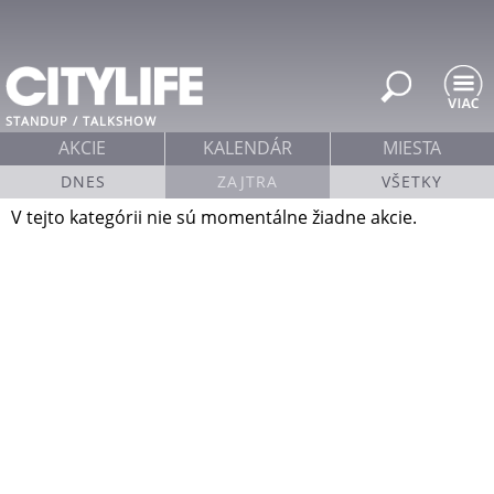
Jump to navigation
STANDUP / TALKSHOW
AKCIE
KALENDÁR
MIESTA
DNES
ZAJTRA
VŠETKY
V tejto kategórii nie sú momentálne žiadne akcie.