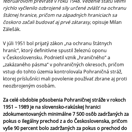
februárovom prevrate v roku 1948. Vedenie štátu veľmi
rýchlo vyčlenilo ozbrojené sily určené zvlášť na ochranu
štátnej hranice, pričom na západných hraniciach sa
čoskoro začali budovať aj prvé zátarasy,
opisuje Milan
Zálešák.
V júli 1951 bol prijatý zákon „na ochranu štátnych
hraníc“, ktorý definitívne spustil železnú oponu
v Československu. Podnietil vznik „hraničného“ a
„zakázaného pásma“ v pohraničných okresoch, pričom
vstup do tohto územia kontrolovala Pohraničná stráž,
ktorej príslušníci mali povolenie používať zbrane aj proti
neozbrojeným osobám.
Za celé obdobie pôsobenia Pohraničnej stráže v rokoch
1951 – 1989 je na slovensko-rakúskej hranici
zdokumentovaných minimálne 7 500 osôb zadržaných za
pokus o ilegálny prechod z a do Československa, pričom
vyše 90 percent bolo zadržaných za pokus o prechod do