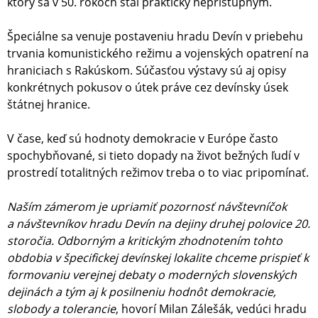
ktorý sa v 50. rokoch stal prakticky neprístupným.
Špeciálne sa venuje postaveniu hradu Devín v priebehu
trvania komunistického režimu a vojenských opatrení na
hraniciach s Rakúskom. Súčasťou výstavy sú aj opisy
konkrétnych pokusov o útek práve cez devínsky úsek
štátnej hranice.
V čase, keď sú hodnoty demokracie v Európe často
spochybňované, si tieto dopady na život bežných ľudí v
prostredí totalitných režimov treba o to viac pripomínať.
Naším zámerom je upriamiť pozornosť návštevníčok
a návštevníkov hradu Devín na dejiny druhej polovice 20.
storočia. Odborným a kritickým zhodnotením tohto
obdobia v špecifickej devínskej lokalite chceme prispieť k
formovaniu verejnej debaty o moderných slovenských
dejinách a tým aj k posilneniu hodnôt demokracie,
slobody a tolerancie
, hovorí Milan Zálešák, vedúci hradu