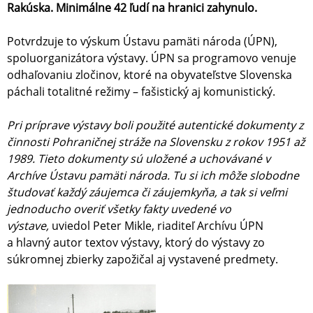
Rakúska. Minimálne 42 ľudí na hranici zahynulo.
Potvrdzuje to výskum Ústavu pamäti národa (ÚPN),
spoluorganizátora výstavy. ÚPN sa programovo venuje
odhaľovaniu zločinov, ktoré na obyvateľstve Slovenska
páchali totalitné režimy – fašistický aj komunistický.
Pri príprave výstavy boli použité autentické dokumenty z
činnosti Pohraničnej stráže na Slovensku z rokov 1951 až
1989. Tieto dokumenty sú uložené a uchovávané v
Archíve Ústavu pamäti národa. Tu si ich môže slobodne
študovať každý záujemca či záujemkyňa, a tak si veľmi
jednoducho overiť všetky fakty uvedené vo
výstave,
uviedol Peter Mikle, riaditeľ Archívu ÚPN
a hlavný autor textov výstavy, ktorý do výstavy zo
súkromnej zbierky zapožičal aj vystavené predmety.