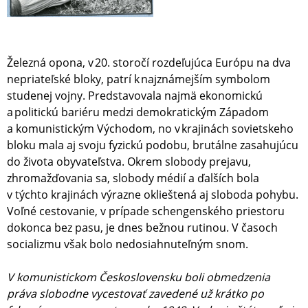
Železná opona, v 20. storočí rozdeľujúca Európu na dva
nepriateľské bloky, patrí k najznámejším symbolom
studenej vojny. Predstavovala najmä ekonomickú
a politickú bariéru medzi demokratickým Západom
a komunistickým Východom, no v krajinách sovietskeho
bloku mala aj svoju fyzickú podobu, brutálne zasahujúcu
do života obyvateľstva. Okrem slobody prejavu,
zhromažďovania sa, slobody médií a ďalších bola
v týchto krajinách výrazne oklieštená aj sloboda pohybu.
Voľné cestovanie, v prípade schengenského priestoru
dokonca bez pasu, je dnes bežnou rutinou. V časoch
socializmu však bolo nedosiahnuteľným snom.
V komunistickom Československu boli obmedzenia
práva slobodne vycestovať zavedené už krátko po