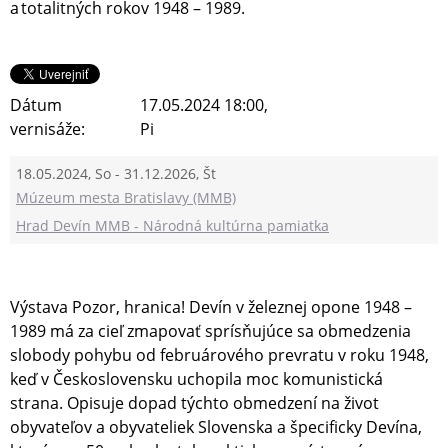
a totalitných rokov 1948 – 1989.
Dátum
17.05.2024 18:00,
vernisáže:
Pi
18.05.2024, So - 31.12.2026, Št
Múzeum mesta Bratislavy (MMB)
Hrad Devín MMB - Národná kultúrna pamiatka
Výstava Pozor, hranica! Devín v železnej opone 1948 –
1989 má za cieľ zmapovať sprísňujúce sa obmedzenia
slobody pohybu od februárového prevratu v roku 1948,
keď v Československu uchopila moc komunistická
strana. Opisuje dopad týchto obmedzení na život
obyvateľov a obyvateliek Slovenska a špecificky Devína,