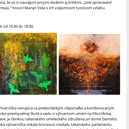
ná, že sú si navzájom prvými divákmi aj kritikmi.
„Sme opracované
rmujú,“
hovorí Marian Vida o ich vzájomnom tvorivom vzťahu.
k od 10.00 do 18.00.
á výtvarníčka venujúca sa predovšetkým olejomaľbe a kombinovaným
cko-priemyselnej škole a vedu o výtvarnom umení na Filozofickej
lave. Je členkou talianskeho umeleckého združenia pri dome Danteho
enská výtvarníčka získala bronzovú medailu talianskeho parlamentu