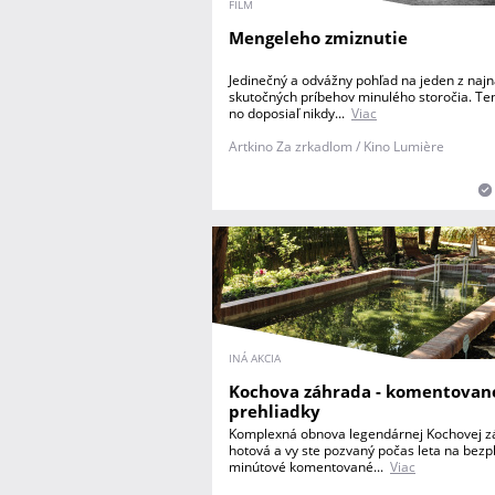
FILM
Mengeleho zmiznutie
Jedinečný a odvážny pohľad na jeden z najn
skutočných príbehov minulého storočia. Te
no doposiaľ nikdy...
Viac
Artkino Za zrkadlom / Kino Lumière
INÁ AKCIA
Kochova záhrada - komentovan
prehliadky
Komplexná obnova legendárnej Kochovej z
hotová a vy ste pozvaný počas leta na bezp
minútové komentované...
Viac