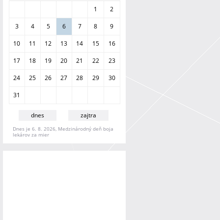
a
1
2
n
i
3
4
5
6
7
8
9
e
10
11
12
13
14
15
16
17
18
19
20
21
22
23
24
25
26
27
28
29
30
31
dnes
zajtra
Dnes je 6. 8. 2026, Medzinárodný deň boja
lekárov za mier