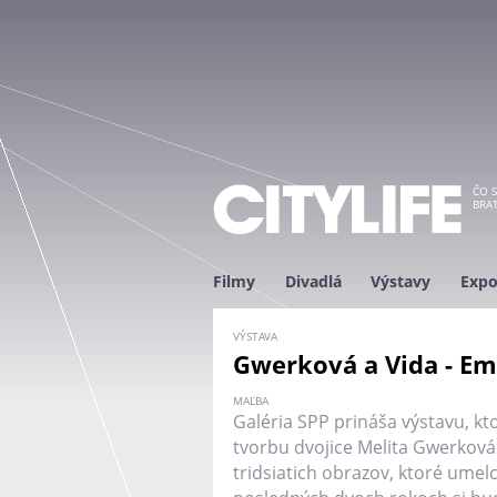
ČO S
BRAT
Filmy
Divadlá
Výstavy
Expo
VÝSTAVA
Gwerková a Vida - Em
MAĽBA
Galéria SPP prináša výstavu, kt
tvorbu dvojice Melita Gwerková
tridsiatich obrazov, ktoré umelc