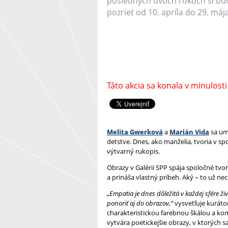
posledných dvoch rokoch si bu
pozrieť od 10. apríla do 29. mája
Táto akcia sa konala v minulosti
Melita Gwerková
a
Marián Vida
sa ume
detstve. Dnes, ako manželia, tvoria v sp
výtvarný rukopis.
Obrazy v Galérii SPP spája spoločné tvor
a prináša vlastný príbeh. Aký – to už ne
„Empatia je dnes dôležitá v každej sfére ž
ponoriť aj do obrazov,“
vysvetľuje kuráto
charakteristickou farebnou škálou a kom
vytvára poetickejšie obrazy, v ktorých s