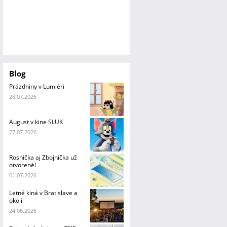
Blog
Prázdniny v Lumièri
28.07.2026
August v kine SĽUK
27.07.2026
Rosnička aj Zbojnička už
otvorené!
01.07.2026
Letné kiná v Bratislave a
okolí
24.06.2026