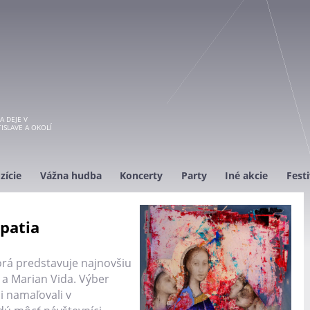
A DEJE V
ISLAVE A OKOLÍ
zície
Vážna hudba
Koncerty
Party
Iné akcie
Festi
patia
orá predstavuje najnovšiu
 a Marian Vida. Výber
i namaľovali v