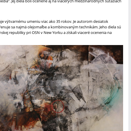
edia“. Jej diela boli ocenené aj na viacerých medzinárodných súťažiach
uje výtvarnému umeniu viac ako 35 rokov. Je autorom desiatok
 Venuje sa najmä olejomaľbe a kombinovaným technikám. Jeho diela sú
enskej republiky pri OSN v New Yorku a získali viaceré ocenenia na