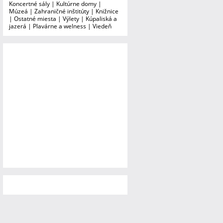
Koncertné sály
|
Kultúrne domy
|
Múzeá
|
Zahraničné inštitúty
|
Knižnice
|
Ostatné miesta
|
Výlety
|
Kúpaliská a
jazerá
|
Plavárne a welness
|
Viedeň