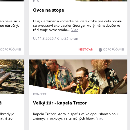
FILM
Ovce na stope
apínavejších
Hugh Jackman v komediálnej detektívke pre celú rodinu
nto náročný,
sa predstaví ako pastier George, ktorý má nadovšetko
rád svoje ovčie stádo...
Viac
Ut 11.8.2026 / Kino Záhoran
ODPORÚČAME!
KIDSTOWN
ODPORÚČAME!
KONCERT
é
Veľký žúr - kapela Trezor
áhrady je
Kapela Trezor, ktorá je späť s veľkolepou show plnou
latné 20
známych rockových a tanečných hitov.
Viac