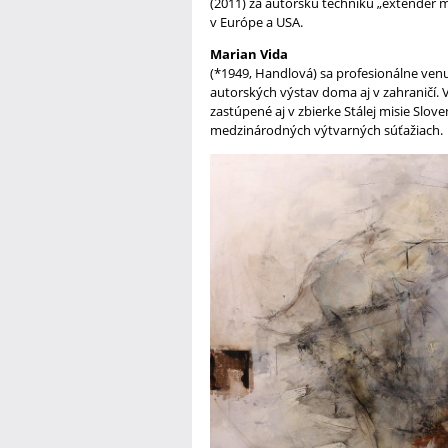
(2011) za autorskú techniku „extender m
v Európe a USA.
Marian Vida
(*1949, Handlová) sa profesionálne ven
autorských výstav doma aj v zahraničí.
zastúpené aj v zbierke Stálej misie Slov
medzinárodných výtvarných súťažiach.