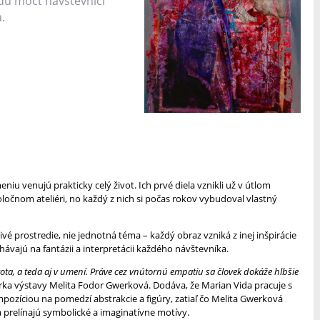
dú môcť návštevníci
.
niu venujú prakticky celý život. Ich prvé diela vznikli už v útlom
oločnom ateliéri, no každý z nich si počas rokov vybudoval vlastný
ivé prostredie, nie jednotná téma – každý obraz vzniká z inej inšpirácie
chávajú na fantázii a interpretácii každého návštevníka.
ivota, a teda aj v umení. Práve cez vnútornú empatiu sa človek dokáže hlbšie
rka výstavy Melita Fodor Gwerková. Dodáva, že Marian Vida pracuje s
pozíciou na pomedzí abstrakcie a figúry, zatiaľ čo Melita Gwerková
a prelínajú symbolické a imaginatívne motívy.