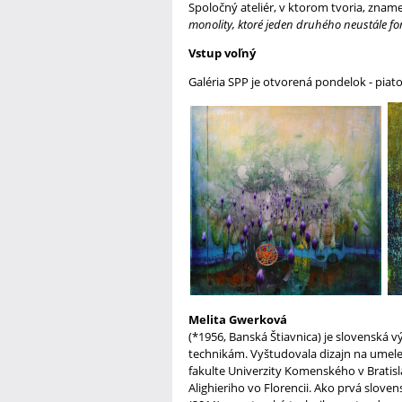
Spoločný ateliér, v ktorom tvoria, zname
monolity, ktoré jeden druhého neustále fo
Vstup voľný
Galéria SPP je otvorená pondelok - piato
Melita Gwerková
(*1956, Banská Štiavnica) je slovensk
technikám. Vyštudovala dizajn na umele
fakulte Univerzity Komenského v Bratis
Alighieriho vo Florencii. Ako prvá slov