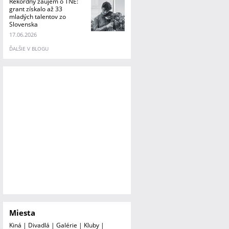
Rekordný záujem o TNE:
grant získalo až 33
mladých talentov zo
Slovenska
17.06.2026
ĎALŠIE V BLOGU
Miesta
Kiná
|
Divadlá
|
Galérie
|
Kluby
|